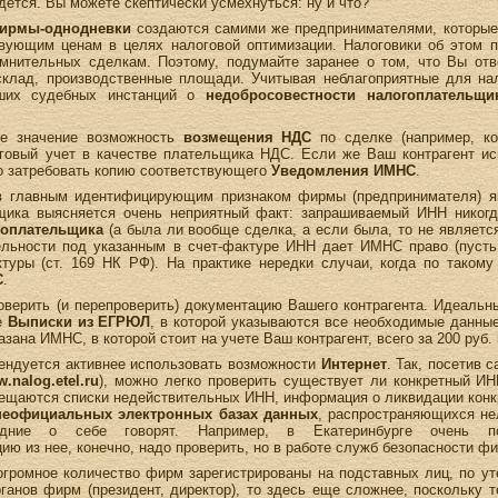
дется. Вы можете скептически усмехнуться: ну и что?
ирмы-однодневки
создаются самими же предпринимателями, которые 
ствующим ценам в целях налоговой оптимизации. Налоговики об этом 
мнительных сделкам. Поэтому, подумайте заранее о том, что Вы отв
, склад, производственные площади. Учитывая неблагоприятные для н
сших судебных инстанций о
недобросовестности налогоплательщи
ое значение возможность
возмещения НДС
по сделке (например, ко
оговый учет в качестве плательщика НДС. Если же Ваш контрагент и
мо затребовать копию соответствующего
Уведомления ИМНС
.
ов главным идентифицирующим признаком фирмы (предпринимателя) яв
ьщика выясняется очень неприятный факт: запрашиваемый ИНН никог
гоплательщика
(а была ли вообще сделка, а если была, то не является
ельности под указанным в счет-фактуре ИНН дает ИМНС право (пуст
ктуры (ст. 169 НК РФ). На практике нередки случаи, когда по так
С
.
верить (и перепроверить) документацию Вашего контрагента. Идеальн
е
Выписки из ЕГРЮЛ
, в которой указываются все необходимые данные
зана ИМНС, в которой стоит на учете Ваш контрагент, всего за 200 руб. 
ендуется активнее использовать возможности
Интернет
. Так, посетив
.nalog.etel.ru
), можно легко проверить существует ли конкретный ИН
ещаются списки недействительных ИНН, информация о ликвидации конкр
неофициальных электронных базах данных
, распространяющихся нел
дние о себе говорят. Например, в Екатеринбурге очень по
ю из нее, конечно, надо проверить, но в работе служб безопасности ф
 огромное количество фирм зарегистрированы на подставных лиц, по 
рганов фирм (президент, директор), то здесь еще сложнее, поскольк