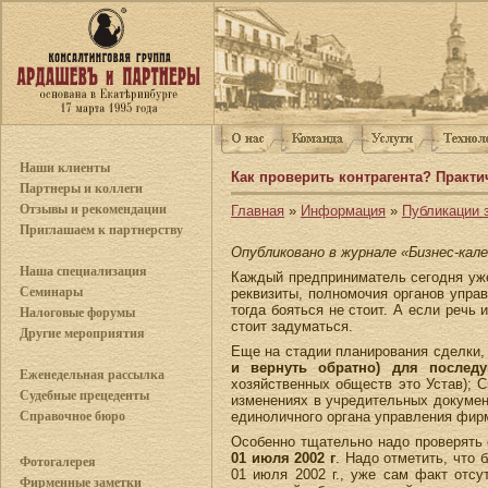
Наши клиенты
Как проверить контрагента? Практ
Партнеры и коллеги
Отзывы и рекомендации
Главная
»
Информация
»
Публикации з
Приглашаем к партнерству
Опубликовано в журнале «Бизнес-кале
Наша специализация
Каждый предприниматель сегодня уже
Семинары
реквизиты, полномочия органов управ
тогда бояться не стоит. А если речь
Налоговые форумы
стоит задуматься.
Другие мероприятия
Еще на стадии планирования сделки,
и вернуть обратно) для послед
Еженедельная рассылка
хозяйственных обществ это Устав); 
Судебные прецеденты
изменениях в учредительных документ
единоличного органа управления фирм
Справочное бюро
Особенно тщательно надо проверять
01 июля 2002 г
. Надо отметить, что 
Фотогалерея
01 июля 2002 г., уже сам факт отсу
Фирменные заметки