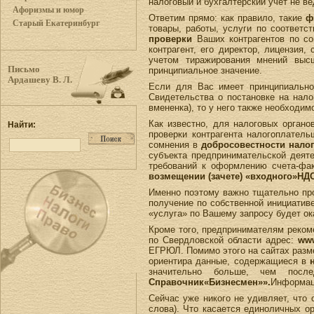
налоговый и бухгалтерский учет не ве
Афоризмы и юмор
Ответим прямо: как правило, такие
ф
Старый Екатеринбург
товары, работы, услуги по соответ
проверки
Ваших контрагентов по со
контрагент, его директор, лицензия
учетом тиражирования мнений вы
Письмо
принципиальное значение.
Ардашеву В. Л.
Если для Вас имеет принципиальн
Свидетельства о постановке на нал
вмененка), то у него также необходи
Как известно, для налоговых орган
Найти:
проверки контрагента налогоплател
сомнения в
добросовестности нало
субъекта предпринимательской деят
требований к оформлению счета-фа
возмещении (зачете) «входного»НД
Именно поэтому важно тщательно про
получение по собственной инициатив
«услуга» по Вашему запросу будет ока
Кроме того, предпринимателям реком
по Свердловской области адрес:
www
ЕГРЮЛ. Помимо этого на сайтах разм
ориентира данные, содержащиеся в
значительно больше, чем после
Справочник«Бизнесмен»».
Информаци
Сейчас уже никого не удивляет, что
слова). Что касается единоличных о