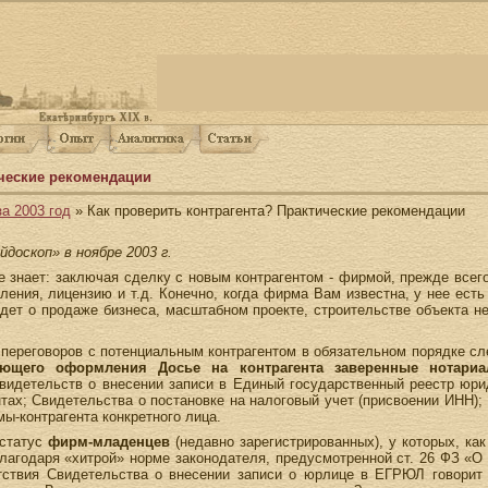
ические рекомендации
а 2003 год
» Как проверить контрагента? Практические рекомендации
йдоскоп» в ноябре 2003 г.
 знает: заключая сделку с новым контрагентом - фирмой, прежде всего
ления, лицензию и т.д. Конечно, когда фирма Вам известна, у нее ест
 идет о продаже бизнеса, масштабном проекте, строительстве объекта
 переговоров с потенциальным контрагентом в обязательном порядке с
ующего оформления Досье на контрагента заверенные нотариа
Свидетельств о внесении записи в Единый государственный реестр юр
ах; Свидетельства о постановке на налоговый учет (присвоении ИНН); 
ы-контрагента конкретного лица.
 статус
фирм-младенцев
(недавно зарегистрированных), у которых, ка
благодаря «хитрой» норме законодателя, предусмотренной ст. 26 ФЗ «О
тствия Свидетельства о внесении записи о юрлице в ЕГРЮЛ говорит 