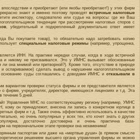
впоследствии и приобретают (или якобы приобретают!) у этих фирм
прекрасно знают и именно поэтому проводят
встречные налоговые
етите инспектору, следователю или судье на вопросы: где же Ваш
алогоплательщиков тенденции при рассмотрении налоговых споров с
ков
, убедительный и подкрепленный документально ответ имеет
гда Вы покупаете товар), то обязательно надо затребовать копию
спользует
специальные налоговые режимы
(например, упрощенка,
ляется ИНН. На практике нередки случаи, когда в ходе встречной
да и никому не присваивался. Это у ИМНС вызывает обоснованные
 ли она мнимой или притворной?). Кроме того, отсутствие в природе
ь и оспариваемое) сделать вывод о нарушении налогоплательщиком
ому основанию суды соглашались с доводами ИМНС и
отказывали в
ым вариантом проверки статуса фирмы и ее представителя является
 о фирме, учредителях, директоре, имеющихся лицензиях и т.д. Эта
в течение 5 дней.
 сайт Управления МНС по соответствующему региону (например, УМНС
Н, кому он принадлежит, внесена ли запись о конкретном юрлице в
етных фирм и т.д. Также очень эффективно использовать в качестве
егально, но очень популярных у всех тех, кто хочет знать о других
пулярна, достаточно достоверна и очень практична база-
ирм на первоначальном этапе проверки она незаменима!
утерянным паспортам или даже на «мертвые души» (в прямом смысле
у теоретически решением высшего органа управления фирмы их можно