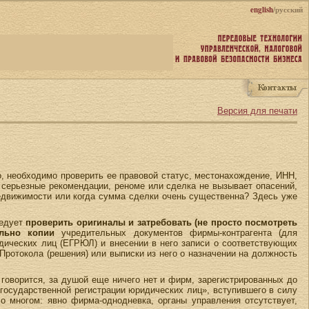
english
/русский
Версия для печати
, необходимо проверить ее правовой статус, местонахождение, ИНН,
ь серьезные рекомендации, реноме или сделка не вызывает опасений,
 недвижимости или когда сумма сделки очень существенна? Здесь уже
ледует
проверить оригиналы и затребовать (не просто посмотреть
льно копии
учредительных документов фирмы-контрагента (для
идических лиц (ЕГРЮЛ) и внесении в него записи о соответствующих
Протокола (решения) или выписки из него о назначении на должность
к говорится, за душой еще ничего нет и фирм, зарегистрированных до
 государственной регистрации юридических лиц», вступившего в силу
о многом: явно фирма-однодневка, органы управления отсутствует,