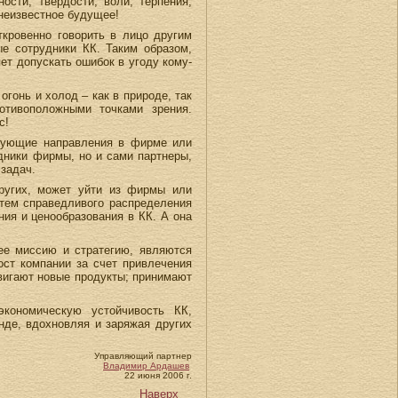
ости, твердости, воли, терпения,
 неизвестное будущее!
ткровенно говорить в лицо другим
е сотрудники КК. Таким образом,
ет допускать ошибок в угоду кому-
огонь и холод – как в природе, так
тивоположными точками зрения.
с!
твующие направления в фирме или
дники фирмы, но и сами партнеры,
задач.
других, может уйти из фирмы или
утем справедливого распределения
ия и ценообразования в КК. А она
ее миссию и стратегию, являются
ост компании за счет привлечения
вигают новые продукты; принимают
экономическую устойчивость КК,
нде, вдохновляя и заряжая других
Управляющий партнер
Владимир Ардашев
22 июня 2006 г.
Наверх