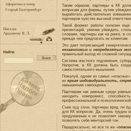
Афоризмы и юмор
Таким образом, партнеры в КК дол
вопросам для фирмы, путем убеждени
Старый Екатеринбург
выработать действительно взвешенн
партнеров чувство высокой ответствен
Такой формат работы полезен еще 
Письмо
презентаций, умение убеждать, стол
Ардашеву В. Л.
словами, партнеры как на ринге, в с
прежде чем предлагать их клиентам.
Это дает потрясающий синергетичес
независимых и непредвзятых экс
Найти:
правильный выход из сложной ситуац
Система жесткого подчинения, субор
Напротив, в КК должна быть созд
самостоятельного мышления.
Пожалуй, одним из самых «опасных» 
их
яркая индивидуальность, стре
завышенная самооценка.
Партнерам как равным среди равны
находить компромисс, способнос
профессиональной и психологической 
Съев пуд соли, партнеры вряд ли буд
для КК вопросов. Да, очень трудно 
продуманным и не позволяет никому 
позволять себе менторский тон.
Парадоксально, но все те же «
опасн