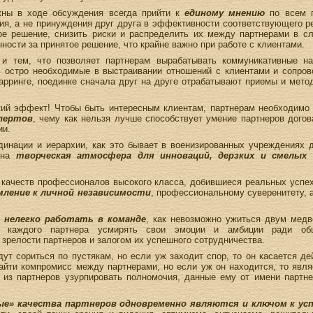
жны в ходе обсуждения всегда прийти к
единому мнению
по всем 
я, а не принуждения друг друга в эффективности соответствующего р
ое решение, снизить риски и распределить их между партнерами в сл
ности за принятое решение, что крайне важно при работе с клиентами.
и тем, что позволяет партнерам вырабатывать коммуникативные нав
ь остро необходимые в выстраивании отношений с клиентами и сопро
парринге, поединке сначала друг на друге отрабатывают приемы и мет
кий эффект! Чтобы быть интересным клиентам, партнерам необходимо
пертов
, чему как нельзя лучше способствует умение партнеров догов
ии.
динации и иерархии, как это бывает в военизированных учреждениях д
ана
творческая атмосфера для инноваций, дерзких и смелых 
качеств профессионалов высокого класса, добившиеся реальных успех
мление к личной независимости
, профессиональному суверенитету, 
х
нелегко работать в команде
, как невозможно ужиться двум медв
ть каждого партнера усмирять свои эмоции и амбиции ради об
зрелости партнеров и залогом их успешного сотрудничества.
ут сориться по пустякам, но если уж заходит спор, то он касается д
найти компромисс между партнерами, но если уж он находится, то явл
из партнеров узурпировать полномочия, данные ему от имени партне
ые» качества партнеров одновременно являются и ключом к усп