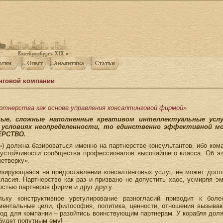
нговой компании
тнерства как основа управления консалтинговой фирмой»
ные, сложные наполненные креативом интеллектуальные усл
 в условиях неопределенности, то единственно эффективной 
ЕРСТВО.
») должна базироваться именно на партнерстве консультантов, ибо ком
устойчивости сообщества профессионалов высочайшего класса. Об эт
етверку».
изирующаяся на предоставлении консалтинговых услуг, не может долг
асия. Партнерство как раз и призвано не допустить хаос, усмиряя э
остью партнеров фирме и друг другу.
льку конструктивное урегулирование разногласий приводит к бо
ентальные цели, философия, политика, ценности, отношения вызыва
од для компании – разойтись воинствующим партнерам. У корабля долже
 будет попутным ему!