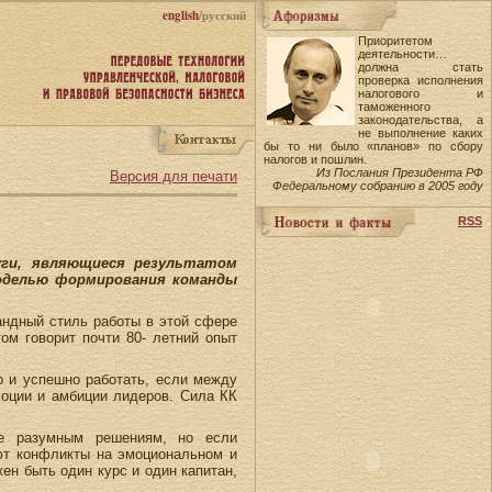
english
/русский
Приоритетом
деятельности…
должна стать
проверка исполнения
налогового и
таможенного
законодательства, а
не выполнение каких
бы то ни было «планов» по сбору
налогов и пошлин.
Из Послания Президента РФ
Версия для печати
Федеральному собранию в 2005 году
RSS
уги, являющиеся результатом
моделью формирования команды
андный стиль работы в этой сфере
ом говорит почти 80- летний опыт
о и успешно работать, если между
моции и амбиции лидеров. Сила КК
лее разумным решениям, но если
ют конфликты на эмоциональном и
н быть один курс и один капитан,