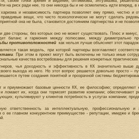
ти, своей точки зрения и видения, оптимизма, энтузиазма, решительн
йти на риск ради нее, то они никогда бы и не осмелились идти вперед, в
 харизма и независимость партнера позволяет ему прямо, честно и о
 правдивые вещи, что чисто психологически не могут сделать рядовы
приятной она не была, становится достоянием партнерства и не позволя
и две стороны, без которых оно не может существовать. Плюс и минус, 
дет баланс и гармония между полюсами, между диаметрально про
орьбы противоположностей
как нельзя лучше объясняет этот парадок
вляется такая модель, при которой партнеры возглавляют соответс
ектами
. При этом в проект могут быть включены не только иные сотру
ональные качества востребованы для решения конкретных практических 
ртнеров, чья доходность и эффективность в КК значительно выше 
своего выхода из него. Но этот вопрос решается довольно просто – п
 решается путем создания понятной и прозрачной системы бюджетирован
т и приумножают базовые ценности КК, ее философию; определяют 
и ломают их, когда они тормозят развитие компании; обеспечивают р
ующих; культивируют у клиентов потребность в услугах компании; прод
ную ответственность за интеллектуальную, профессиональную и 
я о ее главном конкурентном преимуществе - репутации, имидже и бре
й.