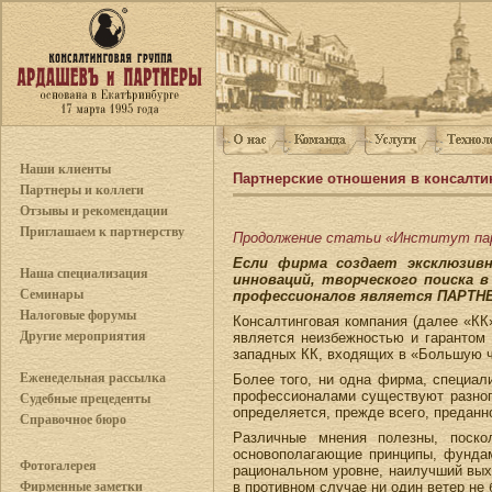
Наши клиенты
Партнерские отношения в консалти
Партнеры и коллеги
Отзывы и рекомендации
Приглашаем к партнерству
Продолжение статьи «Институт пар
Если фирма создает эксклюзив
Наша специализация
инноваций, творческого поиска
Семинары
профессионалов является ПАРТН
Налоговые форумы
Консалтинговая компания (далее «КК
Другие мероприятия
является неизбежностью и гарантом 
западных КК, входящих в «Большую ч
Еженедельная рассылка
Более того, ни одна фирма, специал
профессионалами существуют разногл
Судебные прецеденты
определяется, прежде всего, преданн
Справочное бюро
Различные мнения полезны, поско
основополагающие принципы, фундам
Фотогалерея
рациональном уровне, наилучший вых
в противном случае ни один ветер не
Фирменные заметки