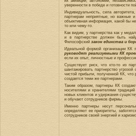
их амбиций, автономии, независимос
уверенности в победе и готовности по
Индивидуальность, сила авторитета,
партнерам неприятные, но важные и
объективная информация, какой бы не
то или чему-то.
Как видим, у партнерства как у медал
и в партнерстве должен быть най
Философский
закон единства и б
Идеальной формой организации КК я
руководят реализуемыми КК про
если их опыт, личностные и професси
Существует риск, что кто-то из па
шантажировать партнерство угрозой 
чистой прибыли, полученной КК, что
создается теми же партнерами.
Таким образом, партнеры КК создаю
носителями и хранителями традиций 
новых клиентов и удержания существ
и обучают сотрудников фирмы.
Именно партнеры несут персональ
определяют ее приоритеты, заботятс
сотрудников своей энергией и харизмо