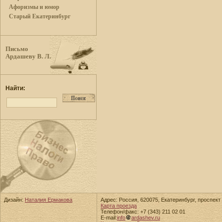
Афоризмы и юмор
Старый Екатеринбург
Письмо
Ардашеву В. Л.
Найти:
Дизайн:
Наталия Ермакова
Адрес: Россия, 620075, Екатеринбург, проспект 
Карта проезда
Телефон/факс: +7 (343) 211 02 01
E-mail:
info
ardashev.ru