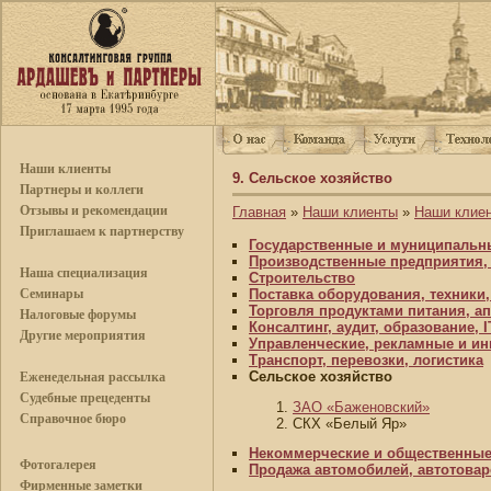
Наши клиенты
9. Сельское хозяйство
Партнеры и коллеги
Отзывы и рекомендации
Главная
»
Наши клиенты
»
Наши клие
Приглашаем к партнерству
Государственные и муниципальн
Производственные предприятия,
Наша специализация
Строительство
Поставка оборудования, техники
Семинары
Торговля продуктами питания, ап
Налоговые форумы
Консалтинг, аудит, образование, I
Другие мероприятия
Управленческие, рекламные и ин
Транспорт, перевозки, логистика
Сельское хозяйство
Еженедельная рассылка
Судебные прецеденты
1.
ЗАО «Баженовский»
Справочное бюро
2. СКХ «Белый Яр»
Некоммерческие и общественные
Фотогалерея
Продажа автомобилей, автотова
Фирменные заметки