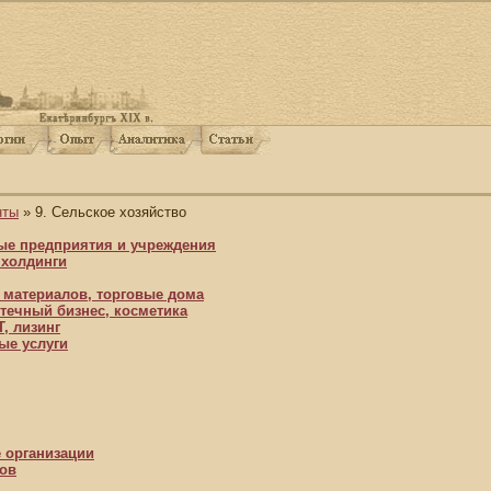
нты
» 9. Сельское хозяйство
ые предприятия и учреждения
 холдинги
, материалов, торговые дома
течный бизнес, косметика
T, лизинг
ые услуги
 организации
ров