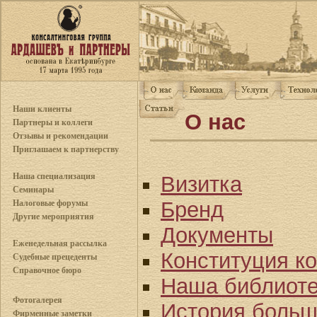
Наши клиенты
О нас
Партнеры и коллеги
Отзывы и рекомендации
Приглашаем к партнерству
Наша специализация
Визитка
Семинары
Бренд
Налоговые форумы
Другие мероприятия
Документы
Еженедельная рассылка
Конституция к
Судебные прецеденты
Справочное бюро
Наша библиот
Фотогалерея
История больш
Фирменные заметки