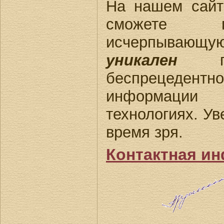
На нашем сай
сможете п
исчерпывающ
уникален
по
беспрецеде
информации
технологиях. Ув
время зря.
Контактная и