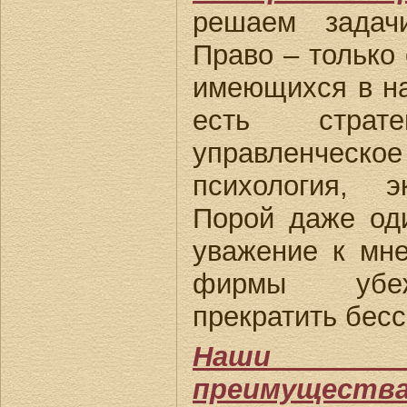
решаем задач
Право – только 
имеющихся в н
есть страт
управленческое
психология, э
Порой даже оди
уважение к мн
фирмы убеж
прекратить бес
Наши ко
преимуществ