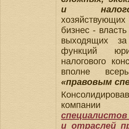
и налог
хозяйствующих
бизнес - власть
выходящих за
функций юр
налогового кон
вполне всер
«правовым сп
Консолидиров
компан
специалистов
и отраслей п