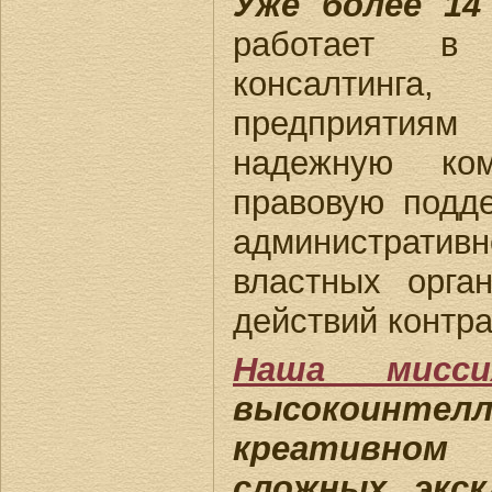
Уже более 14
работает в
консалтинг
предприятиям
надежную ком
правовую подд
администрат
властных орга
действий контра
Наша мисси
высокоинте
креативном 
сложных, экс