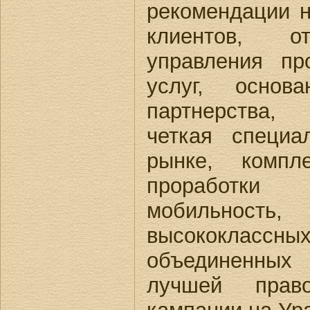
рекомендации 
клиентов, о
управления пр
услуг, основ
партнерства,
четкая специ
рынке, компл
проработки
мобильность,
высококлас
объединенны
лучшей право