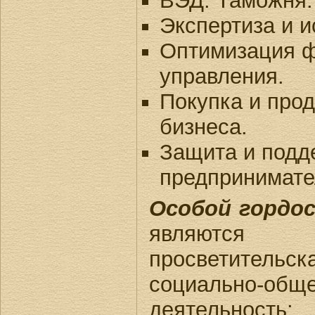
ВЭД. Таможня.
Экспертиза и и
Оптимизация ф
управления.
Покупка и прод
бизнеса.
Защита и подд
предпринимате
Особой гордо
являютс
просветительск
социально-общ
деятельно