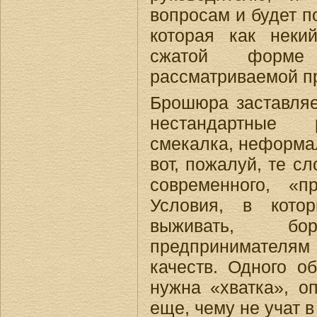
вопросам и будет 
которая как неки
сжатой форм
рассматриваемой п
Брошюра заставляе
нестандартные р
смекалка, неформал
вот, пожалуй, те с
современного, «пр
Условия, в котор
выживать, б
предпринимателя
качеств. Одного о
нужна «хватка», оп
еще, чему не учат в