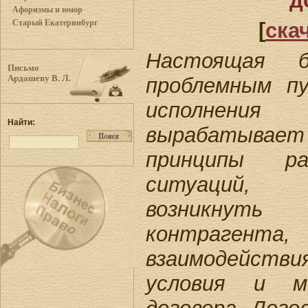
д
Афоризмы и юмор
Старый Екатеринбург
[
ска
Настоящая б
Письмо
проблемным п
Ардашеву В. Л.
исполнения
Найти:
вырабатыва
принципы ра
ситуаций,
возникну
контраген
взаимодействи
условия и ме