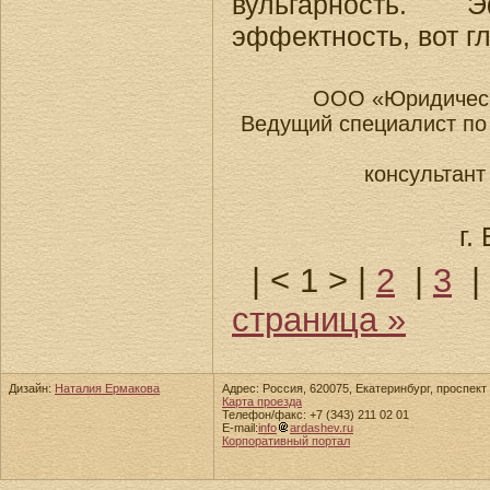
вульгарность.
эффектность, вот г
ООО «Юридическ
Ведущий специалист по
консультант
г.
|
< 1 >
|
2
|
3
|
страница »
Дизайн:
Наталия Ермакова
Адрес: Россия, 620075, Екатеринбург, проспект 
Карта проезда
Телефон/факс: +7 (343) 211 02 01
E-mail:
info
ardashev.ru
Корпоративный портал