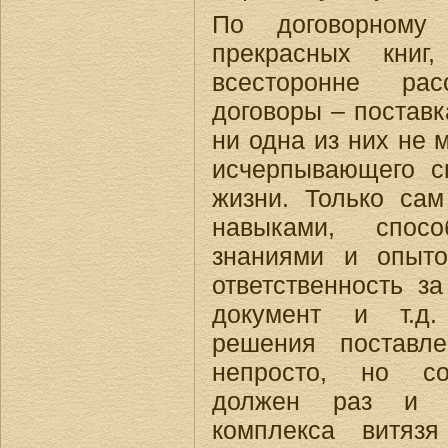
По договорному
прекрасных книг
всесторонне рас
договоры – поставка
ни одна из них не 
исчерпывающего с
жизни. Только сам
навыками, спосо
знаниями и опыт
ответственность за
документ и т.д.
решения поставл
непросто, но со
должен раз и н
комплекса витяз