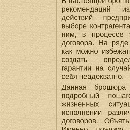
В настоящей брошюр
рекомендаций и
действий предпр
выборе контрагент
ним, в процессе 
договора. На ряде
как можно избежат
создать опреде
гарантии на случай
себя неадекватно.
Данная брошюра
подробный пошаг
жизненных ситу
исполнении разли
договоров. Объят
Именно поэтому 