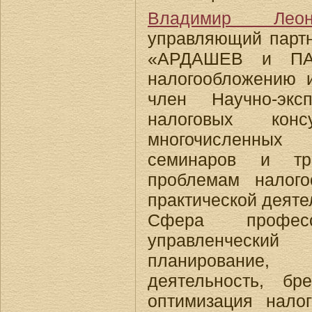
Владимир Леон
управляющий партн
«АРДАШЕВ и ПА
налогообложению и
член Научно-экс
налоговых кон
многочисленных
семинаров и тр
проблемам налого
практической деяте
Сфера професс
управленческий
планирование,
деятельность, бр
оптимизация нало