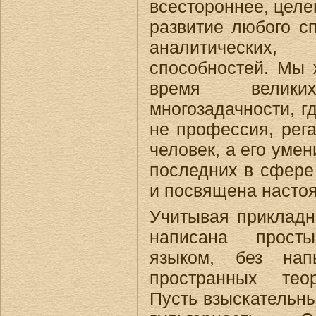
всестороннее, целе
развитие любого сп
аналитически
способностей. Мы 
время велики
многозадачности, г
не профессия, рега
человек, а его уме
последних в сфере
и посвящена насто
Учитывая прикладн
написана прост
языком, без нап
пространных тео
Пусть взыскательны