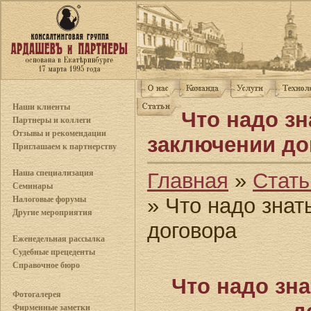
Наши клиенты
Что надо зн
Партнеры и коллеги
Отзывы и рекомендации
заключении до
Приглашаем к партнерству
Наша специализация
Главная
»
Стать
Семинары
» Что надо знат
Налоговые форумы
Другие мероприятия
договора
Еженедельная рассылка
Судебные прецеденты
Справочное бюро
Что надо зн
Фотогалерея
Фирменные заметки