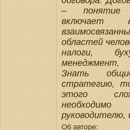
договора. Дог
– понятие 
включает
взаимосвяза
областей челове
налоги, бух
менеджмент,
Знать общие
стратегию, то
этого слож
необходим
руководителю, 
Об авторе: