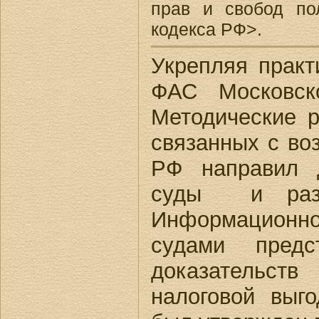
прав и свобод по
кодекса РФ>.
Укрепляя практ
ФАС Московско
Методические 
связанных с во
РФ направил 
суды и разм
Информационно
судами предс
доказательств
налоговой выг