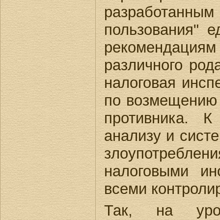
разработанны
пользования" 
рекомендациям
различного род
налоговая инсп
по возмещению 
противника. 
анализу и сист
злоупотреблен
налоговыми ин
всеми контроли
Так, на ур