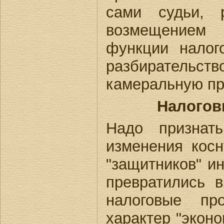
сами судьи, 
возмещением 
функции налог
разбиратель
камеральную пр
Налогов
Надо признат
изменения косн
"защитников" и
превратились 
налоговые пр
характер "экон