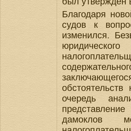
был утвержден в
Благодаря ново
судов к вопр
изменился. Бе
юридическог
налогоплат
содержательн
заключающегос
обстоятельств 
очередь анал
представление 
дамоклов 
налогоплатель