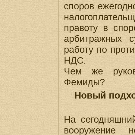
споров ежегодно
налогоплатель
правоту в спо
арбитражных с
работу по прот
НДС.
Чем же руков
Фемиды?
Новый подхо
На сегодняшни
вооружение н