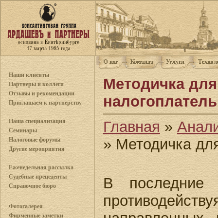
Наши клиенты
Методичка дл
Партнеры и коллеги
Отзывы и рекомендации
налогоплател
Приглашаем к партнерству
Наша специализация
Главная
»
Анал
Семинары
» Методичка дл
Налоговые форумы
Другие мероприятия
Еженедельная рассылка
Судебные прецеденты
В последние 
Справочное бюро
противодейству
Фотогалерея
Фирменные заметки