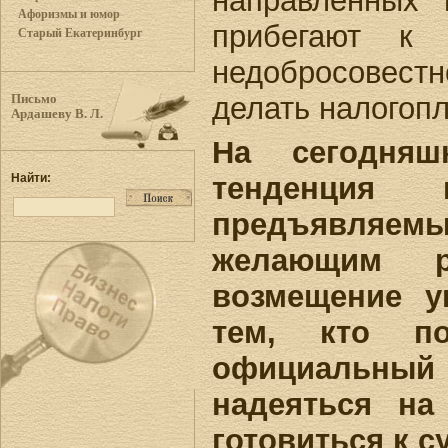
направленных
Афоризмы и юмор
прибегают к 
Старый Екатеринбург
недобросовест
делать налогоп
Письмо
Ардашеву В. Л.
На сегодняш
тенденция 
Найти:
предъявляе
желающим р
возмещение у
тем, кто по
официальны
надеяться на
готовиться к 