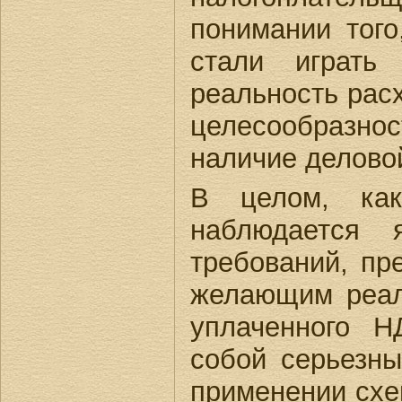
понимании того
стали играть 
реальность рас
целесообразнос
наличие деловой
В целом, как
наблюдается 
требований, пр
желающим реал
уплаченного Н
собой серьезн
применении схе