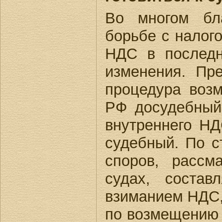
Во многом бла
борьбе с налог
НДС в последн
изменения. Пр
процедура воз
РФ досудебный
внутреннего Н
судебный. По с
споров, рассм
судах, состав
взиманием НДС,
по возмещению 