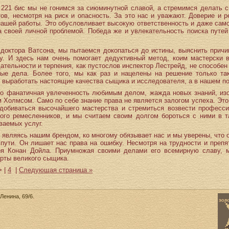
 221 бис мы не гонимся за сиюминутной славой, а стремимся делать с
в, несмотря на риск и опасность. За это нас и уважают. Доверие и р
нашей работы. Это обусловливает высокую ответственность и даже сам
своей личной проблемой. Победа же и увлекательность поиска путей
 доктора Ватсона, мы пытаемся докопаться до истины, выяснить причин
у. И здесь нам очень помогает дедуктивный метод, коим мастерски
ательности и терпения, как пустослов инспектор Лестрейд, не способен
е дела. Более того, мы как раз и нацелены на решение только так
 выработать настоящие качества сыщика и исследователя, а в нашем по
о фанатичная увлеченность любимым делом, жажда новых знаний, изо
Холмсом. Само по себе знание права не является залогом успеха. Это
 добиваться высочайшего мастерства и стремиться возвести професс
ого ремесленников, и мы считаем своим долгом бороться с ними в т
ваемых услуг.
являясь нашим брендом, ко многому обязывает нас и мы уверены, что он
 пути. Он лишает нас права на ошибку. Несмотря на трудности и преп
роя Конан Дойла. Приумножая своими делами его всемирную славу, 
рты великого сыщика.
 >
|
4
|
Следующая страница »
Ленина, 69/6.