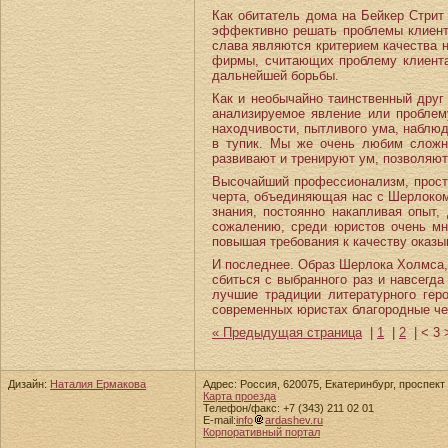
Как обитатель дома на Бейкер Cтрит
эффективно решать проблемы клиенто
слава являются критерием качества 
фирмы, считающих проблему клиента 
дальнейшей борьбы.
Как и необычайно таинственный друг
анализируемое явление или проблем
находчивости, пытливого ума, наблюд
в тупик. Мы же очень любим сложны
развивают и тренируют ум, позволяют
Высочайший профессионализм, прост
черта, объединяющая нас с Шерлоком 
знания, постоянно накапливая опыт,
сожалению, среди юристов очень мн
повышая требования к качеству оказы
И последнее. Образ Шерлока Холмса, 
сбиться с выбранного раз и навсегда
лучшие традиции литературного ге
современных юристах благородные че
« Предыдущая страница
|
1
|
2
|
< 3
Дизайн:
Наталия Ермакова
Адрес: Россия, 620075, Екатеринбург, проспект 
Карта проезда
Телефон/факс: +7 (343) 211 02 01
E-mail:
info
ardashev.ru
Корпоративный портал