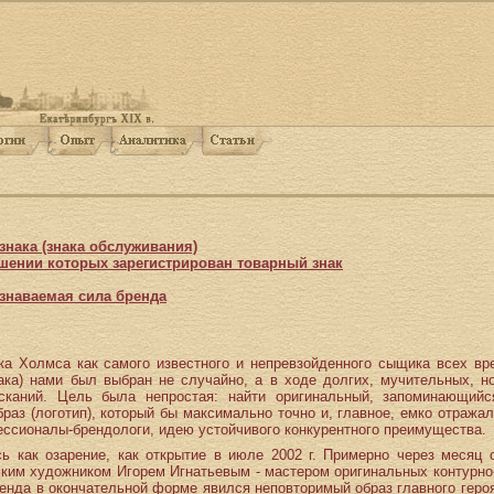
знака (знака обслуживания)
ошении которых зарегистрирован товарный знак
знаваемая сила бренда
а Холмса как самого известного и непревзойденного сыщика всех вр
нака) нами был выбран не случайно, а в ходе долгих, мучительных, 
исканий. Цель была непростая: найти оригинальный, запоминающий
браз (логотип), который бы максимально точно и, главное, емко отража
ессионалы-брендологи, идею устойчивого конкурентного преимущества.
ь как озарение, как открытие в июле 2002 г. Примерно через месяц
ским художником Игорем Игнатьевым - мастером оригинальных контурно-
енда в окончательной форме явился неповторимый образ главного героя