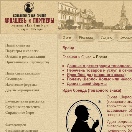
Наши клиенты
Бренд
Партнеры и коллеги
Отзывы и рекомендации
Главная
»
О нас
» Бренд
Приглашаем к партнерству
Данные о регистрации товарного 
Перечень товаров и услуг, в отн
Наша специализация
Идея бренда (товарного знака)
Почему Шерлок Холмс или неосо
Семинары
Девиз нашей фирмы
Налоговые форумы
Идея бренда (товарного знака)
Другие мероприятия
Образ Шерлок
(товарного з
Еженедельная рассылка
творческих 
Судебные прецеденты
ассоциации о
Справочное бюро
говорят проф
Идея родилас
Фотогалерея
екатеринбург
появлению бр
Фирменные заметки