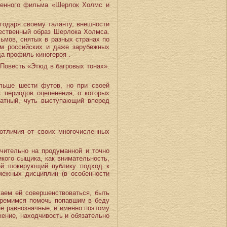
венного фильма «Шерлок Холмс и
годаря своему таланту, внешности
жественный образ Шерлока Холмса.
ьмов, снятых в разных странах по
ам российских и даже зарубежных
а профиль киногероя .
Повесть «Этюд в багровых тонах».
льше шести футов, но при своей
 периодов оцепенения, о которых
ратный, чуть выступающий вперед
отличия от своих многочисленных
чительно на продуманной и точно
икого сыщика, как внимательность,
рой шокирующий публику подход к
межных дисциплин (в особенности
аем ей совершенствоваться, быть
тремимся помочь попавшим в беду
не равнозначные, и именно поэтому
жение, находчивость и обязательно