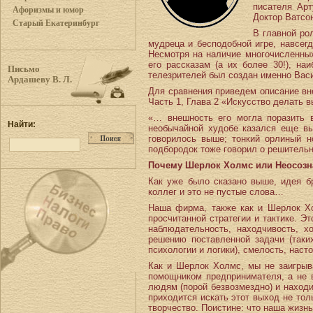
писателя Ар
Афоризмы и юмор
Доктор Ватсон
Старый Екатеринбург
В главной ро
мудреца и бесподобной игре, навсег
Несмотря на наличие многочисленных
его рассказам (а их более 30!), н
Письмо
телезрителей был создан именно Вас
Ардашеву В. Л.
Для сравнения приведем описание вн
Часть 1, Глава 2 «Искусство делать вы
«… внешность его могла поразить 
Найти:
необычайной худобе казался еще вы
говорилось выше; тонкий орлиный н
подбородок тоже говорил о решитель
Почему Шерлок Холмс или Неосозн
Как уже было сказано выше, идея б
коллег и это не пустые слова…
Наша фирма, также как и Шерлок Хо
просчитанной стратегии и тактике. Э
наблюдательность, находчивость, х
решению поставленной задачи (таки
психологии и логики), смелость, нас
Как и Шерлок Холмс, мы не заигрыв
помощником предпринимателя, а не 
людям (порой безвозмездно) и находи
приходится искать этот выход не тол
творчество. Поистине: что наша жизнь