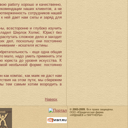
вою работу хорошо и качественно,
екомендации наших клиентов, а не
оотверженность сотрудников нашей
 к ней дает нам силы и заряд для
ы, всесторонне и глубоко изучить
 владел Шерлок Холмс. Юрист без
 распутать сложное дело и заходит
их дел, поскольку они постоянно
нимании - искателя истины.
бретательность - еще одна общая
го мало, надо уметь применять эти
ию юриста до уровня искусства. К
акой необычной форме: постоянно
 как компас, как маяк не даст нам
ятствия на этом пути, мы сбережем
мы тем самым хотим возродить в
Наверх
© 2003-2009.
Все права защищены.
ООО «Юридическая фирма
«АРДАШЕВ и ПАРТНЕРЫ»