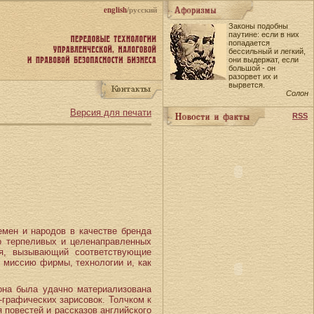
english
/русский
Законы подобны
паутине: если в них
попадается
бессильный и легкий,
они выдержат, если
большой - он
разорвет их и
вырвется.
Солон
Версия для печати
RSS
емен и народов в качестве бренда
но терпеливых и целенаправленных
ся, вызывающий соответствующие
л миссию фирмы, технологии и, как
 она была удачно материализована
графических зарисовок. Толчком к
 повестей и рассказов английского