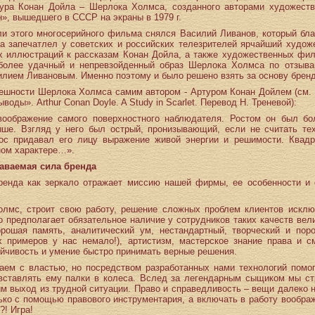
тура Конан Дойла – Шерлока Холмса, созданного авторами художест
», вышедшего в СССР на экраны в 1979 г.
ли этого многосерийного фильма снялся Василий Ливанов, который бла
да запечатлел у советских и российских телезрителей ярчайший худо
 иллюстраций к рассказам Конан Дойла, а также художественных фил
аиболее удачный и непревзойденный образ Шерлока Холмса по отзыв
илием Ливановым. Именно поэтому и было решено взять за основу бренд
ешности Шерлока Холмса самим автором - Артуром Конан Дойлем (см. 
воды». Arthur Conan Doyle. A Study in Scarlet. Перевод Н. Треневой):
воображение самого поверхностного наблюдателя. Ростом он был бо
ше. Взгляд у него был острый, пронизывающий, если не считать тех
ос придавал его лицу выражение живой энергии и решимости. Квад
ном характере…».
аваемая сила бренда
ренда как зеркало отражает миссию нашей фирмы, ее особенности и 
лмс, строит свою работу, решение сложных проблем клиентов исклю
то предполагает обязательное наличие у сотрудников таких качеств вел
орошая память, аналитический ум, нестандартный, творческий и по
х примеров у нас немало!), артистизм, мастерское знание права и с
тойчивость и умение быстро принимать верные решения.
аем с властью, но посредством разработанных нами технологий помог
вставлять ему палки в колеса. Вслед за легендарным сыщиком мы с
м выход из трудной ситуации. Право и справедливость – вещи далеко 
ько с помощью правового инструментария, а включать в работу вообра
?! Игра!