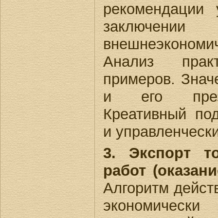
рекомендации
заключени
внешнеэконом
Анализ пра
примеров. Знач
и его презе
Креативный под
и управленческ
3. Экспорт т
работ (оказани
Алгоритм дейст
экономичес