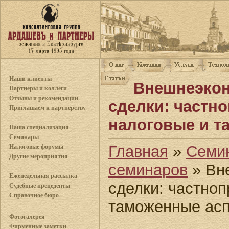
Наши клиенты
Внешнеэко
Партнеры и коллеги
Отзывы и рекомендации
сделки: частн
Приглашаем к партнерству
налоговые и т
Наша специализация
Семинары
Главная
»
Семи
Налоговые форумы
Другие мероприятия
семинаров
» Вн
Еженедельная рассылка
сделки: частноп
Судебные прецеденты
Справочное бюро
таможенные ас
Фотогалерея
Фирменные заметки