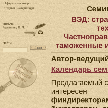
Афоризмы и юмор
Семи
Старый Екатеринбург
ВЭД: стра
Письмо
те
Ардашеву В. Л.
Частноправ
таможенные 
Найти:
Автор-ведущи
Календарь се
Предлагаемый с
интере
финдирект