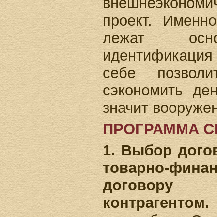
внешнеэконом
проект. Именн
лежат осно
идентификация
себе позволи
сэкономить де
значит вооружен
ПРОГРАММА С
1. Выбор дого
товарно-фина
договору 
контрагентом.