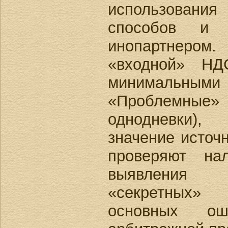
использован
способов и
инопартнеро
«входной» Н
минимальн
«Проблемные»
однодневки)
значение источн
проверяют нал
выявления 
«секретных
основных о