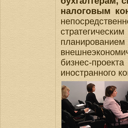
бухгалтерам, 
налоговым кон
непосредст
стратегичес
планировани
внешнеэконом
бизнес-про
иностранного ко