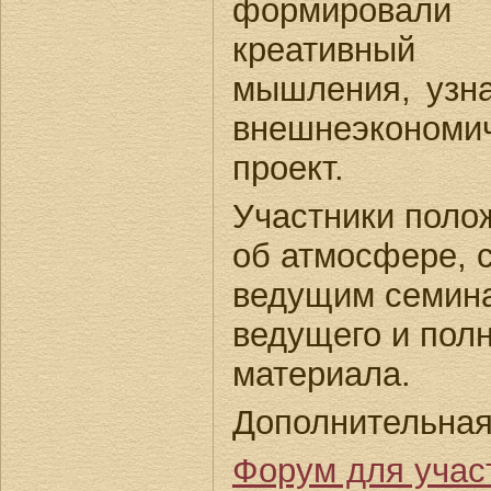
формировали 
креати
мышления, узна
внешнеэконом
проект.
Участники поло
об атмосфере, 
ведущим семина
ведущего и пол
материала.
Дополнительна
Форум для уча