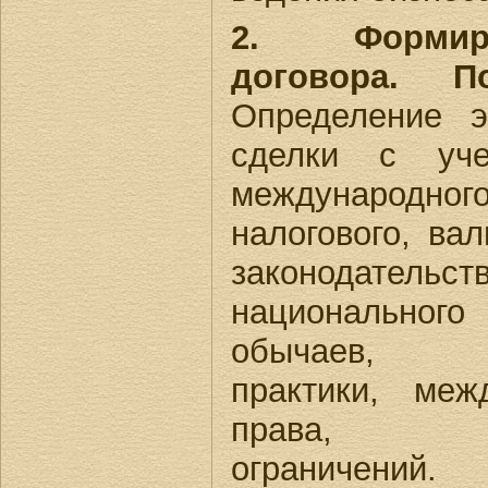
2. Формир
договора. По
Определение 
сделки с уч
международного
налогового, ва
законодат
национальног
обычаев, пр
практики, меж
права, ад
ограничени