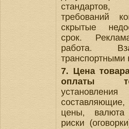
стандартов,
требований к
скрытые недо
срок. Реклам
работа. Вз
транспортными 
7. Цена това
оплаты то
установл
составляющие,
цены, валюта
риски (оговорк