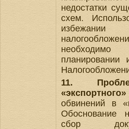
недостатки су
схем. Использ
избежан
налогообложен
необходимо
планировании 
Налогообложение
11. Пробл
«экспортного
обвинений в «
Обоснование 
сбор доку