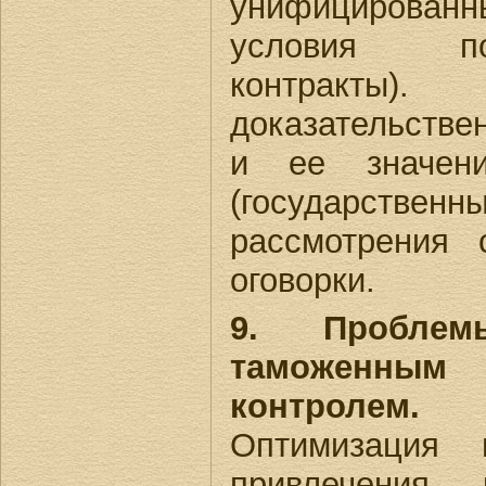
унифицирован
условия по
контракты)
доказательстве
и ее значен
(государственны
рассмотрения 
оговорки.
9. Проблем
таможенн
контролем
Оптимизация 
привлечения 