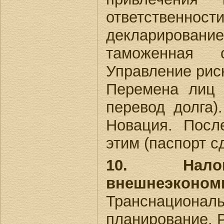
ответственн
декларирован
таможенная с
Управление рис
Перемена лиц в
перевод долга)
Новация. Посл
этим (паспорт с
10. Нало
внешнеэконом
Транснационал
планирование. 