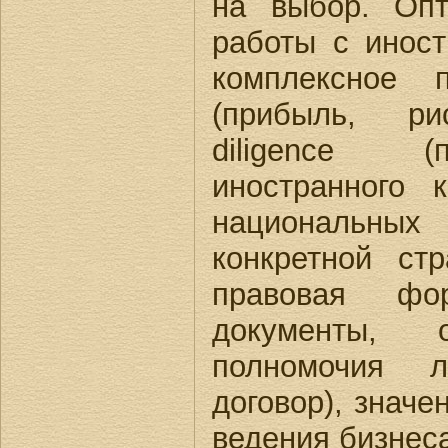
на выбор. Опт
работы с иност
комплексное 
(прибыль, ри
diligence (
иностранного 
национальн
конкретной стр
правовая фор
документы, о
полномочия л
договор), значе
ведения бизнес