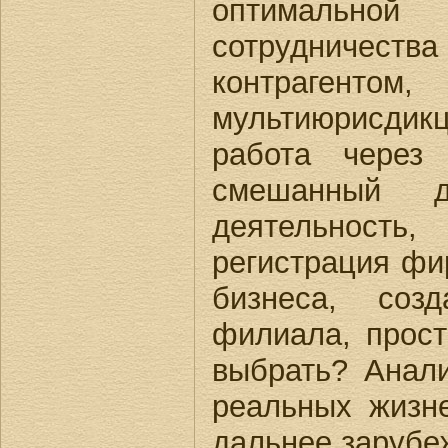
оптимально
сотрудничес
контрагентом
мультиюрисдик
работа через 
смешанный до
деятельность
регистрация фи
бизнеса, соз
филиала, прост
выбрать? Анал
реальных жизн
дальнее зарубе