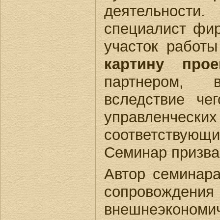
деятельности
специалист фир
участок работ
картину прое
партнером, 
вследствие че
управленч
соответствую
Семинар призва
Автор семинар
сопровожд
внешнеэкономи