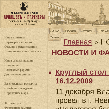
Наши клиенты
Главная
» Н
Партнеры и коллеги
Отзывы и рекомендации
НОВОСТИ И Ф
Приглашаем к партнерству
Наша специализация
Семинары
Круглый стол 
Налоговые форумы
Другие мероприятия
16.12.2009
Еженедельная рассылка
Судебные прецеденты
11 декабря Вл
Справочное бюро
провел в г. Не
Фотогалерея
Фирменные заметки