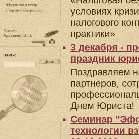
«Налоговая бе
Афоризмы и юмор
условиях кризи
Старый Екатеринбург
налогового кон
практики»
Письмо
Ардашеву В. Л.
3 декабря - 
Найти:
праздник юри
Поздравляем н
партнеров, сот
профессиональ
Днем Юриста!
Семинар "Эф
технологии в