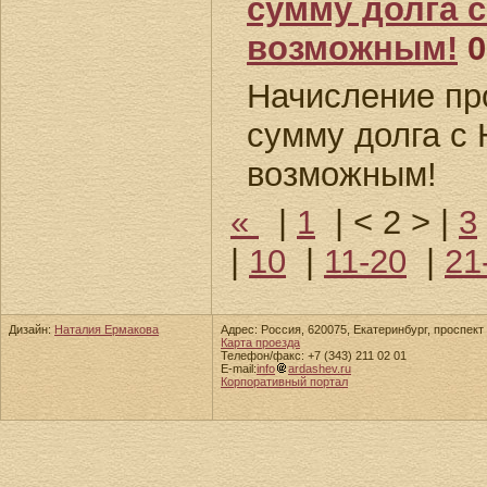
сумму долга с
возможным!
0
Начисление пр
сумму долга с 
возможным!
«
|
1
|
< 2 >
|
3
|
10
|
11-20
|
21
Дизайн:
Наталия Ермакова
Адрес: Россия, 620075, Екатеринбург, проспект 
Карта проезда
Телефон/факс: +7 (343) 211 02 01
E-mail:
info
ardashev.ru
Корпоративный портал