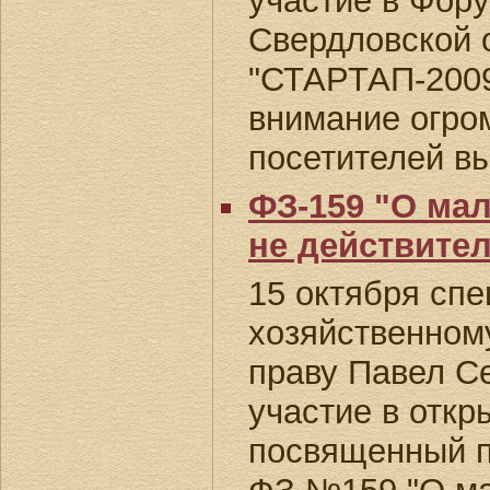
участие в Фор
Свердловской 
"СТАРТАП-2009
внимание огро
посетителей в
ФЗ-159 "О ма
не действител
15 октября спе
хозяйственном
праву Павел С
участие в откр
посвященный п