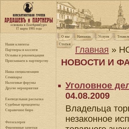
Наши клиенты
Главная
» Н
Партнеры и коллеги
Отзывы и рекомендации
НОВОСТИ И Ф
Приглашаем к партнерству
Наша специализация
Семинары
Уголовное дел
Налоговые форумы
Другие мероприятия
04.08.2009
Еженедельная рассылка
Судебные прецеденты
Владельца торг
Справочное бюро
незаконное ис
Фотогалерея
Фирменные заметки