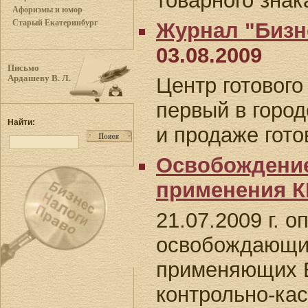
товарного знак
Афоризмы и юмор
Старый Екатеринбург
Журнал "Бизн
03.08.2009
Письмо
Ардашеву В. Л.
Центр готового
первый в город
Найти:
и продаже гото
Освобождение
применения 
21.07.2009 г. о
освобождающий
применяющих 
контрольно-кас