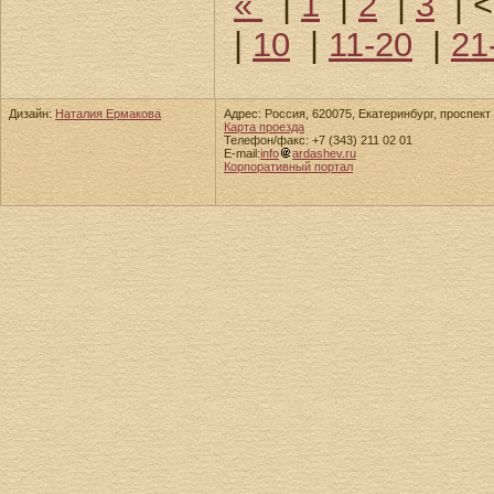
«
|
1
|
2
|
3
|
<
|
10
|
11-20
|
21
Дизайн:
Наталия Ермакова
Адрес: Россия, 620075, Екатеринбург, проспект 
Карта проезда
Телефон/факс: +7 (343) 211 02 01
E-mail:
info
ardashev.ru
Корпоративный портал