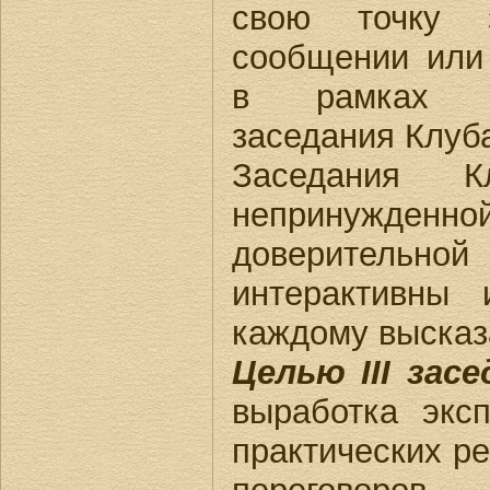
свою точку 
сообщении или
в рамках в
заседания Клуб
Заседания 
непринужде
доверительн
интерактивны
каждому высказа
Целью III засе
выработка экс
практических р