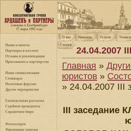
Наши клиенты
24.04.2007 I
Партнеры и коллеги
Отзывы и рекомендации
Приглашаем к партнерству
Главная
»
Други
Наша специализация
юристов
»
Сост
Семинары
» 24.04.2007 III
Налоговые форумы
Другие мероприятия
Еженедельная рассылка
Судебные прецеденты
III заседание
Справочное бюро
ю
Фотогалерея
Фирменные заметки