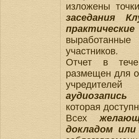
изложены точк
заседания К
практическ
выработанные
участников.
Отчет в теч
размещен для 
учредител
аудиозапись
З
которая доступ
Всех
желаю
докладом или