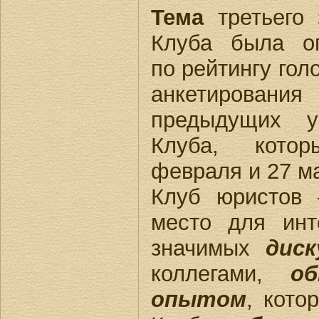
Тема
третьего 
Клуба была о
по рейтингу гол
анкетирования
предыдущих у
Клуба, кото
февраля и 27 ма
Клуб юристов 
место для инт
значимых
диск
коллегами,
о
опытом
, кото