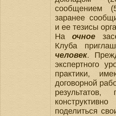
сообщением (
заранее сообщ
и ее тезисы орг
На
очное
засе
Клуба пригла
человек
. Преж
экспертного ур
практики, им
договорной раб
результатов,
конструктив
поделиться сво