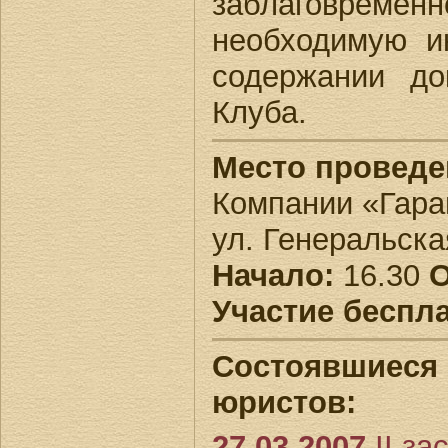
заблаговрем
необходимую 
содержании до
Клуба.
Место проведе
Компании «Гара
ул. Генеральская
Начало:
16.30
О
Участие беспл
Состоявшиеся 
юристов:
27.03.2007
II за