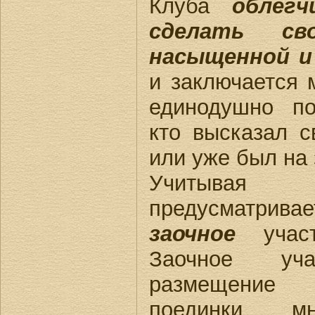
Клуба
облег
сделать св
насыщенной и
и заключается 
единодушно по
кто высказал с
или уже был на 
Учитывая
предусматрива
заочное
участ
Заочное уча
размещение 
поединки м