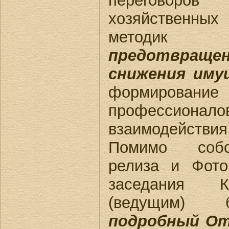
переговоро
хозяйственны
метод
предотвраще
снижения иму
формирование
профессиона
взаимодействия
Помимо собс
релиза и Фото
заседания К
(ведущим) б
подробный О