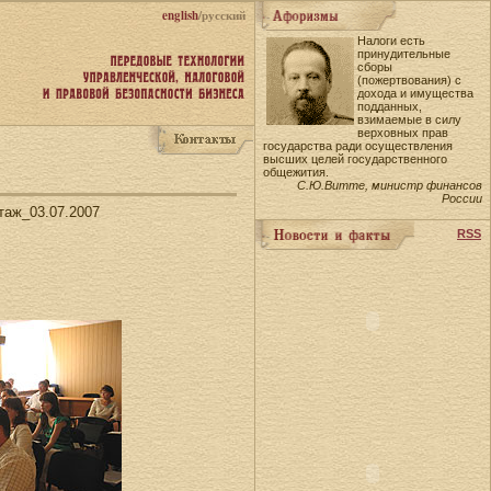
english
/русский
Налоги есть
принудительные
сборы
(пожертвования) с
дохода и имущества
подданных,
взимаемые в силу
верховных прав
государства ради осуществления
высших целей государственного
общежития.
С.Ю.Витте, министр финансов
России
таж_03.07.2007
RSS