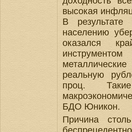
доходность вс
высокая инфляци
В результате 
населению убе
оказался кр
инструментом 
металлические
реальную рубл
проц. Таки
макроэкономиче
БДО Юникон.
Причина столь
беспрецедентно