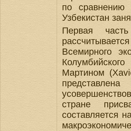
по сравнению 
Узбекистан заня
Первая часть 
рассчитываетс
Всемирного эк
Колумбийског
Мартином (Xavi
представлен
усовершенствов
стране присв
составляется н
макроэкономич