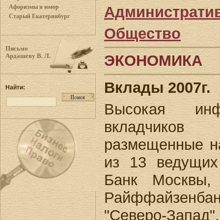
Администрати
Афоризмы и юмор
Старый Екатеринбург
Общество
Письмо
ЭКОНОМИКА
Ардашеву В. Л.
Вклады 2007г.
Найти:
Высокая инф
вкладчиков
размещенные на
из 13 ведущих
Банк Москвы, 
Райффайзенб
"Северо-Запад