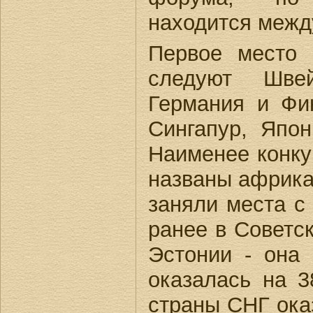
находится межд
Первое место 
следуют Шве
Германия и Фи
Сингапур, Япо
Наименее конк
названы африка
заняли места с
ранее в Советс
Эстонии - она 
оказалась на 3
страны СНГ ока