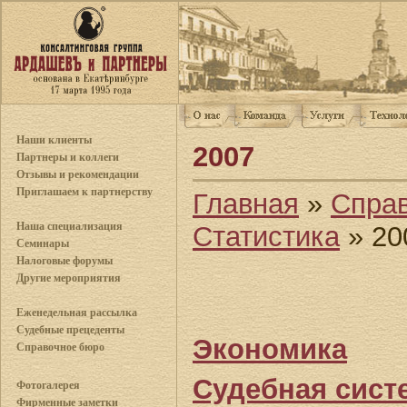
Наши клиенты
2007
Партнеры и коллеги
Отзывы и рекомендации
Приглашаем к партнерству
Главная
»
Спра
Наша специализация
Статистика
» 20
Семинары
Налоговые форумы
Другие мероприятия
Еженедельная рассылка
Судебные прецеденты
Экономика
Справочное бюро
Судебная сист
Фотогалерея
Фирменные заметки