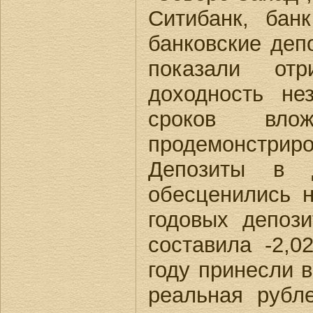
Ситибанк, бан
банковские деп
показали отр
доходность не
сроков влож
продемонстриро
Депозиты в 
обесценились н
годовых депоз
составила -2,
году принесли 
реальная рубл