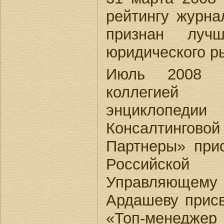
рейтингу журна
признан лучш
юридического р
Июль 2008 г
коллегией
энциклопед
Консалтингово
Партнеры» при
Российской
Управляющему
Ардашеву присв
«Топ-менед