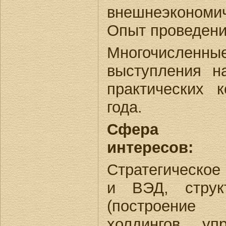
внешнеэкономи
Опыт проведени
Многочисле
выступления н
практических 
года.
Сфера про
интересов:
Стратегическое
и ВЭД, струк
(построение
холдингов, уп