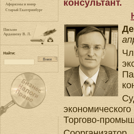
консультант.
Афоризмы и юмор
Старый Екатеринбург
Де
Письмо
Ардашеву В. Л.
ап
Чл
Найти:
эк
Па
ко
С
экономическо
Торгово-промыш
Соорганизат