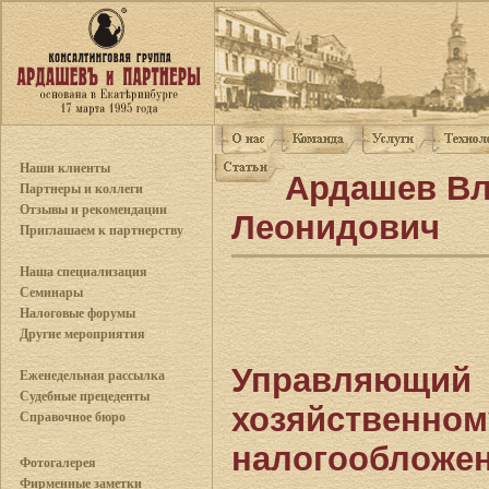
Наши клиенты
Ардашев В
Партнеры и коллеги
Отзывы и рекомендации
Леонидович
Приглашаем к партнерству
Наша специализация
Семинары
Налоговые форумы
Другие мероприятия
Управляющий 
Еженедельная рассылка
Судебные прецеденты
хозяйств
Справочное бюро
налогообложе
Фотогалерея
Фирменные заметки