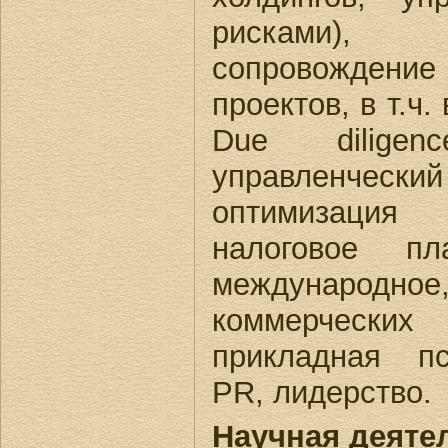
рисками)
сопровожден
проектов, в т.ч
Due dilige
управленче
оптимизация 
налоговое пл
международ
коммерческ
прикладная пс
PR, лидерство.
Научная деяте