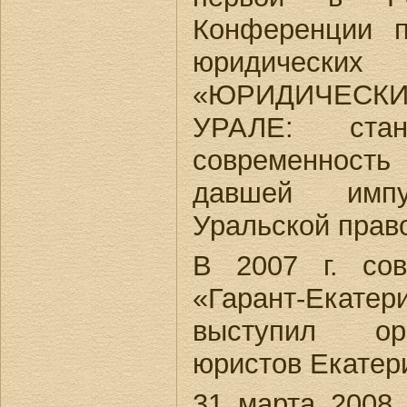
Конференции п
юридически
«ЮРИДИЧЕС
УРАЛЕ: стано
современност
давшей имп
Уральской прав
В 2007 г. со
«Гарант-Екатер
выступил ор
юристов Екатер
31 марта 2008 