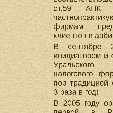
ст.59 АПК 
частнопракт
фирмам пред
клиентов в арб
В сентябре 2
инициатором и 
Уральского 
налогового фо
пор традицией 
3 раза в год)
В 2005 году ор
первой в Ро