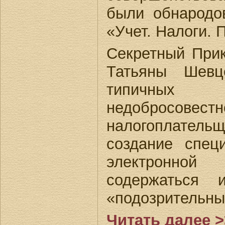
были обнародо
«Учет. Налоги. П
Секретный При
Татьяны Шевц
типичны
недобросовестн
налогоплатель
создание спец
электронной
содержаться 
«подозрительны
Читать далее >