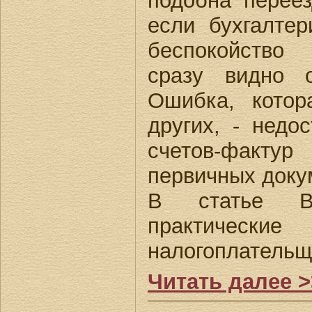
подобна перее
если бухгалтер
беспокойство 
сразу видно о
Ошибка, котор
других, - недо
счетов-фак
первичных доку
В статье В
практическ
налогоплательщ
Читать далее >