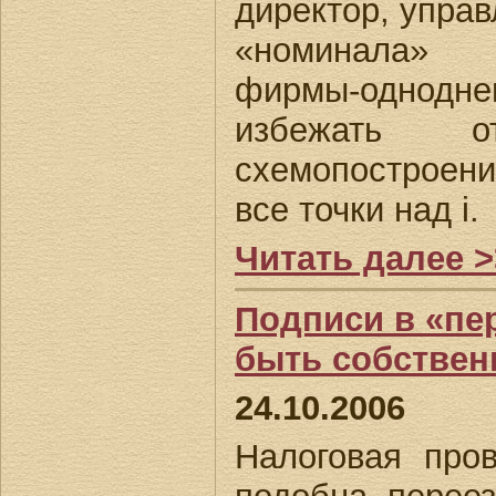
директор, упра
«номинала» 
фирмы-однод
избежать от
схемопостроени
все точки над i.
Читать далее >
Подписи в «пе
быть собстве
24.10.2006
Налоговая про