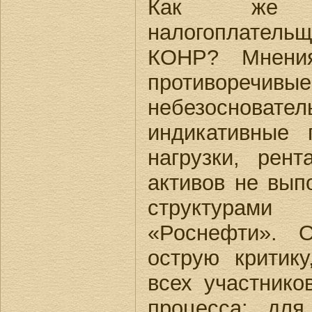
Как же 
налогоплате
КОНР? Мнени
противоречив
небезосноват
индикативные 
нагрузки, рен
активов не вып
структурам
«Роснефти». 
острую критик
всех участнико
процесса: для