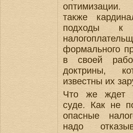
оптимизации.
также кардин
подходы к 
налогоплатель
формального пр
в своей рабо
доктрины, к
известны их за
Что же ждет 
суде. Как не п
опасные нало
надо отказы