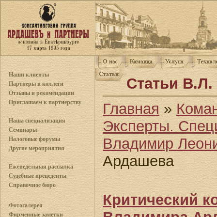
Наши клиенты
Статьи В.Л
Партнеры и коллеги
Отзывы и рекомендации
Приглашаем к партнерству
Главная
»
Кома
Наша специализация
Эксперты. Спец
Семинары
Владимир Леон
Налоговые форумы
Другие мероприятия
Ардашева
Еженедельная рассылка
Судебные прецеденты
Справочное бюро
Критический к
Фотогалерея
Фирменные заметки