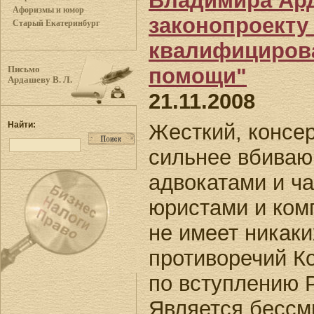
Владимира Ар
Афоризмы и юмор
законопроекту
Старый Екатеринбург
квалифициров
помощи"
Письмо
Ардашеву В. Л.
21.11.2008
Жесткий, консе
Найти:
сильнее вбиваю
адвокатами и ч
юристами и ком
не имеет никаки
противоречий К
по вступлению 
Является бессм