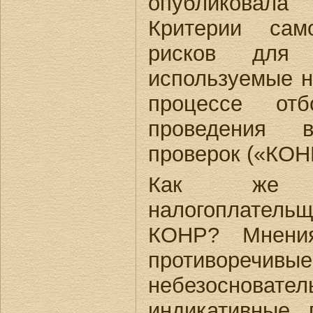
опубликовал
Критерии сам
рисков для н
используемые н
процессе от
проведения в
проверок («КОН
Как же 
налогоплате
КОНР? Мнени
противоречив
небезосноват
индикативные 