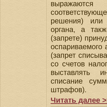
выражаются 
соответствующе
решения) или 
органа, а так
(запрете) прину
оспариваемого а
(запрет списыв
со счетов нало
выставлять 
списание сум
штрафов).
Читать далее >