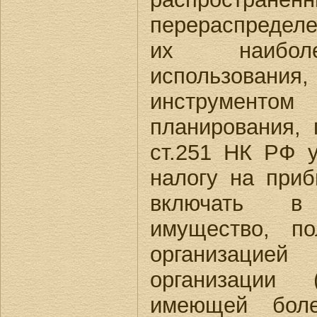
перераспредел
их наиболе
использования,
инструмен
планирования, 
ст.251 НК РФ у
налогу на при
включать в
имущество, по
организацие
организации 
имеющей бол