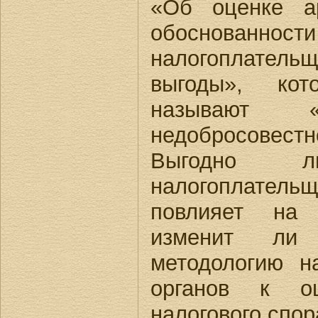
«Об оценке а
обоснованн
налогоплате
выгоды», ко
называют «
недобросовестн
Выгодно ли
налогоплате
повлияет на 
изменит ли
методологию н
органов к оц
налогового спор