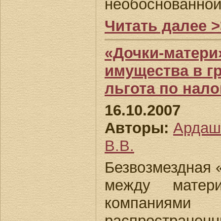
необоснованной
Читать далее >
«Дочки-матери
имущества в г
льгота по нал
16.10.2007
Авторы:
Ардаш
В.В.
Безвозмездная 
между матер
компани
распростра