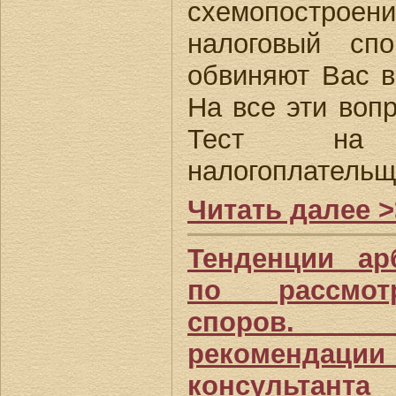
схемопострое
налоговый спо
обвиняют Вас в
На все эти воп
Тест на до
налогоплательщ
Читать далее >
Тенденции ар
по рассмот
споров. 
рекоменда
консультанта