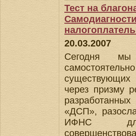
Тест на благо
Самодиагности
налогоплател
20.03.2007
Сегодня мы
самостоятель
существующих
через призму р
разработанны
«ДСП», разосл
ИФНС для
совершенство