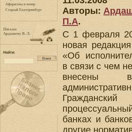
11.03.2008
Афоризмы и юмор
Авторы:
Ардаш
Старый Екатеринбург
П.А
.
Письмо
С 1 февраля 20
Ардашеву В. Л.
новая редакция
«Об исполните
Найти:
в связи с чем 
внесены
административ
Гражданский 
процессуальн
банках и банко
другие нормати