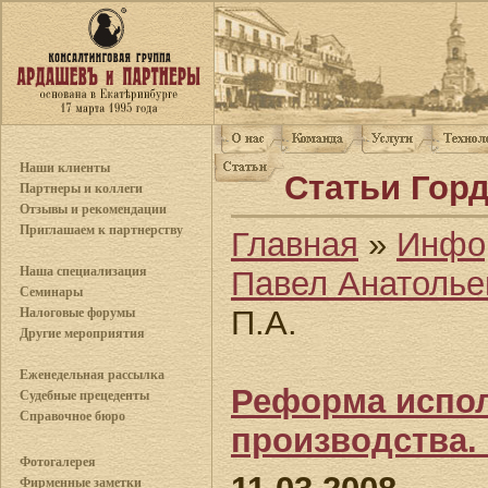
Наши клиенты
Статьи Горд
Партнеры и коллеги
Отзывы и рекомендации
Приглашаем к партнерству
Главная
»
Инфо
Наша специализация
Павел Анатолье
Семинары
П.А.
Налоговые форумы
Другие мероприятия
Еженедельная рассылка
Реформа испо
Судебные прецеденты
Справочное бюро
производства.
Фотогалерея
Фирменные заметки