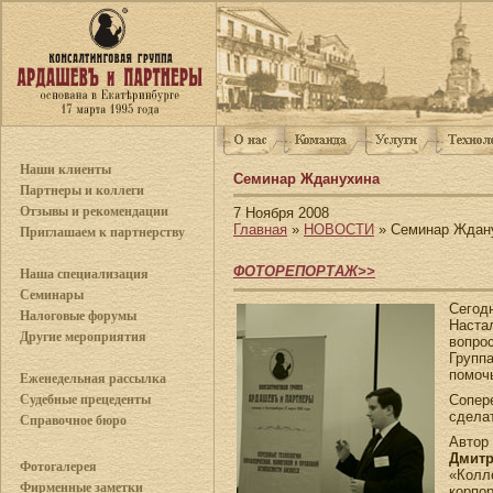
Наши клиенты
Семинар Жданухина
Партнеры и коллеги
Отзывы и рекомендации
7 Ноября 2008
Главная
»
НОВОСТИ
» Семинар Ждан
Приглашаем к партнерству
ФОТОРЕПОРТАЖ>>
Наша специализация
Семинары
Сегод
Налоговые форумы
Наста
Другие мероприятия
вопро
Групп
помоч
Еженедельная рассылка
Сопер
Судебные прецеденты
сдела
Справочное бюро
Автор
Дмит
Фотогалерея
«Колл
Фирменные заметки
корпо