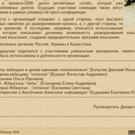
ь в бизнесе-2008: долги ритейловых сетей», которая уже
роблемных долгов. Будущие участники семинара также могут
ания в рамках упомянутой пресс-конференции.
сти с организаций отражает, с одной стороны, опыт быстрого
ыл накоплен до разворачивания кризиса, а, с другой стороны, те
ы кризисом. К последним, например, относится использование
, которая показывают должнику возможность разворачивания взы
ния взыскания, создание предварительных программ взыскания.
азличных регионах России, Украины и Казахстана.
данухин поделился с участниками уникальным материалом, памят
 быть использованы в деятельности организации.
оту ведущего в целом оцениваю положительно"
(Болулев Дмитрий Миха
ценка ведущему "отлично"
(Вуккерт Вячеслав Андреевич)
рыгина Ольга Юрьевна)
е. Жданухину "пять".
(Елизарова Елена Андреевна)
трий Жданухин - "отлично"
(Беликова Светлана)
нтересное и доходчивое донесение информации"
(Кудашева Екатерина Ю
Руководитель Департ
Ленина, 69/6.