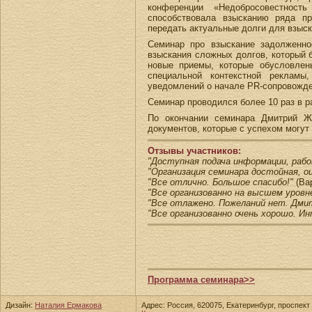
конференции «Недобросовестност
способствовала взысканию ряда п
передать актуальные долги для взыск
Семинар про взыскание задолженно
взыскания сложных долгов, который б
новые приемы, которые обусловлен
специальной контекстной рекламы
уведомлений о начале PR-сопровожде
Семинар проводился более 10 раз в р
По окончании семинара Дмитрий Ж
документов, которые с успехом могут
Отзывы участников:
"Доступная подача информации, раб
"Организация семинара достойная, о
"Все отлично. Большое спасибо!"
(Ва
"Все организованно на высшем уровн
"Все отлажено. Пожеланий нет. Дми
"Все организованно очень хорошо. И
Программа семинара>>
Дизайн:
Наталия Ермакова
Адрес: Россия, 620075, Екатеринбург, проспект 