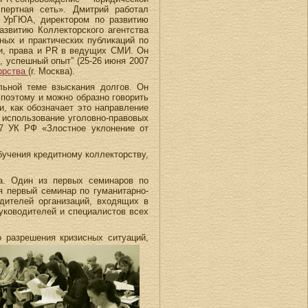
пертная сеть». Дмитрий работал
 УрГЮА, директором по развитию
азвитию Коллекторского агентства
ных и практических публикаций по
и, права и PR в ведущих СМИ. Он
, успешный опыт” (25-26 июня 2007
орства
(г. Москва).
льной теме взыскания долгов. Он
 поэтому и можно образно говорить
, как обозначает это направление
 использование уголовно-правовых
77 УК РФ «Злостное уклонение от
бучения кредитному коллекторству,
га. Один из первых семинаров по
я первый семинар по гуманитарно-
дителей организаций, входящих в
уководителей и специалистов всех
 разрешения кризисных ситуаций,