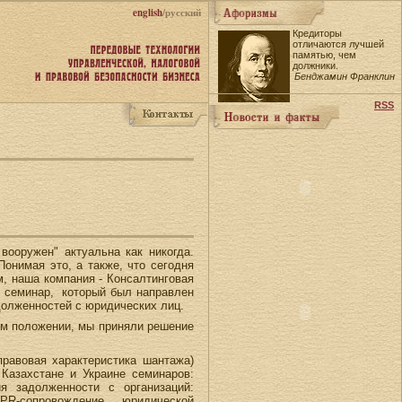
english
/русский
Кредиторы
отличаются лучшей
памятью, чем
должники.
Бенджамин Франклин
RSS
вооружен" актуальна как никогда.
онимая это, а также, что сегодня
м, наша компания - Консалтинговая
й семинар, который был направлен
долженностей с юридических лиц.
ом положении, мы приняли решение
правовая характеристика шантажа)
Казахстане и Украине семинаров:
я задолженности с организаций:
 PR-сопровождение юридической