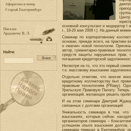
деяте
Афоризмы и юмор
препо
Старый Екатеринбург
групп
Центр
юрисп
основной консультант и модератор I 
Письмо
г., 19-20 мая 2008 г.). На данный м
Ардашеву В. Л.
Семинар по корпоративному коллект
основан, прежде всего, на практике 
о «магии» новой технологии. Оригин
автор, гуманитарно-правовые технол
Найти:
средств защиты нарушенных прав, ч
погашения кредиторской задолженност
Несмотря на то, что это первый семи
т.е. массовому взысканию задолженно
Отдельно отметим, что многие инно
кредитному коллекторству был прове
правовым технологиям (PRаву). Одн
Уральскую Правовую Палату. Теперь 
организаций, желающих решить пробл
И на этом семинаре Дмитрий Жданух
связанных с долгами организаций.
Уникальность семинара в том, что
взысканиях, которые сейчас находят
организаторов семинара – Консалтинг
успешном опыте взыскания долгов, 
семинара приехал в Екатеринбург, п