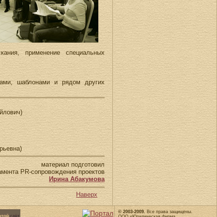
скания, применение специальных
ками, шаблонами и рядом других
йлович)
рьевна)
материал подготовил
амента PR-сопровождения проектов
Ирина Абакумова
Наверх
© 2003-2009.
Все права защищены.
ООО «Юридическая фирма