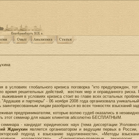
ухина
ня в условиях глобального кризиса поговорка "кто предупрежден, тот 
ло время решительных действий, жестких мер и оправданного риска. П
с выживания в условиях кризиса стоит во главе всех остальных пробле
а "Ардашев и партнеры" - 06 ноября 2008 года организовала уникальны
ь заинтересованным лицам разобраться во всех тонкостях взысканий за
еживая предпринимателям, которые волею судеб оказались в незавидн
ть этот семинар для наших клиентов абсолютно БЕСПЛАТНЫМ.
 семинара - кандидат юридических наук (тема диссертации Уголовно-
рий Жданухин
является организатором и ведущим первых в России, 
екторский подход к взысканию задолженности», «Методы взыскани
ративное коллекторство», «Гуманитарно-правовые технологии: