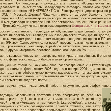
льности». Он инициатор и руководитель проекта «Юридическая экс
давателем и Заместителем заведующего кафедрой уголовного права
ы правовых компаний ИНТЕЛЛЕКТ-С (г. Екатеринбург), директором по р
 ЮСБ (г. Москва). Дмитрий Жданухин является автором более 40 науч
руденции и PR, комментариев по вопросам коллекторской деятельност
и II международных конференций “Коллекторский бизнес: новые решения
омент Дмитрий Жданухин является руководителем
Центра развития коллект
орству отличается от всех других обучающих мероприятий по актуа
взыскания практически безнадежных с юридической точки зрения долгов,
альным методом работы при этом выступает соединение права и PR или
огии (PRаво). Одновременно, на новый уровень практичности выводится
то, проявляется, например, в разборе технологии реанимации ст. 1
и» и других «мертвых» составов Уголовного кодекса РФ.
нар по корпоративному коллекторству, он опирается на обширный опыт о
сти с физических лиц для банков и иных организаций.
вационные тренинги начинали свое распространение с Екатеринбур
ден в столице Урала летом 2006 года, а в ноябре 2006 года состоялс
ако тогда эти эффективные приемы раскрывались только для руково
с учетом накопленных и формализованных кейсов они доступны для р
емы взыскания задолженности.
ин вручил участникам целый набор инструментов для эффективного
 ведущий мероприятия построил свою программу на реальных
ся в работе у Центра развития коллекторства (г. Москва) и у
овой группы «Ардашев и партнеры» (г. Екатеринбург), а также на
которые считались безнадежными. Хочется отметить, что автор
режде всего, для проведения специальной коллекторской пресс-