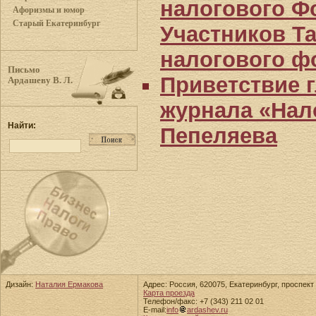
налогового Ф
Афоризмы и юмор
Старый Екатеринбург
Участников Т
налогового ф
Письмо
Приветствие 
Ардашеву В. Л.
журнала «Нало
Найти:
Пепеляева
Дизайн:
Наталия Ермакова
Адрес: Россия, 620075, Екатеринбург, проспект 
Карта проезда
Телефон/факс: +7 (343) 211 02 01
E-mail:
info
ardashev.ru