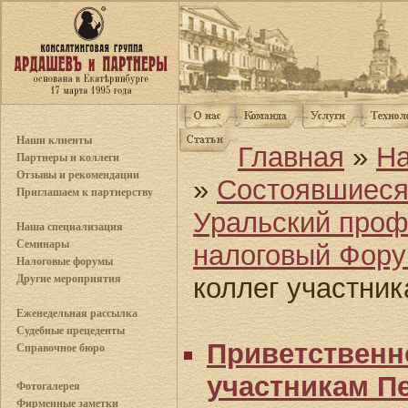
Наши клиенты
Главная
»
Н
Партнеры и коллеги
Отзывы и рекомендации
»
Состоявшиес
Приглашаем к партнерству
Уральский про
Наша специализация
Семинары
налоговый Фор
Налоговые форумы
Другие мероприятия
коллег участни
Еженедельная рассылка
Судебные прецеденты
Приветственн
Справочное бюро
участникам П
Фотогалерея
Фирменные заметки