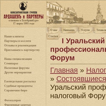
Наши клиенты
I Уральский
Партнеры и коллеги
Отзывы и рекомендации
профессионал
Приглашаем к партнерству
Форум
Наша специализация
Семинары
Главная
»
Нало
Налоговые форумы
Другие мероприятия
»
Состоявшиес
Еженедельная рассылка
Уральский про
Судебные прецеденты
Справочное бюро
налоговый Фор
Фотогалерея
Фирменные заметки