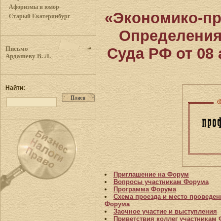
Афоризмы и юмор
«Экономико-п
Старый Екатеринбург
Определения
Суда РФ от 08 
Письмо
Ардашеву В. Л.
Найти:
Приглашение на Форум
Вопросы участникам Форума
Программа Форума
Схема проезда и место проведен
Форума
Заочное участие и выступления
Приветствия коллег участникам