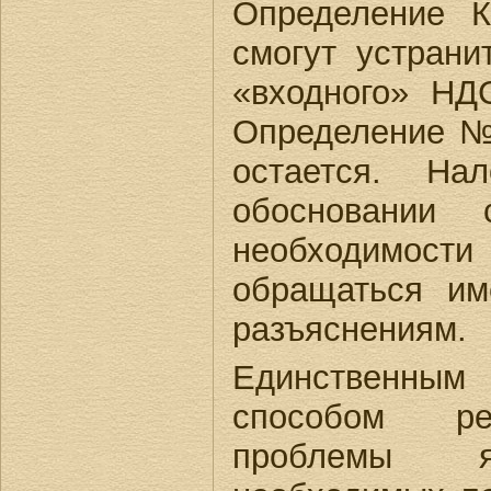
Определение 
смогут устрани
«входного» НДС
Определение № 
остается. На
обосновании 
необходимост
обращаться им
разъяснениям.
Единствен
способом р
проблемы я