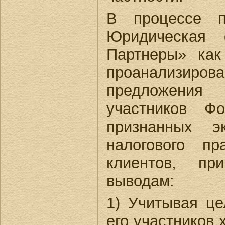
В процессе п
Юридическая
Партнеры» как
проанализ
предложени
участников Фо
признанных э
налогового п
клиентов, п
выводам:
1) Учитывая ц
его участников 