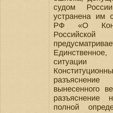
судом Росси
устранена им 
РФ «О Конс
Российско
предусматривае
Единственное
ситуации 
Конституционн
разъяснен
вынесенного ве
разъяснение 
полной опред