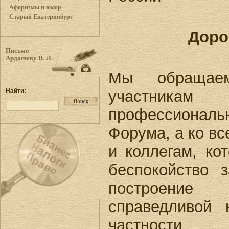
Афоризмы и юмор
Старый Екатеринбург
Доро
Письмо
Ардашеву В. Л.
Мы обращае
участника
Найти:
профессиона
Форума, а ко в
и коллегам, ко
беспокойство 
построени
справедливой 
частности.