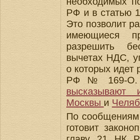
необходимых по
РФ и в статью 
Это позволит ра
имеющиеся п
разрешить бе
вычетах НДС, у
о которых идет
РФ № 169-О.
высказывают 
Москвы
и
Челяб
По сообщения
готовит законо
главу 21 НК Р