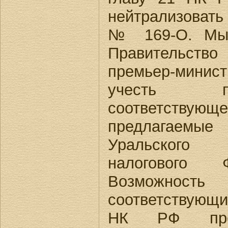
нейтрализоват
№ 169-О. Мы 
Правительств
премьер-минист
учесть п
соответствую
предлагае
Уральского 
налогового 
Возможно
соответствующи
НК РФ пред