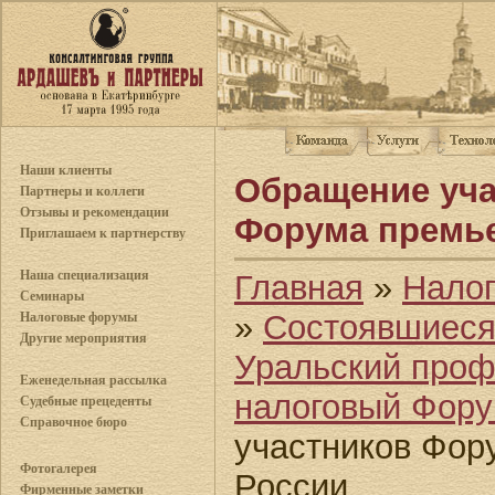
Наши клиенты
Обращение уча
Партнеры и коллеги
Отзывы и рекомендации
Форума премье
Приглашаем к партнерству
Наша специализация
Главная
»
Нало
Семинары
»
Состоявшиес
Налоговые форумы
Другие мероприятия
Уральский про
Еженедельная рассылка
налоговый Фор
Судебные прецеденты
Справочное бюро
участников Фор
Фотогалерея
России
Фирменные заметки