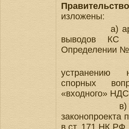
Правительств
изложены:
а) аргуме
выводов КС 
Определении №
б) пред
устранению н
спорных воп
«входного» Н
в) проект
законопроекта 
в ст. 171 НК РФ.