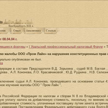
08.04.04 г.
оявшиеся форумы
»
I Уральский профессиональный налоговый Форум
» Т
нию жалобы ООО «Пром Лайн» на нарушение конституционных прав и 
иально опубликован не был.
ва
ерации в составе Председателя В.Д. Зорькина , судей М.В. Баглая , 
ова , А.Л. Кононова, Л.О. Красавчиковой , Ю.Д. Рудкина , Н.В. Селезнев
ключение судьи А.Л. Кононова, проводившего на основании статьи 4
ное изучение жалобы ООО " Пром Лайн ",
а Российской Федерации по налогам и сборам N 8 по Владимирской 
ную уплату налога на добавленную стоимость, поскольку, по мнению 
добавленную стоимость, уплаченные поставщику путем зачета встречн
з изменения Постановлением Федерального арбитражного суда Волго-В