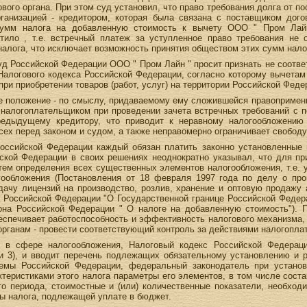
вого органа. При этом суд установил, что право требования долга от п
ганизацией - кредитором, которая была связана с поставщиком дог
сумм налога на добавленную стоимость к вычету ООО " Пром Лайн 
тило , т.е. встречный платеж за уступленное право требования не 
алога, что исключает возможность принятия обществом этих сумм налог
д Российской Федерации ООО " Пром Лайн " просит признать не соотве
1 Налогового кодекса Российской Федерации, согласно которому вычет
ри приобретении товаров (работ, услуг) на территории Российской Феде
е положение - по смыслу, придаваемому ему сложившейся правоприменит
налогоплательщиком при проведении зачета встречных требований с п
редыдущему кредитору, что приводит к неравному налогообложению
сех перед законом и судом, а также неправомерно ограничивает свобод
Российской Федерации каждый обязан платить законно установленные 
ской Федерации в своих решениях неоднократно указывал, что для п
тем определения всех существенных элементов налогообложения, т.е. 
ообложения (Постановления от 18 февраля 1997 года по делу о про
ачу лицензий на производство, розлив, хранение и оптовую продажу а
а Российской Федерации "О Государственной границе Российской Федера
кона Российской Федерации " О налоге на добавленную стоимость"). 
еспечивает работоспособность и эффективность налогового механизма
органам - провести соответствующий контроль за действиями налогопла
ы в сфере налогообложения, Налоговый кодекс Российской Федераци
ьи 3), и вводит перечень подлежащих обязательному установлению и р
емы Российской Федерации, федеральный законодатель при установ
теристиками этого налога параметры его элементов, в том числе сост
го периода, стоимостные и (или) количественные показатели, необхо
ы налога, подлежащей уплате в бюджет.