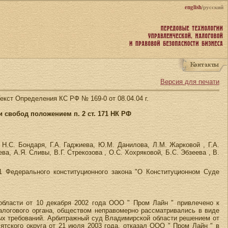
english
/русский
Версия для печати
екст Определения КС РФ № 169-0 от 08.04.04 г.
свобод положением п. 2 ст. 171 НК РФ
Н.С. Бондаря, Г.А. Гаджиева, Ю.М. Данилова, Л.М. Жарковой , Г.А.
а, А.Я. Сливы, В.Г. Стрекозова , О.С. Хохряковой, Б.С. Эбзеева , В.
1 Федерального конституционного закона "О Конституционном Суде
области от 10 декабря 2002 года ООО " Пром Лайн " привлечено к
налогового органа, обществом неправомерно рассматривались в виде
ых требований. Арбитражный суд Владимирской области решением от
ятского округа от 21 июля 2003 года, отказал ООО " Пром Лайн " в