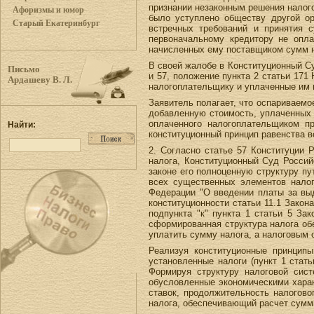
признании незаконным решения налого
Афоризмы и юмор
было уступлено обществу другой ор
Старый Екатеринбург
встречных требований и принятия 
первоначальному кредитору не опла
начисленных ему поставщиком сумм н
В своей жалобе в Конституционный Су
Письмо
и 57, положение пункта 2 статьи 17
Ардашеву В. Л.
налогоплательщику и уплаченные им п
Заявитель полагает, что оспариваемо
добавленную стоимость, уплаченных 
оплаченного налогоплательщиком п
Найти:
конституционный принцип равенства в
2. Согласно статье 57 Конституции 
налога, Конституционный Суд Россий
законе его полноценную структуру пу
всех существенных элементов налог
Федерации "О введении платы за выд
конституционности статьи 11.1 Закон
подпункта "к" пункта 1 статьи 5 За
сформированная структура налога об
уплатить сумму налога, а налоговым 
Реализуя конституционные принцип
установленные налоги (пункт 1 стат
Формируя структуру налоговой сист
обусловленные экономическими харак
ставок, продолжительность налогово
налога, обеспечивающий расчет сумм