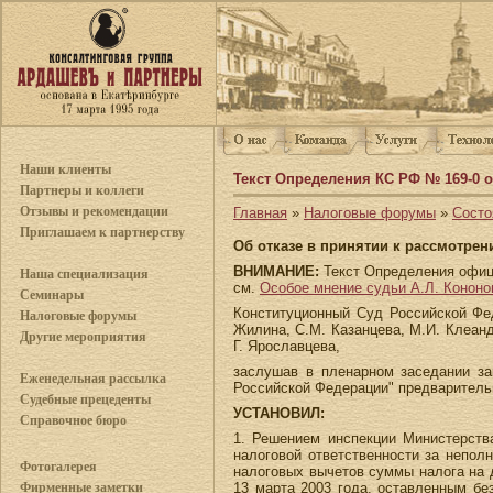
Наши клиенты
Текст Определения КС РФ № 169-0 от 
Партнеры и коллеги
Отзывы и рекомендации
Главная
»
Налоговые форумы
»
Сост
Приглашаем к партнерству
Об отказе в принятии к рассмотре
ВНИМАНИЕ:
Текст Определения офиц
Наша специализация
см.
Особое мнение судьи А.Л. Кононо
Семинары
Конституционный Суд Российской Фед
Налоговые форумы
Жилина, С.М. Казанцева, М.И. Клеандр
Другие мероприятия
Г. Ярославцева,
заслушав в пленарном заседании за
Еженедельная рассылка
Российской Федерации" предваритель
Судебные прецеденты
УСТАНОВИЛ:
Справочное бюро
1. Решением инспекции Министерств
налоговой ответственности за непол
Фотогалерея
налоговых вычетов суммы налога на 
13 марта 2003 года, оставленным бе
Фирменные заметки