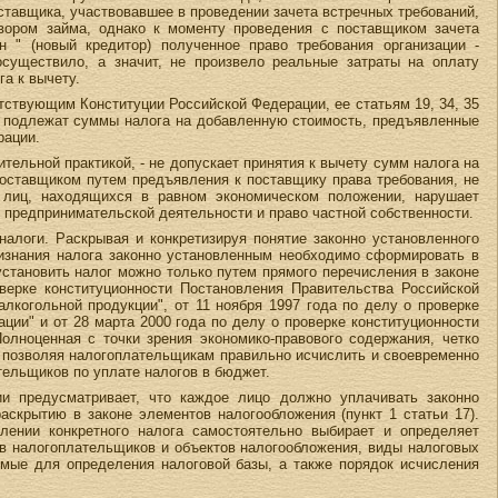
оставщика, участвовавшее в проведении зачета встречных требований,
овором займа, однако к моменту проведения с поставщиком зачета
" (новый кредитор) полученное право требования организации -
осуществило, а значит, не произвело реальные затраты на оплату
а к вычету.
тствующим Конституции Российской Федерации, ее статьям 19, 34, 35
ам подлежат суммы налога на добавленную стоимость, предъявленные
рации.
ельной практикой, - не допускает принятия к вычету сумм налога на
оставщиком путем предъявления к поставщику права требования, не
 лиц, находящихся в равном экономическом положении, нарушает
у предпринимательской деятельности и право частной собственности.
налоги. Раскрывая и конкретизируя понятие законно установленного
ризнания налога законно установленным необходимо сформировать в
установить налог можно только путем прямого перечисления в законе
верке конституционности Постановления Правительства Российской
лкогольной продукции", от 11 ноября 1997 года по делу о проверке
ции" и от 28 марта 2000 года по делу о проверке конституционности
Полноценная с точки зрения экономико-правового содержания, четко
, позволяя налогоплательщикам правильно исчислить и своевременно
тельщиков по уплате налогов в бюджет.
и предусматривает, что каждое лицо должно уплачивать законно
аскрытию в законе элементов налогообложения (пункт 1 статьи 17).
лении конкретного налога самостоятельно выбирает и определяет
ав налогоплательщиков и объектов налогообложения, виды налоговых
димые для определения налоговой базы, а также порядок исчисления