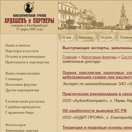
Наши клиенты
Выступающие эксперты, заявленны
Партнеры и коллеги
Отзывы и рекомендации
Главная
»
Налоговые форумы
»
Сост
заявленные доклады
Приглашаем к партнерству
Оценка перспектив налоговых с
Наша специализация
арбитражными судами при рассмот
Семинары
Эксперт по налогообложению ЗАО «
Налоговые форумы
Другие мероприятия
Практические рекомендации в связи
ООО «АудитКонтракт», г. Пермь Нор
Еженедельная рассылка
Судебные прецеденты
Об ошибочности выводов КС РФ
Справочное бюро
ООО «АУДИТ-ПРОФИ», г. Екатеринбу
Фотогалерея
Тенденции и правовые основы нек
Фирменные заметки