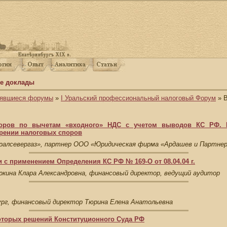
е доклады
оявшиеся форумы
»
I Уральский профессиональный налоговый Форум
» В
поров по вычетам «входного» НДС с учетом выводов КС РФ. 
рении налоговых споров
Уралсевергаз», партнер ООО «Юридическая фирма «Ардашев и Партн
 с применением Определения КС РФ № 169-О от 08.04.04 г.
кина Клара Александровна, финансовый директор, ведущий аудитор
рг, финансовый директор Тюрина Елена Анатольевна
оторых решений Конституционного Суда РФ