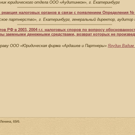
ьник юридического отдела ООО «Аудитинкон», г. Екатеринбург
ь реакция налоговых органов в связи с появлением Определения №
ое партнерство», г. Екатеринбург, генеральный директор, аудитор
ов РФ в 2003, 2004 г.г. налоговых споров по вопросу обоснованно
ары заемными денежными средствами, возврат которых не произве
 праву ООО «Юридическая фирма «Ардашев и Партнеры»
Ягудин Вадим
Ленина, 69/6.