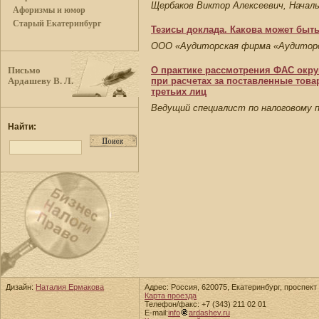
Щербаков Виктор Алексеевич, Начал
Афоризмы и юмор
Старый Екатеринбург
Тезисы доклада. Какова может быт
ООО «Аудиторская фирма «Аудиторск
О практике рассмотрения ФАС округ
Письмо
при расчетах за поставленные тов
Ардашеву В. Л.
третьих лиц
Ведущий специалист по налоговому
Найти:
Дизайн:
Наталия Ермакова
Адрес: Россия, 620075, Екатеринбург, проспект 
Карта проезда
Телефон/факс: +7 (343) 211 02 01
E-mail:
info
ardashev.ru