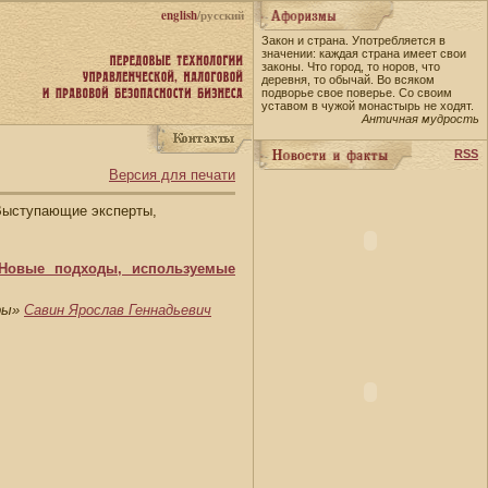
english
/русский
Закон и страна. Употребляется в
значении: каждая страна имеет свои
законы. Что город, то норов, что
деревня, то обычай. Во всяком
подворье свое поверье. Со своим
уставом в чужой монастырь не ходят.
Античная мудрость
RSS
Версия для печати
ыступающие эксперты,
Новые подходы, используемые
еры»
Савин Ярослав Геннадьевич