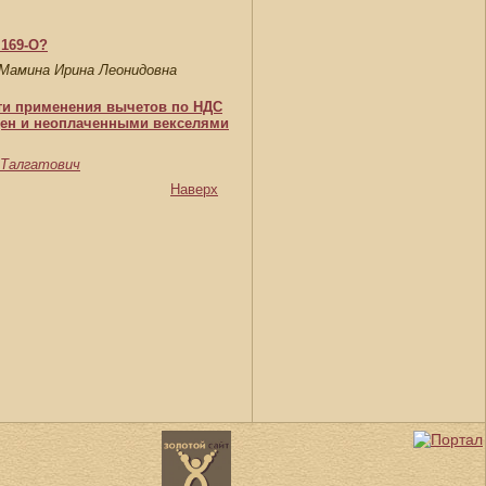
 169-О?
 Мамина Ирина Леонидовна
сти применения вычетов по НДС
ден и неоплаченными векселями
 Талгатович
Наверх