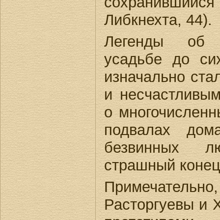
сохранившийся 
Либкнехта, 44).
Легенды об 
усадьбе до си
изначально ста
и несчастливым
о многочисленн
подвалах дом
безвинных 
страшный конец
Примечательно, 
Расторгуевы и 