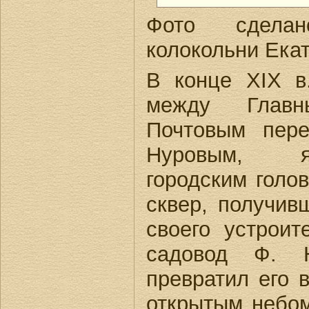
Фото сдела
колокольни Екат
В конце ХIХ в
между Глав
Почтовым пер
Нуровым, я
городским голо
сквер, получив
своего устроит
садовод Ф. Н
превратил его 
открытым небом.