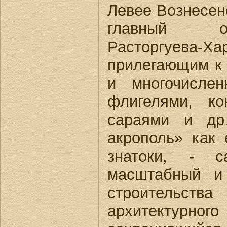
Левее Вознесен
главный о
Расторгуева-
прилегающим к
и многочисле
флигелями, к
сараями и др.
акрополь» как 
знатоки, - с
масштабный и
строитель
архитектурн