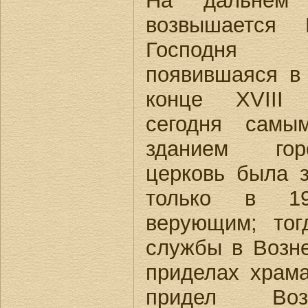
На дальнем 
возвышается 
Господня (
появившаяся в
конце XVIII 
сегодня самы
зданием гор
церковь была з
только в 19
верующим; тог
службы в Возн
приделах храма
придел Воз