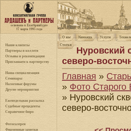
Наши клиенты
Нуровский 
Партнеры и коллеги
Отзывы и рекомендации
северо-восточн
Приглашаем к партнерству
Наша специализация
Главная
»
Стары
Семинары
»
Фото Старого 
Налоговые форумы
Другие мероприятия
» Нуровский скв
Еженедельная рассылка
северо-восточно
Судебные прецеденты
Справочное бюро
Фотогалерея
<< Просм
Фирменные заметки