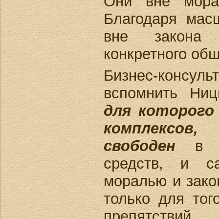
Они вне мора
Благодаря мас
вне закона
конкретного общ
Бизнес-консу
вспомнить Ни
для которого
комплексов,
свободен
в в
средств, и с
моралью и зако
только для тог
препятстви