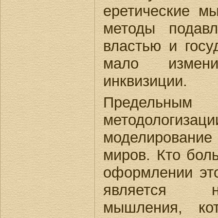
еретические м
методы подав
властью и госу
мало измен
инквизиции.
Предельн
методологи
моделирование
миров. Кто бол
оформлении это
является н
мышления, ко