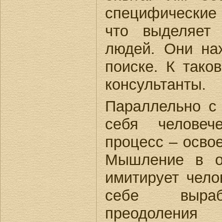
специфические
что выделяет
людей. Они на
поиске. К тако
консультанты.
Параллельно с
себя человеч
процесс – осво
Мышление в о
имитирует чело
себе выраб
преодолени