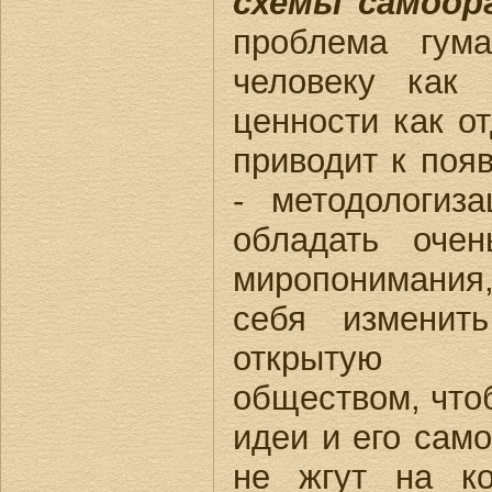
схемы самоор
проблема гум
человеку как
ценности как о
приводит к поя
- методологиз
обладать оче
миропонимани
себя изменит
открытую 
обществом, чтоб
идеи и его само
не жгут на к