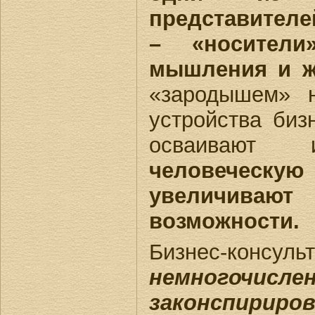
представителе
– «носители
мышления и ж
«зародышем» 
устройства биз
осваивают 
человечес
увеличиваю
возможности.
Бизнес-консул
немногочисле
законспириро