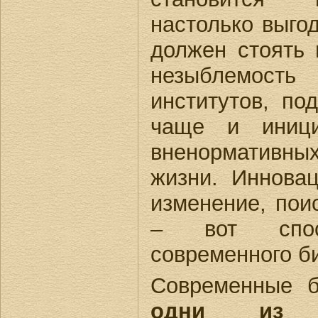
настолько выгод
должен стоять 
незыблемост
институтов, по
чаще и иници
вненормативных
жизни. Инновац
изменение, пои
– вот спос
современного би
Современные б
одни из не