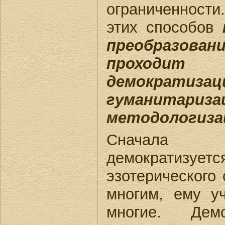
ограниченности
этих способов
преобразова
проходит
демократизац
гуманитариза
методологиза
Сначала н
демократиз
эзотерического
многим, ему уч
многие. Демо