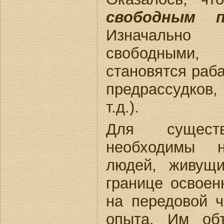
свободным п
Изначально
свободными
становятся раба
предрассудков,
т.д.).
Для сущест
необходимы 
людей, живущ
границе освоенн
на передовой ч
опыта. Им об