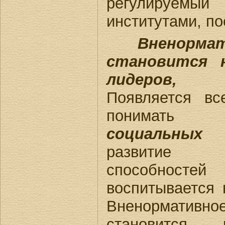
регулируем
институтами, п
Вненормати
становится 
лидеров,
Появляется в
понимат
социальных
развитие и
способнос
воспитывается
Вненормати
становится 