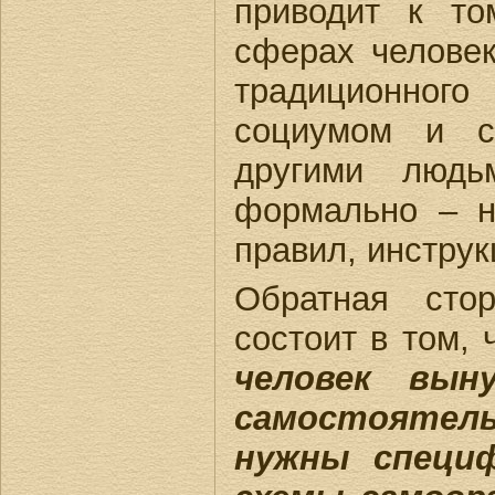
приводит к то
сферах человек
традиционно
социумом и с
другими людь
формально – н
правил, инструкц
Обратная сто
состоит в том,
человек вын
самостоятель
нужны специф