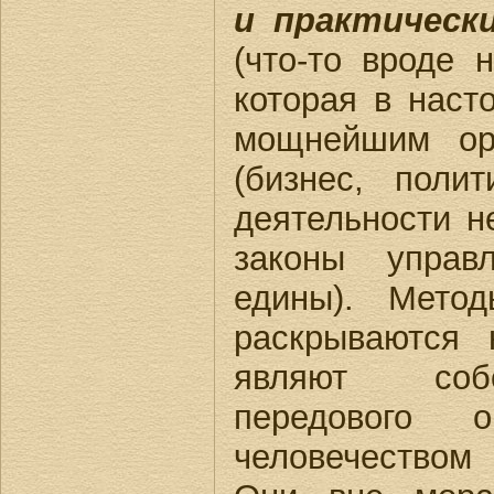
и практическ
(что-то вроде 
которая в наст
мощнейшим ор
(бизнес, поли
деятельности н
законы управ
едины). Мето
раскрываются 
являют соб
передового о
человечество