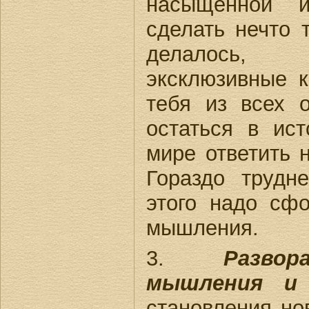
насыщенной и
сделать нечто т
делалось, 
эксклюзивные 
тебя из всех 
остаться в ис
мире ответить н
Гораздо трудн
этого надо сф
мышления.
3.
Разво
мышления и 
становления но