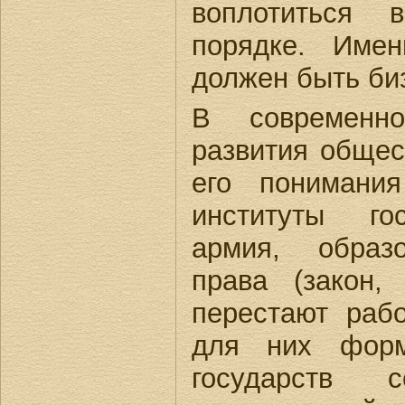
воплотиться 
порядке. Име
должен быть би
В современ
развития общес
его понимани
институты го
армия, образ
права (закон,
перестают раб
для них форм
государств 