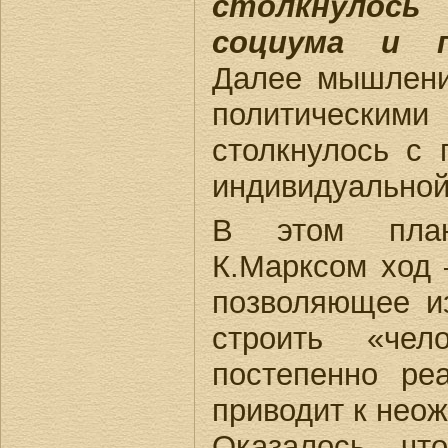
столкнулось
социума и п
Далее мышлени
политичес
столкнулось с 
индивидуальной
В этом пла
К.Марксом ход 
позволяющее и
строить «чел
постепенно ре
приводит к нео
Оказалось, ч