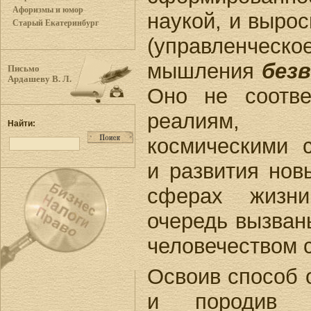
Афоризмы и юмор
наукой, и вырос
Старый Екатеринбург
(управленческо
мышления
без
Письмо
Ардашеву В. Л.
Оно не соотве
реалиям, 
Найти:
космическими 
и развития нов
сферах жизн
очередь вызван
человечеством 
Освоив способ 
и породив и