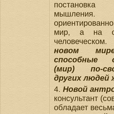
постановка
мышлени
ориентированн
мир, а на о
человеческо
новом мир
способные 
(мир) по-св
других людей 
4.
Новой антр
консультант (со
обладает весьм