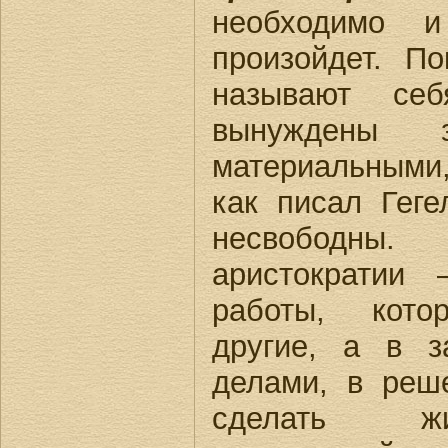
необходимо 
произойдет. П
называют себ
вынуждены з
материальными
как писал Геге
несвободны
аристократии
работы, кото
другие, а в з
делами, в реш
сделать жи