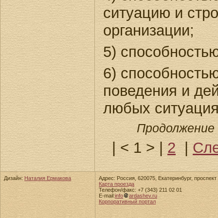
ситуацию и стр
организации;
5) способность
6) способность
поведения и дей
любых ситуация
Продолжение 
|
< 1 >
|
2
|
Сле
Дизайн:
Наталия Ермакова
Адрес: Россия, 620075, Екатеринбург, проспект 
Карта проезда
Телефон/факс: +7 (343) 211 02 01
E-mail:
info
ardashev.ru
Корпоративный портал