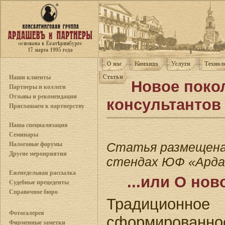
Наши клиенты
Новое поко
Партнеры и коллеги
Отзывы и рекомендации
консультантов
Приглашаем к партнерству
Наша специализация
Семинары
Статья размещена
Налоговые форумы
Другие мероприятия
стендах ЮФ «Арда
Еженедельная рассылка
...или О но
Судебные прецеденты
Справочное бюро
Традицион
Фотогалерея
сформирован
Фирменные заметки