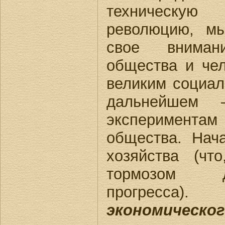
техническую 
революцию, м
свое вниман
общества и чел
великим социа
дальнейшем 
эксперимента
общества. Нач
хозяйства (чт
тормозом д
прогресс
экономичес