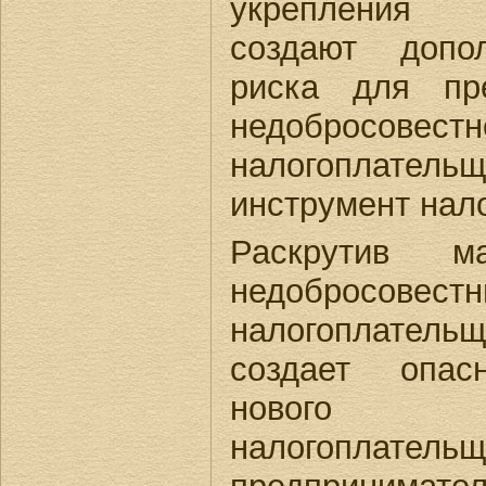
укрепления 
создают допо
риска для пр
недобросовестн
налогоплат
инструмент нал
Раскрутив 
недобросовест
налогоплатель
создает опас
нового п
налогоплательщ