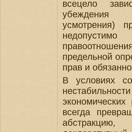
всецело зави
убеждения 
усмотрения) п
недопусти
правоотнош
предельной опр
прав и обязанно
В условиях со
нестабильнос
экономических
всегда превра
абстракци