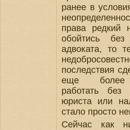
ранее в услови
неопределенно
права редкий 
обойтись без
адвоката, то т
недобросове
последствия сд
еще более 
работать без 
юриста или нал
стало просто н
Сейчас как н