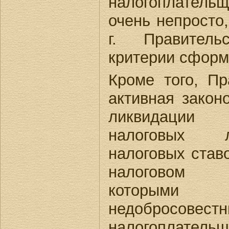
налогоплател
очень непросто,
г. Правител
критерии сформ
Кроме того, Пр
активная закон
ликвидации
налоговых л
налоговых став
налоговом з
которым
недобросовест
налогоплательщ