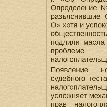
Определение № 
разъяснившие
О» хотя и успо
общественнос
подлили масла 
проблеме не
налогоплательщ
Появление но
судебного тест
налогоплател
усложняет меха
прав налогоп