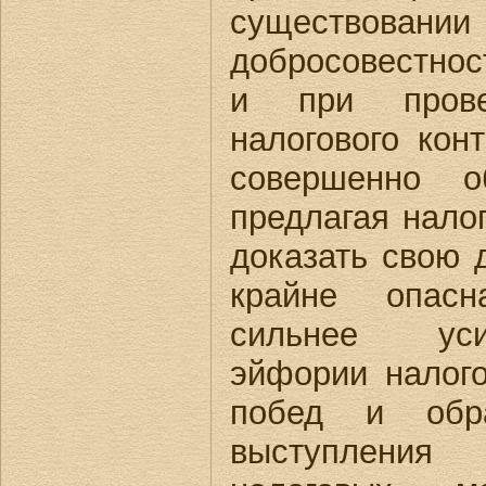
существов
добросовестнос
и при прове
налогового кон
совершенно о
предлагая нало
доказать свою 
крайне опас
сильнее уси
эйфории налого
побед и образ
выступления