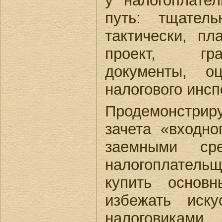
у налогоплате
путь: тщатель
тактически, пл
проект, гр
документы, о
налогового инсп
Продемонстрир
зачета «входно
заемными сре
налогоплательщ
купить основ
избежать иск
налоговиками,