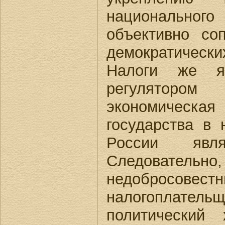
национальног
объективно соп
демократичес
Налоги же я
регуляторо
экономичес
государства в
России явля
Следовате
недобросовест
налогоплат
политический