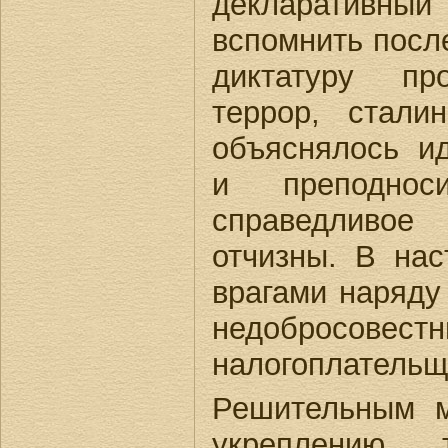
декларативный 
вспомнить посл
диктатуру пр
террор, стали
объяснялось ид
и преподнос
справедливое
отчизны. В на
врагами наряду
недобросовест
налогоплательщ
Решительным м
укреплению т