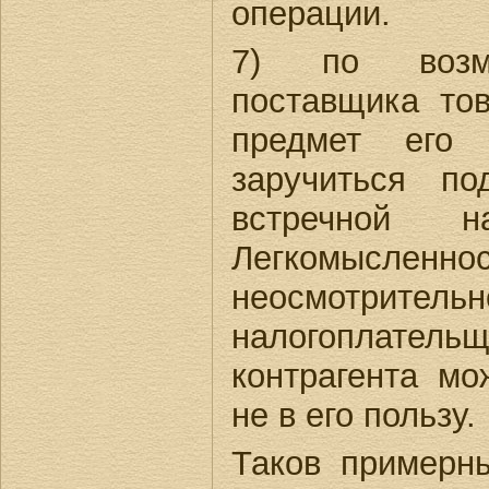
операции.
7) по возмо
поставщика тов
предмет его 
заручиться п
встречной на
Легкомы
неосмотрительн
налогоплат
контрагента мо
не в его пользу.
Таков примерн