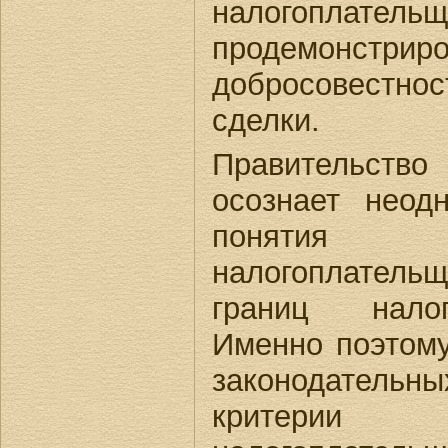
налогоплательщ
продемонс
добросовестн
сделки.
Правительс
осознает неодн
понятия «не
налогоплател
границ налог
Именно поэтому
законодательны
критерии д