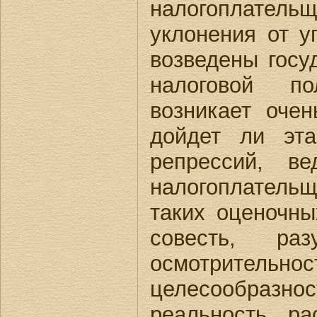
налогоплат
уклонения от уп
возведены госу
налоговой п
возникает оче
дойдет ли эт
репрессий, в
налогоплател
таких оценочны
совесть, раз
осмотрительн
целесообразно
реальность ра