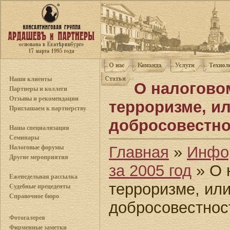
Наши клиенты
О налогово
Партнеры и коллеги
Отзывы и рекомендации
терроризме, ил
Приглашаем к партнерству
добросовестно
Наша специализация
Семинары
Главная
»
Инфо
Налоговые форумы
Другие мероприятия
за 2005 год
» О 
Еженедельная рассылка
терроризме, или
Судебные прецеденты
Справочное бюро
добросовестнос
Фотогалерея
Фирменные заметки