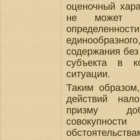
оценочный хара
не может и
определенн
единообразног
содержания без
субъекта в к
ситуации.
Таким образом,
действий нало
призму доб
совокупност
обстоятельств