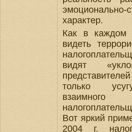
эмоционально-с
характер.
Как в каждом
видеть террор
налогоплательщ
видят «укло
представителе
только усуг
взаимно
налогоплатель
Вот яркий приме
2004 г. нало