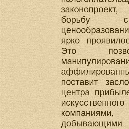
законопроект
борьбу с
ценообразова
ярко проявил
Это позво
манипулиро
аффилирова
поставит засл
центра прибы
искусственн
компаниями,
добываю