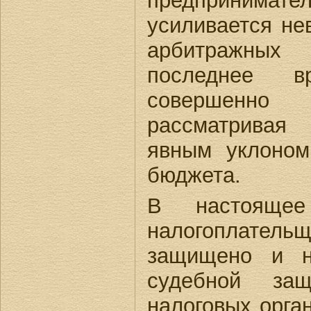
предприним
усиливается не
арбитражных
последнее 
совершенно
рассматривая
явным уклоном
бюджета.
В настояще
налогоплательщ
защищено и н
судебной за
налоговых орган