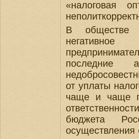
«налоговая оп
неполиткоррект
В обществе 
негативно
предпринимат
последние а
недобросовест
от уплаты налог
чаще и чаще г
ответственнос
бюджета Росс
осуществления 