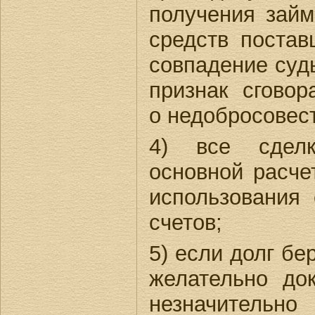
получения зай
средств постав
совпадение судь
признак сговор
о недобросовес
4) все сделк
основной расче
использования
счетов;
5) если долг бе
желательно док
незначитель