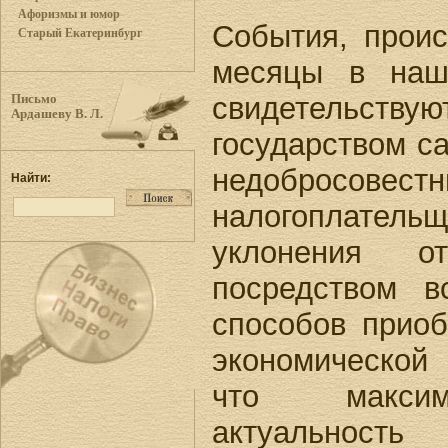
Афоризмы и юмор
События, прои
Старый Екатеринбург
месяцы в наш
свидетельств
Письмо
Ардашеву В. Л.
государством с
недобросовест
Найти:
налогоплате
уклонения о
посредством 
способов приоб
экономической 
что максим
актуальнос