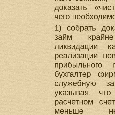
доказать «чис
чего необходимо
1) собрать док
займ крайн
ликвидации к
реализации нов
прибыльного 
бухгалтер фи
служебную за
указывая, что
расчетном сч
меньше не