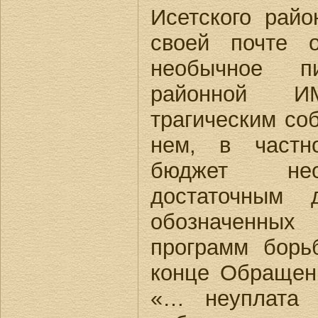
Исетского райо
своей почте 
необычное пи
районной И
трагическим соб
нем, в частно
бюджет нео
достаточным 
обозначенны
программ борь
конце Обращени
«… неуплата 