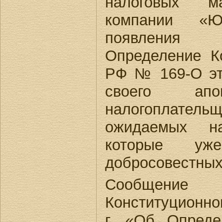
налоговых м
компании «
появления
Определение К
РФ № 169-О эт
своего ап
налогоплатель
ожидаемых на
которые уж
добросовестных
Сообщение
Конституционног
г. «Об Опред