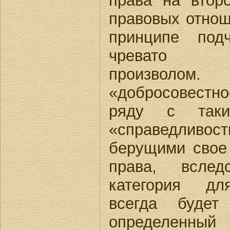
права на втор
правовых отнош
принципе под
чревато ад
произвол
«добросовестн
ряду с таки
«справедливос
берущими свое
права, вслед
категория дл
всегда будет
определенны