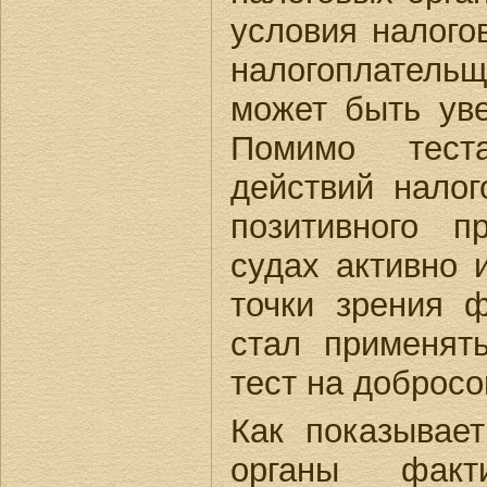
условия налогов
налогоплател
может быть уве
Помимо тест
действий нало
позитивного 
судах активно 
точки зрения 
стал применят
тест на добросо
Как показывает
органы фак