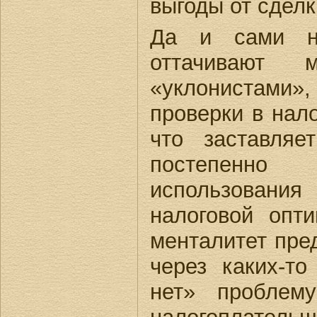
выгоды от сделк
Да и сами на
оттачивают
«уклонистами»,
проверки в нал
что заставляе
постепенно
использовани
налоговой опт
менталитет пре
через каких-то
нет» проблему