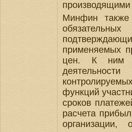
производящими 
Минфин также 
обязательн
подтверждающ
применяемых п
цен. К ним о
деятельнос
контролируем
функций участни
сроков платеже
расчета прибыл
организации, 