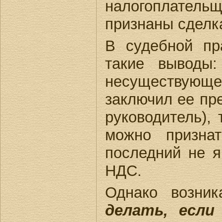
налогоплател
признаны сделка
В судебной пр
такие выводы:
несуществую
заключил ее пр
руководитель),
можно призна
последний не я
НДС.
Однако возни
делать, есл