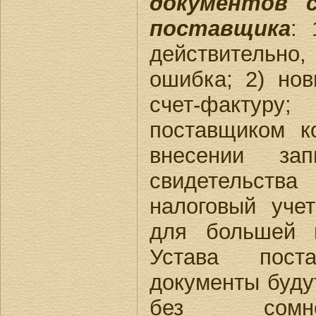
документов 
поставщика
: 
действитель
ошибка; 2) но
счет-фактур
поставщиком к
внесении з
свидетельст
налоговый уче
для большей 
Устава пост
документы буду
без сомне