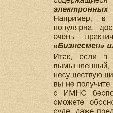
содержащие
электронны
Например, в 
популярна, дос
очень практи
«Бизнесмен» и
Итак, если в 
вымышленны
несуществующи
вы не получите
с ИМНС беспо
сможете обосн
суде, даже пре