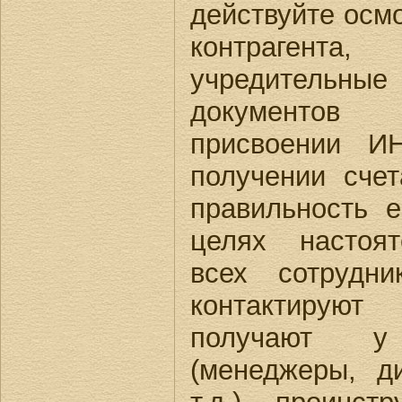
действуйте осм
контрагента
учредительны
документов 
присвоении 
получении счет
правильность е
целях настоят
всех сотрудн
контактирую
получают у
(менеджеры, ди