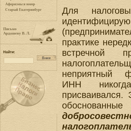
Афоризмы и юмор
Для налогов
Старый Екатеринбург
идентифицирую
(предпринимате
Письмо
Ардашеву В. Л.
практике нередк
встречной пр
Найти:
налогоплательщ
неприятный ф
ИНН никог
присваивался.
обоснован
добросовестн
налогоплател