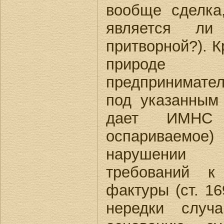
вообще сделка
является л
притворной?). К
природ
предпринимате
под указанным
дает ИМНС
оспариваемо
нарушении н
требований к
фактуры (ст. 1
нередки случ