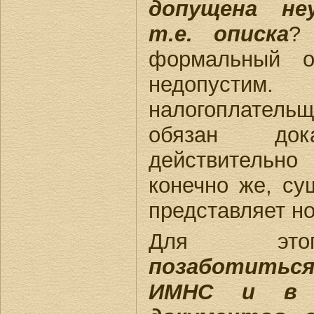
допущена не
т.е. описка
?
формальный 
недопус
налогоплател
обязан до
действительно
конечно же, су
представляет но
Для э
позаботиться
ИМНС и в 