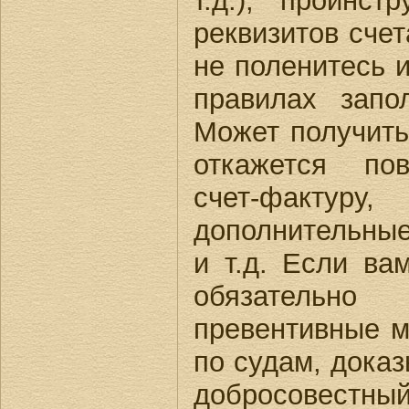
т.д.), проинст
реквизитов счет
не поленитесь и
правилах запол
Может получить
откажется по
счет-факту
дополнительные
и т.д. Если ва
обязательно
превентивные м
по судам, доказ
добросовестны