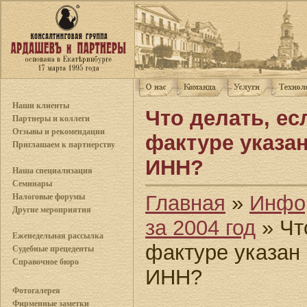
Наши клиенты
Что делать, ес
Партнеры и коллеги
Отзывы и рекомендации
фактуре указа
Приглашаем к партнерству
ИНН?
Наша специализация
Семинары
Главная
»
Инфо
Налоговые форумы
Другие мероприятия
за 2004 год
» Что
Еженедельная рассылка
фактуре указан
Судебные прецеденты
Справочное бюро
ИНН?
Фотогалерея
Фирменные заметки