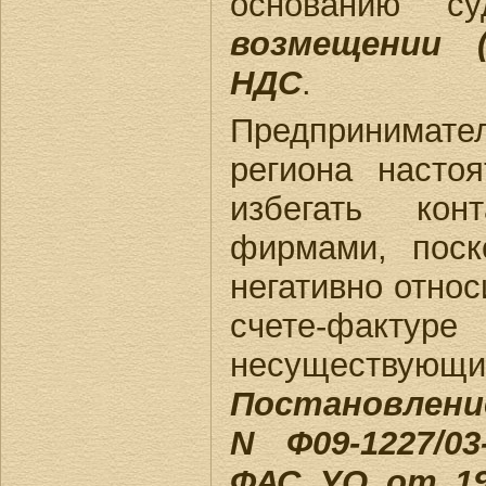
основанию 
возмещении (
НДС
.
Предпринимат
региона настоя
избегать ко
фирмами, пос
негативно относ
счете-фа
несуществ
Постановление
N Ф09-1227/0
ФАС УО от 19.