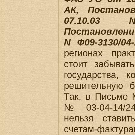
АК, Постано
07.10.03 N
Постановление
N Ф09-3130/04
регионах прак
стоит забыват
государства, к
решительную б
Так, в Письме 
№ 03-04-14/24
нельзя стави
счетам-факт