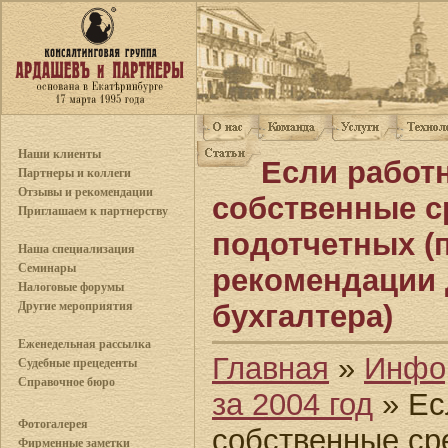
Наши клиенты
Если работ
Партнеры и коллеги
Отзывы и рекомендации
собственные с
Приглашаем к партнерству
подотчетных (
Наша специализация
Семинары
рекомендации 
Налоговые форумы
Другие мероприятия
бухгалтера)
Еженедельная рассылка
Главная
»
Инфо
Судебные прецеденты
Справочное бюро
за 2004 год
» Ес
Фотогалерея
собственные ср
Фирменные заметки