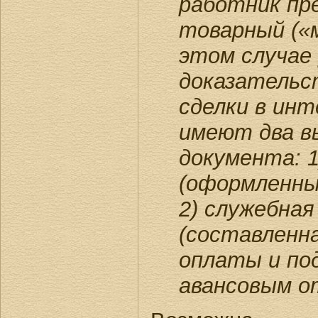
работник пр
товарный («м
этом случае
доказательс
сделки в инт
имеют два 
документа: 1
(оформленны
2) служебная
(составленн
оплаты и по
авансовым о