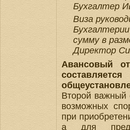
Бухгалтер И
Виза руковод
Бухгалтерии
сумму в разм
Директор Си
Авансовый от
составляется
общеустано
Второй важный 
возможных спо
при приобретени
а для пре