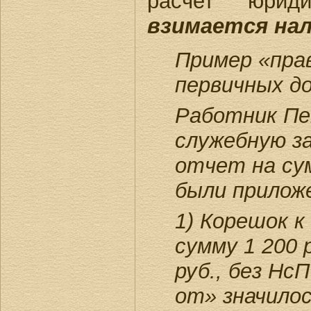
расчет юри
взимается нал
Пример «пра
первичных д
Работник Пе
служебную за
отчет на сум
были прилож
1) Корешок к
сумму 1 200 
руб., без Нс
от» значило