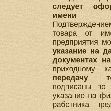
следует офо
имени п
Подтвержден
товара от им
предприятия м
указание на д
документах на
приходному к
передачу т
подписаны по 
указание на фи
работника пред