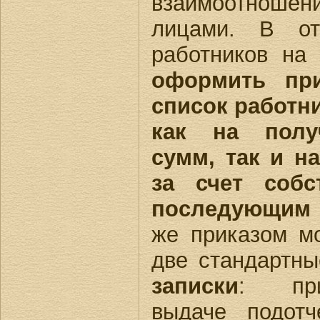
взаимоотнош
лицами. В от
работников на
оформить при
список работн
как на полу
сумм, так и н
за счет собс
последующим
же приказом м
две стандартн
записки
: при
выдаче подот