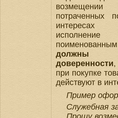
возмещени
потраченных 
интересах 
исполнени
поименованн
должны 
доверенности
,
при покупке тов
действуют в инт
Пример офор
Служебная з
Прошу возме