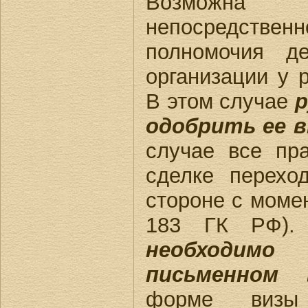
Возможна с
непосредстве
полномочия д
организации у р
В этом случае
р
одобрить ее 
случае все пр
сделке перехо
стороне с момен
183 ГК РФ)
необходи
письменном 
форме визы