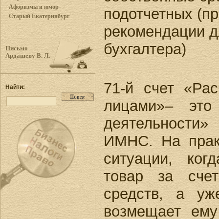
Афоризмы и юмор
подотчетных (п
Старый Екатеринбург
рекомендации д
бухгалтера)
Письмо
Ардашеву В. Л.
71-й счет «Ра
Найти:
лицами»– это
деятельности
ИМНС. На прак
ситуации, ког
товар за сче
средств, а уж
возмещает ему