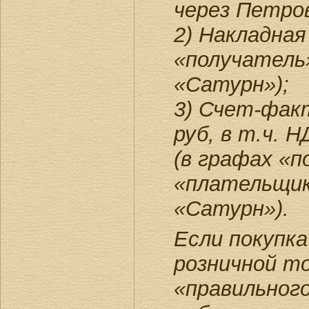
через Петров
2) Накладная
«получатель
«Сатурн»);
3) Счет-факт
руб, в т.ч. Н
(в графах «п
«плательщик
«Сатурн»).
Если покупка
розничной т
«правильног