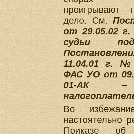
проигрывают 
дело. См.
Пос
от 29.05.02 г.
судьи под
Постановл
11.04.01 г. №
ФАС УО от 09.
01-АК 
налогоплател
Во избежан
настоятельно р
Приказе об 