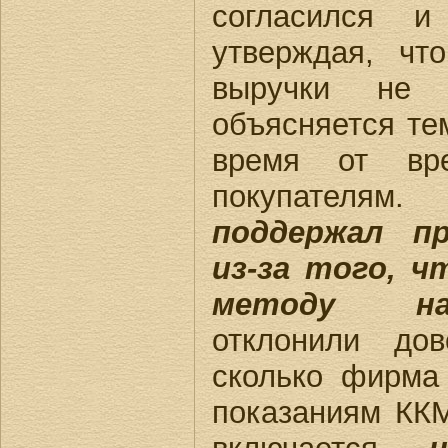
согласился и
утверждая, чт
выручки не
объясняется тем
время от вре
покупателя
поддержал п
из-за того, ч
методу н
отклонили д
сколько фирма
показаниям ККМ