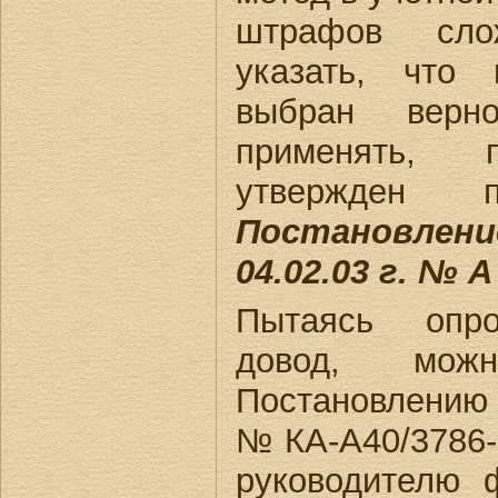
штрафов сло
указать, что 
выбран верн
применять,
утвержден п
Постановл
04.02.03 г. № А
Пытаясь опро
довод, мож
Постановлению 
№ КА-А40/3786-0
руководителю 