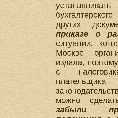
устанавлив
бухгалтерского
других доку
приказе о ра
ситуации, кот
Москве, орган
издала, поэтому
с налоговик
плательщи
законодательс
можно сдела
забыли пр