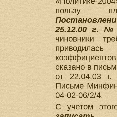
«Политике-2004»
пользу пл
Постановле
25.12.00 г. №
чиновники тр
приводил
коэффициенто
сказано в пись
от 22.04.03 г
Письме Минфина
04-02-06/2/4.
С учетом это
записат