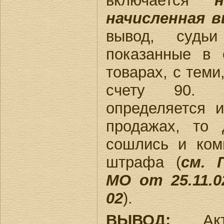
включается
начисленная в
вывод, судьи
показанные в 
товарах, с теми
счету 90. П
определяется 
продажах, то 
сошлись и ком
штрафа (
см. 
МО от 25.11.0
02
).
ВЫВОД:
Ак