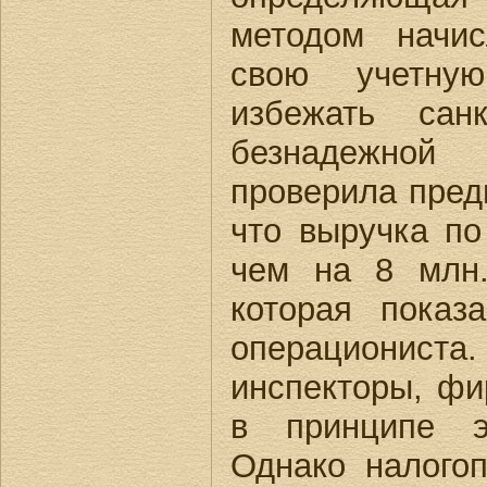
методом начис
свою учетную
избежать сан
безнадежно
проверила пред
что выручка п
чем на 8 млн.
которая показ
операциониста
инспекторы, фи
в принципе э
Однако налого