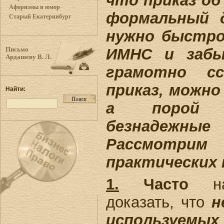
что приказ об
Афоризмы и юмор
формальный 
Старый Екатеринбург
нужно быстро
ИМНС и забы
Письмо
Ардашеву В. Л.
грамотно с
приказ, можно
Найти:
а порой 
безнадежны
Рассмотр
практических 
1.
Часто
нал
доказать, что
н
использу