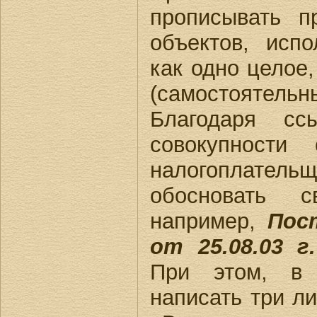
прописывать п
объектов, исп
как одно целое,
(самостояте
Благодаря с
совокупности
налогоплател
обосновать с
например,
Пос
от 25.08.03 г
При этом, в 
написать три л