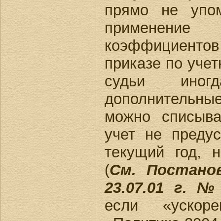
прямо не упом
применен
коэффициентов
приказе по учет
судьи иног
дополнительны
можно списыва
учет не преду
текущий год, 
(
См. Постано
23.07.01 г. №
если «ускор