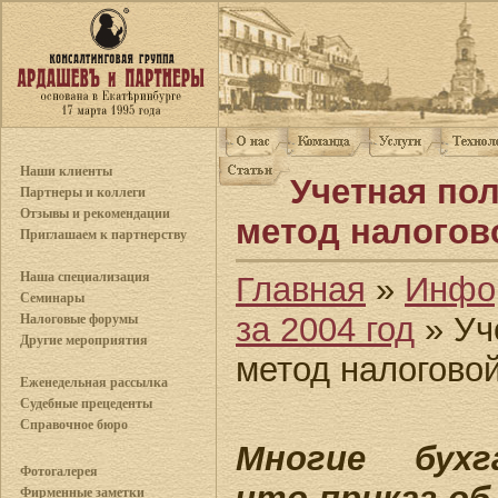
Наши клиенты
Учетная пол
Партнеры и коллеги
Отзывы и рекомендации
метод налогов
Приглашаем к партнерству
Наша специализация
Главная
»
Инфо
Семинары
за 2004 год
» Уч
Налоговые форумы
Другие мероприятия
метод налогово
Еженедельная рассылка
Судебные прецеденты
Справочное бюро
Многие бух
Фотогалерея
Фирменные заметки