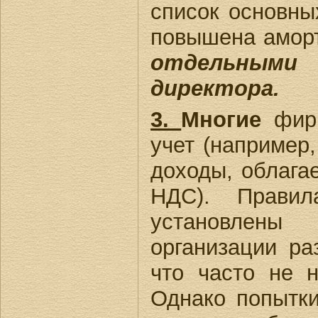
список основны
повышена аморт
отдельны
директора.
3.
Многие
фирм
учет (например,
доходы, облага
НДС). Правил
установлен
организации ра
что часто не н
Однако попытки