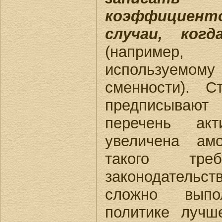
коэффициен
случаи, ког
(например, 
используемо
сменности). С
предписываю
перечень ак
увеличена амо
такого тр
законодательст
сложно выпо
политике лучш