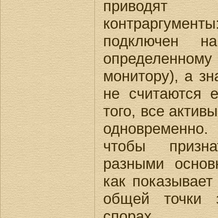
приводят
контраргумент
подключен на
определенно
монитору), а зн
не считаются 
того, все актив
одновременно.
чтобы призн
разными основ
как показывает 
общей точки 
спорах нал