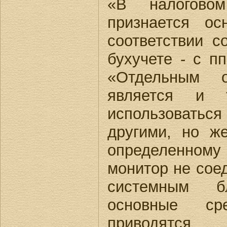
«В налогово
признается ос
соответствии с
бухучете - с пп
«Отдельным о
является и 
использоваться
другими, но ж
определенному
монитор не сое
системным б
основные сре
приводятся 