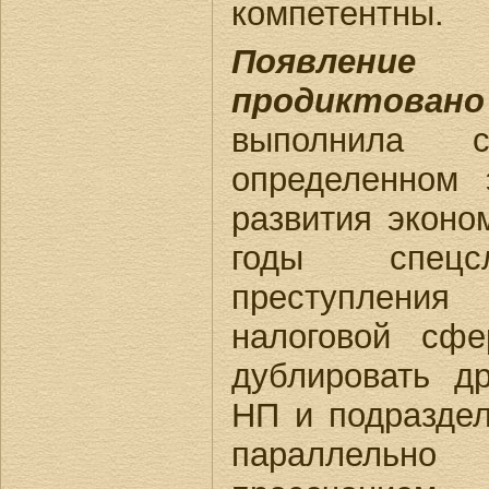
компетентны.
Появлени
продиктовано
выполнила 
определенном 
развития эконо
годы спецс
преступления
налоговой сфе
дублировать др
НП и подразд
параллель