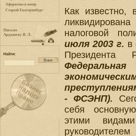
Афоризмы и юмор
Как известно,
Старый Екатеринбург
ликвидирована
налоговой по
Письмо
Ардашеву В. Л.
июля 2003 г.
в 
Президента
Найти:
Федераль
экономичес
преступления
- ФСЭНП).
Сего
себя основну
этими видами
руководител