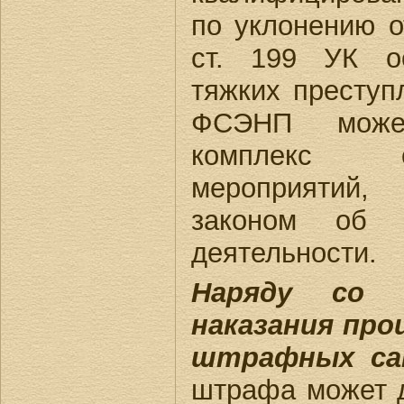
по уклонению о
ст. 199 УК о
тяжких преступ
ФСЭНП може
комплекс опе
мероприятий
законом об о
деятельности.
Наряду со 
наказания пр
штрафных са
штрафа может д