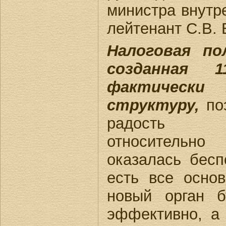
министра внутр
лейтенант С.В. 
Налоговая по
созданная 
фактически
структуру,
поэ
радость пр
относитель
оказалась бесп
есть все основ
новый орган б
эффективно, а 