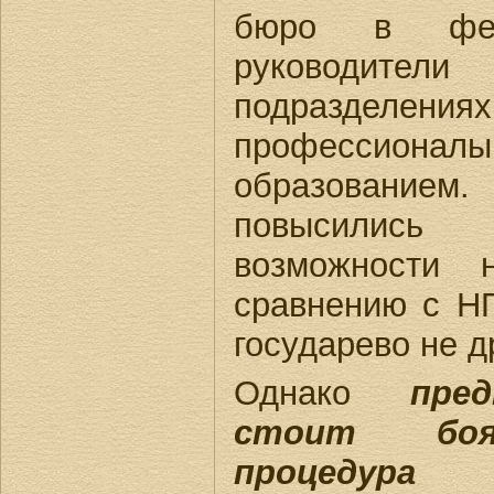
бюро в феде
руководител
подразделения
профессио
образовани
повысились
возможности 
сравнению с НП
государево не д
Однако
пре
стоит боят
процедура