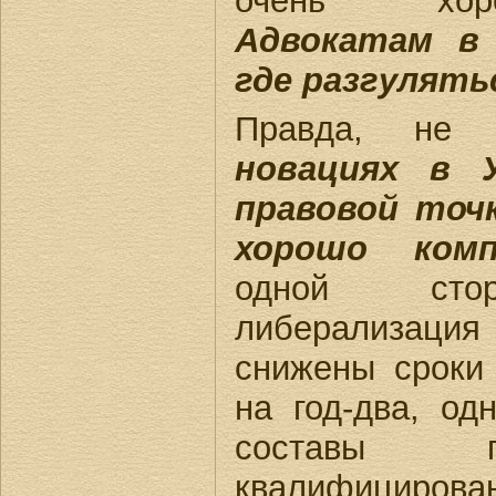
очень хоро
Адвокатам в 
где разгулят
Правда, не
новациях в 
правовой точ
хорошо комп
одной стор
либерализация
снижены сроки
на год-два, од
составы п
квалифицирова