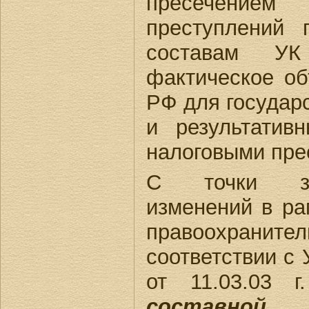
пресечение
преступлений
составам У
фактическое о
РФ для государ
и результати
налоговыми пре
С точки зр
изменений в р
правоохранит
соответствии с
от 11.03.03 
составно