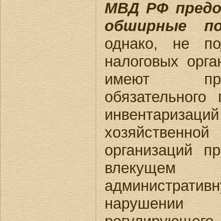
МВД РФ предо
обширные по
однако, не п
налоговых орга
имеют пра
обязательного 
инвентаризаций
хозяйствен
организаций п
влекущем 
административ
нарушении з