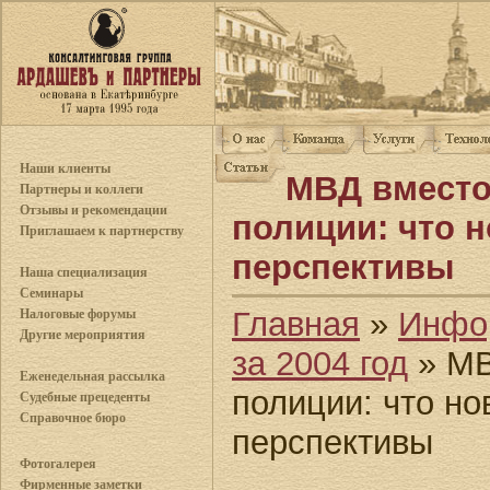
Наши клиенты
МВД вместо
Партнеры и коллеги
Отзывы и рекомендации
полиции: что н
Приглашаем к партнерству
перспективы
Наша специализация
Семинары
Главная
»
Инфо
Налоговые форумы
Другие мероприятия
за 2004 год
» МВ
Еженедельная рассылка
полиции: что но
Судебные прецеденты
Справочное бюро
перспективы
Фотогалерея
Фирменные заметки