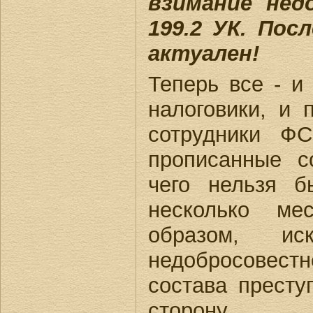
взимание нед
199.2 УК. Пос
актуален!
Теперь все - и
налоговики, и 
сотрудники Ф
прописанные с
чего нельзя б
несколько ме
образом, ис
недобросове
состава престу
сторону.