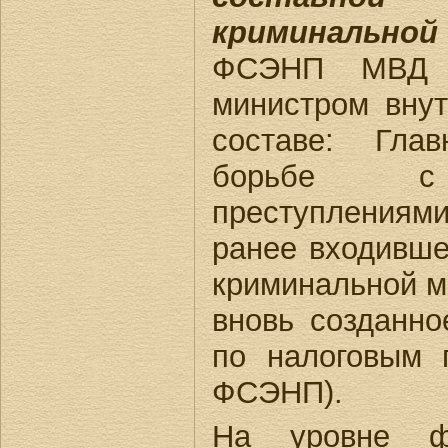
криминальной
ФСЭНП МВД Р
министром вну
составе: Гла
борьбе с 
преступления
ранее входивше
криминальной м
вновь созданно
по налоговым 
ФСЭНП).
На уровне фе