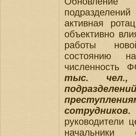
Обновлени
подразделени
активная рота
объективно вли
работы нов
состоянию н
численность 
тыс. чел.
подразделе
преступле
сотрудников.
руководители ц
начальники о