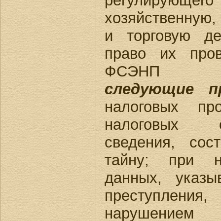
регулирующ
хозяйственную,
и торговую де
право их пров
ФСЭ
следующие пр
налоговых пр
налоговых о
сведения, сос
тайну; при н
данных, указ
преступлен
нарушением з