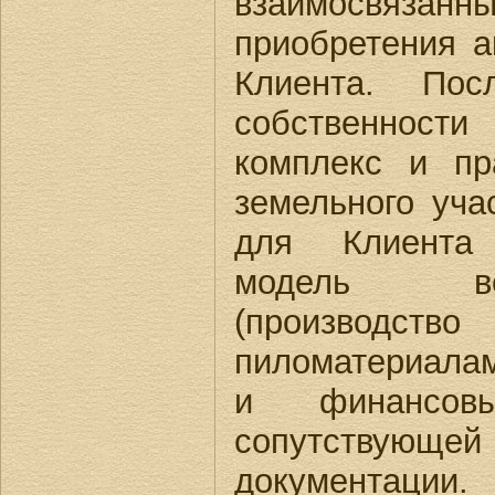
взаимосвязан
приобретения а
Клиента. Пос
собственност
комплекс и пр
земельного уча
для Клиента
модель ве
(производс
пиломатериалам
и финансов
сопутствую
документации.