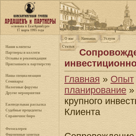
Наши клиенты
Сопровожде
Партнеры и коллеги
Отзывы и рекомендации
инвестиционно
Приглашаем к партнерству
Наша специализация
Главная
»
Опыт
Семинары
планирование
»
Налоговые форумы
Другие мероприятия
крупного инвест
Еженедельная рассылка
Клиента
Судебные прецеденты
Справочное бюро
Фотогалерея
Фирменные заметки