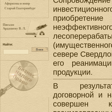
Сопровожд
Афоризмы и юмор
инвестиционно
Старый Екатеринбург
приобретен
неэффективног
Письмо
Ардашеву В. Л.
лесоперерабат
(имущественн
Найти:
севере Свердло
его реанимац
продукции.
В результа
договорной и 
совершен к