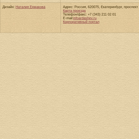
Дизайн:
Наталия Ермакова
Адрес: Россия, 620075, Екатеринбург, проспект 
Карта проезда
Телефон/факс: +7 (343) 211 02 01
E-mail:
info
ardashev.ru
Корпоративный портал