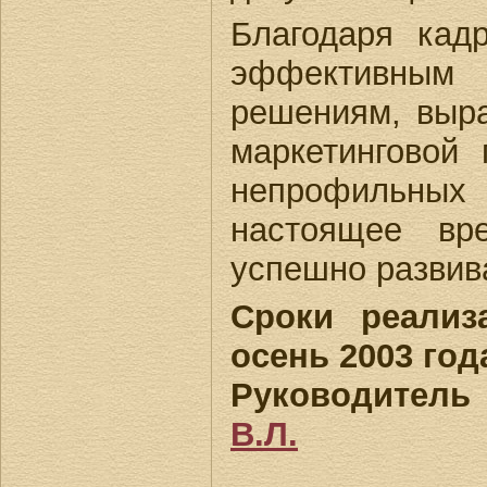
Благодаря кад
эффективны
решениям, выр
маркетинговой 
непрофильн
настоящее вр
успешно развив
Сроки реализ
осень 2003 год
Руководител
В.Л.