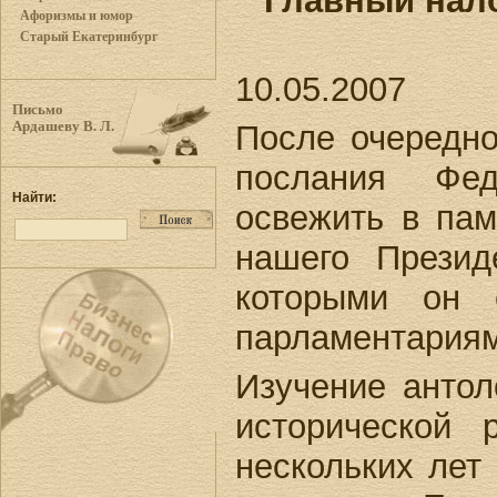
Главный нал
Афоризмы и юмор
Старый Екатеринбург
10.05.2007
Письмо
После очередног
Ардашеву В. Л.
послания Фе
Найти:
освежить в па
нашего Презид
которыми он 
парламентариям
Изучение антол
исторической 
нескольких лет