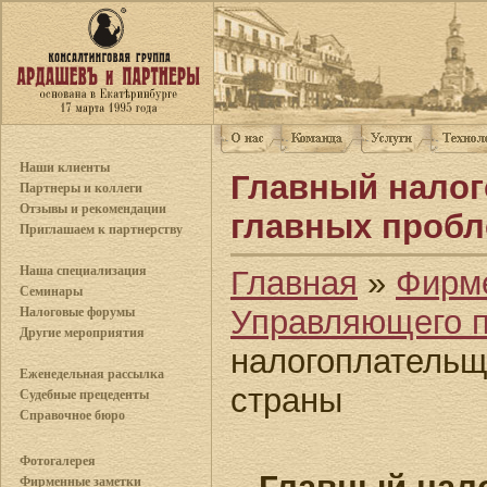
Наши клиенты
Главный налог
Партнеры и коллеги
Отзывы и рекомендации
главных пробл
Приглашаем к партнерству
Наша специализация
Главная
»
Фирм
Семинары
Управляющего 
Налоговые форумы
Другие мероприятия
налогоплательщ
Еженедельная рассылка
страны
Судебные прецеденты
Справочное бюро
Фотогалерея
Фирменные заметки