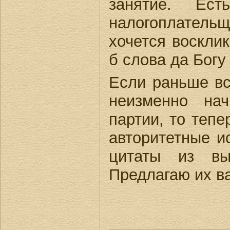
занятие. Ес
налогоплательщ
хочется восклик
б слова да Богу
Если раньше вс
неизменно нач
партии, то тепе
авторитетные и
цитаты из выс
Предлагаю их в