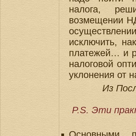
налога, реш
возмещении НД
осуществлени
исключить, на
платежей… и р
налоговой опт
уклонения от н
Из Пос
P.S. Эти прак
Основными п