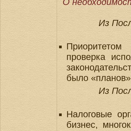
О необходимос
Из Пос
Приоритетом
проверка испо
законодательст
было «планов»
Из Пос
Налоговые орг
бизнес, много