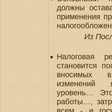
должны остава
применения пр
налогообложен
Из Пос
Налоговая р
становится п
вносимых в 
изменений 
уровень… Это
работы…, затр
всем - и гос