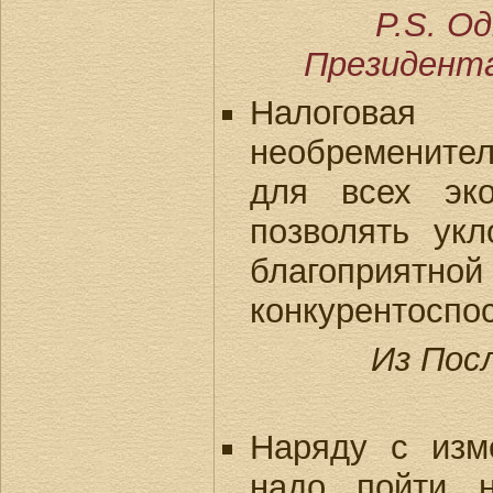
P.S.
Од
Президента
Налогова
необремените
для всех эко
позволять укл
благоприят
конкурентоспо
Из Пос
Наряду с изм
надо пойти 