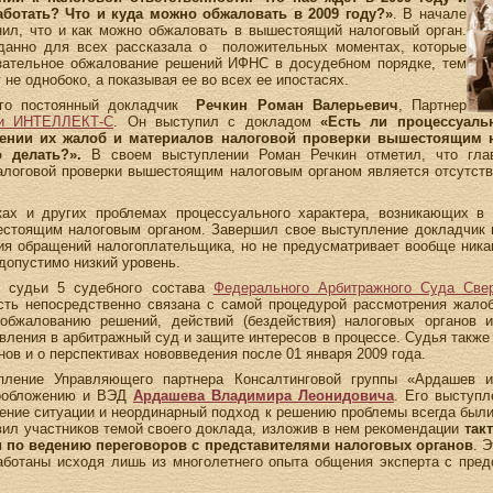
аботать? Что и куда можно обжаловать в 2009 году?»
. В начале
ил, что и как можно обжаловать в вышестоящий налоговый орган.
данно для всех рассказала о положительных моментах, которые
зательное обжалование решений ИФНС в досудебном порядке, тем
не однобоко, а показывая ее во всех ее ипостасях.
его постоянный докладчик
Речкин Роман Валерьевич
, Партнер
ти ИНТЕЛЛЕКТ-С
. Он выступил с докладом
«Есть ли процессуаль
рении их жалоб и материалов налоговой проверки вышестоящим
 делать?».
В своем выступлении Роман Речкин отметил, что глав
логовой проверки вышестоящим налоговым органом является отсутстви
ках и других проблемах процессуального характера, возникающих 
естоящим налоговым органом. Завершил свое выступление докладчик в
я обращений налогоплательщика, но не предусматривает вообще никак
едопустимо низкий уровень.
е судьи 5 судебного состава
Федерального Арбитражного Суда Све
ость непосредственно связана с самой процедурой рассмотрения жало
обжалованию решений, действий (бездействия) налоговых органов 
вления в арбитражный суд и защите интересов в процессе. Судья также
ов и о перспективах нововведения после 01 января 2009 года.
ление Управляющего партнера Консалтинговой группы «Ардашев и п
гообложению и ВЭД
Ардашева Владимира Леонидовича
. Его выступ
дение ситуации и неординарный подход к решению проблемы всегда были
вил участников темой своего доклада, изложив в нем рекомендации
так
 по ведению переговоров с представителями налоговых органов
. 
аботаны исходя лишь из многолетнего опыта общения эксперта с пре