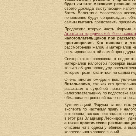
будет ли этот механизм реально р
своего доклада выступающий напомн
Затем Валентина Новоселова неожи
непременно будут сопровождать обя
самым пытаясь представить проблему 
Продолжил вторую часть Форума 
Агентства юридической безопаснос
налогоплательщиков при рассмот
противоречия. Кто виноват и что
рассмотрению жалоб и материалов на
регулирования этой самой процедуры.
Спикер также рассказал о недостат
материалов налоговой проверки выш
только общую процедуру рассмотрени
которые грозят скатиться на самый н
Очень многие ожидали выступлени
Витальевича
, так как его деятельн
рассказал о судебной практике по 
налогоплательщику по подготовке зая
обжалования решений налоговых орган
Кульминацией Форума стало выступ
эксперта по частному праву и нало
интересом, так как нестандартное ви
в этот раз Владимир Леонидович уди
а также
практические рекомендации
описаны ни в одном учебнике, а выр
колоссального запаса знаний.