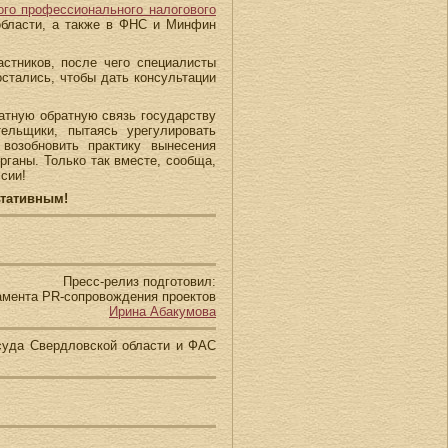
ого профессионального налогового
 области, а также в ФНС и Минфин
стников, после чего специалисты
стались, чтобы дать консультации
атную обратную связь государству
ельщики, пытаясь урегулировать
возобновить практику вынесения
ганы. Только так вместе, сообща,
сии!
ьтативным!
Пресс-релиз подготовил:
амента PR-сопровождения проектов
Ирина Абакумова
 суда Свердловской области и ФАС