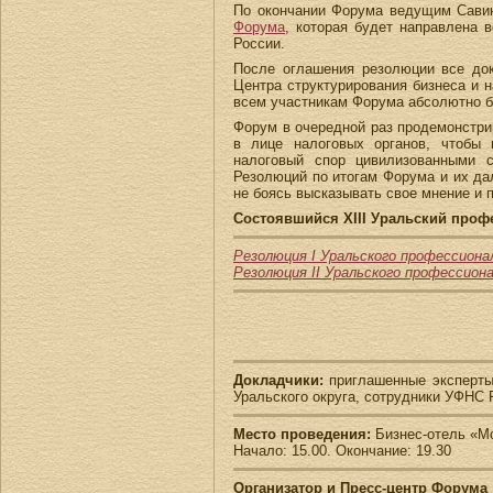
По окончании Форума ведущим Сави
Форума
, которая будет направлена 
России.
После оглашения резолюции все док
Центра структурирования бизнеса и 
всем участникам Форума абсолютно б
Форум в очередной раз продемонстри
в лице налоговых органов, чтобы 
налоговый спор цивилизованными 
Резолюций по итогам Форума и их да
не боясь высказывать свое мнение и
Состоявшийся XIII Уральский про
Резолюция I Уральского профессиона
Резолюция II Уральского профессион
Докладчики:
приглашенные эксперты
Уральского округа, сотрудники УФНС
Место проведения:
Бизнес-отель «Мо
Начало: 15.00. Окончание: 19.30
Организатор и Пресс-центр Форума