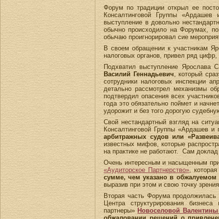
Форум по традиции открыл ее посто
Консалтинговой Группы «Ардашев 
выступление в довольно нестандартн
обычно происходило на Форумах, по
обычаю проигнорировал сие мероприят
В своем обращении к участникам Яр
налоговых органов, привел ряд цифр,
Подхватил выступление Ярослава Са
Василий Геннадьевич
, который сра
сотрудники налоговых инспекции ап
детально рассмотрел механизмы об
подтвердил опасения всех участнико
года это обязательно поймет и начне
удорожит и без того дорогую судебну
Свой нестандартный взгляд на ситу
Консалтинговой Группы «Ардашев и
арбитражных судов или «Развеив
известных мифов, которые распростра
на практике не работают. Сам доклад
Очень интересным и насыщенным пр
«Аудиторское Партнерство»
, которая
сумме, чем указано в обжалуемом
выразив при этом и свою точку зрения
Вторая часть Форума продолжилась
Центра структурирования бизнеса
партнеры»
Новоселовой Валентины
обжаловании решений о привлечен