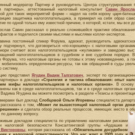
янный модератор Партнер и руководитель Центра структурирования б
и партнеры», аттестованный налоговый консультант
Савин Яросла
ой для таких мероприятий форме – надел на себя корону царя-батюшк
зицию защитника налогоплательщика, а примерил на себя образ самог
ие по одной только ему известной причине, о которой, кстати, мы все 
ослав Савин рассказал о реально сложившейся практике обжалования 
 фактов и поделился своими мыслями и мыслями коллег-экспертов.
вина постоянный спикер Форума, адвокат, руководитель адвокатско
зу подчеркнул, что договориться «по-хорошему» с налоговыми органами
риори считают всех налогоплательщиков «жуликами» и заведомо выс
ращений налогоплательщиков в судебном и вне судебном порядке. В
в Форума, что налоговые органы не готовы к этому нововведению, а го
т мобилизовать определенные ресурсы, так как обращений в суды увел
ю систему.
ацию представил
Ягудин Вадим Талгатович
, эксперт по организацион
 партнеры» в докладе
«Стратегия и тактика обжалования: опыт нал
аем мифы налогоплательщиков и налоговых органов»
. В основу
нены как в среде налогоплательщиков, так и в среде налоговых орган
 Вадима Ягудина вы можете посмотреть в разделе «Тезисы и презентаци
имерами был доклад
Слобцовой Ольги Игоревны
специалиста департ
 рассказала о том,
«Может ли вышестоящий налоговый орган донач
 решении»
и сделала обзор реальных процессов, имеющих место в общ
 по данному вопросу.
 живым докладом специалиста по управлению налоговыми рисками
 и налоговой безопасности Консалтинговой группы «Ардашев и
 Викторовны
, которая рассказала об «
Обязательном досудебном
ии к налоговой ответственности. Что нас ждет в 2009 году и