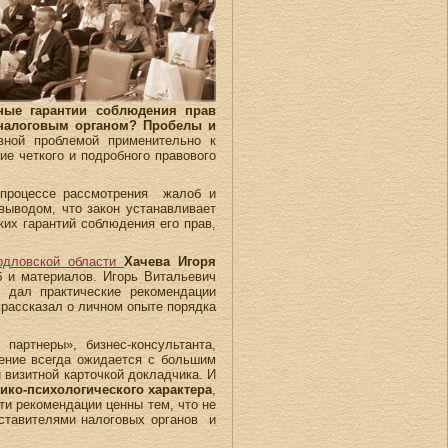
ные гарантии соблюдения прав
 налоговым органом? Пробелы и
ной проблемой применительно к
е четкого и подробного правового
в процессе рассмотрения жалоб и
ыводом, что закон устанавливает
их гарантий соблюдения его прав,
рдловской области
Хачева Игоря
б и материалов. Игорь Витальевич
и дал практические рекомендации
 рассказал о личном опыте порядка
артнеры», бизнес-консультанта,
ление всегда ожидается с большим
 визитной карточкой докладчика. И
тико-психологического характера
,
Эти рекомендации ценны тем, что не
дставителями налоговых органов и