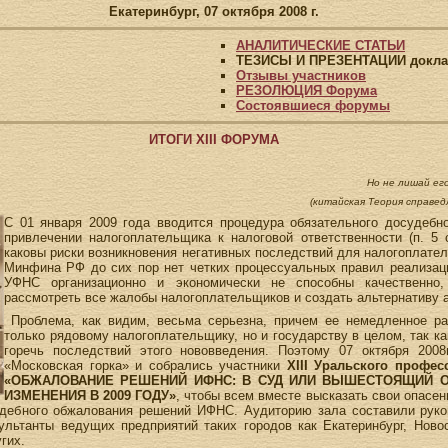
Екатеринбург, 07 октября 2008 г.
АНАЛИТИЧЕСКИЕ СТАТЬИ
ТЕЗИСЫ И ПРЕЗЕНТАЦИИ докл
Отзывы участников
РЕЗОЛЮЦИЯ Форума
Состоявшиеся форумы
ИТОГИ XIII ФОРУМА
Но не лишай ег
(китайская Теория справед
С 01 января 2009 года вводится процедура обязательного досудеб
привлечении налогоплательщика к налоговой ответственности (п. 5 
каковы риски возникновения негативных последствий для налогоплате
Минфина РФ до сих пор нет четких процессуальных правил реализац
УФНС организационно и экономически не способны качественно,
рассмотреть все жалобы налогоплательщиков и создать альтернативу 
Проблема, как видим, весьма серьезна, причем ее немедленное ра
только рядовому налогоплательщику, но и государству в целом, так к
горечь последствий этого нововведения. Поэтому 07 октября 2008г
«Московская горка» и собрались участники
XIII Уральского профе
«ОБЖАЛОВАНИЕ РЕШЕНИЙ ИФНС: В СУД ИЛИ ВЫШЕСТОЯЩИЙ ОР
ИЗМЕНЕНИЯ В 2009 ГОДУ»
, чтобы всем вместе высказать свои опасе
удебного обжалования решений ИФНС. Аудиторию зала составили руко
ультанты ведущих предприятий таких городов как Екатеринбург, Ново
гих.