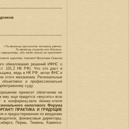
адчиков
«Ты можешь причинить человеку увечие,
Ты можешь лишить его близких,
о имущества, ибо тебе этого не простят»
ливого царства, перевод Ярослава Савина)
ного обжалования решений ИФНС о
ст. 101.2 НК РФ). Что это даст и
льщика, ведь в НК РФ, актах ФНС и
ии этого механизма. Региональные
 объективно и профессионально
арбитражному суду.
зрешение принесет облегчение не
ак ему еще придется «вкусить» всю
. в конференц-зале бизнес-отеля
ссионального налогового Форума
ГАН?! ПРАКТИКА И ГРЯДУЩИЕ
ния и предостережения по введению
водители, финансовые директоры,
сибирск, Пермь, Тюмень, Каменск-