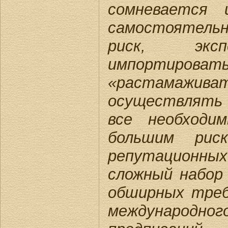
сомневается 
самостоятель
риск, экс
импортир
«растама
осуществлять
все необходи
большим риск
репутационны
сложный набор
обширных треб
международног