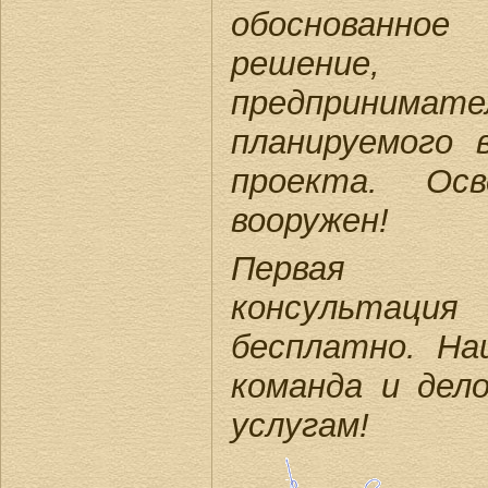
обоснованно
решени
предприним
планируемого 
проекта. Ос
вооружен!
Первая (п
консультац
бесплатно. На
команда и дел
услугам!