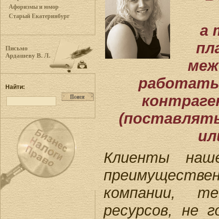
Афоризмы и юмор
Старый Екатеринбург
а 
пл
Письмо
Ардашеву В. Л.
меж
работать
Найти:
контраге
(поставлят
ил
Клиенты наш
преимущест
компании, 
ресурсов, не 