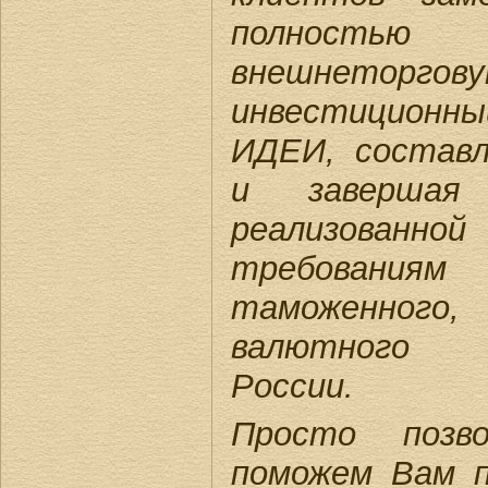
полность
внешнеторг
инвестиционны
ИДЕИ, состав
и заверша
реализованн
требованиям 
таможенног
валютного 
России.
Просто поз
поможем Вам п