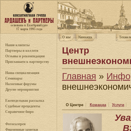
Наши клиенты
Центр
Партнеры и коллеги
Отзывы и рекомендации
внешнеэкономи
Приглашаем к партнерству
Наша специализация
Главная
»
Инфо
Семинары
внешнеэкономич
Налоговые форумы
Другие мероприятия
Еженедельная рассылка
О Центре
Команда
Услуги
Судебные прецеденты
Справочное бюро
Ува
Фотогалерея
В
Фирменные заметки