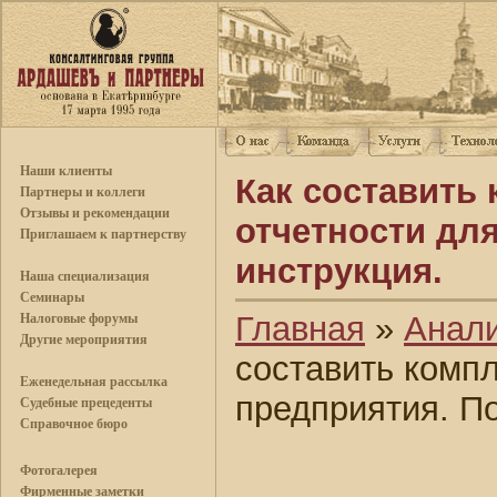
Наши клиенты
Как составить
Партнеры и коллеги
Отзывы и рекомендации
отчетности дл
Приглашаем к партнерству
инструкция.
Наша специализация
Семинары
Главная
»
Анал
Налоговые форумы
Другие мероприятия
составить компл
Еженедельная рассылка
предприятия. П
Судебные прецеденты
Справочное бюро
Фотогалерея
Фирменные заметки