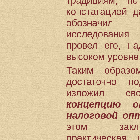
традициям, не
констатацией 
обозначил
исследования
провел его, на
высоком уровне
Таким образ
достаточно п
изложил св
концепцию о
налоговой оп
этом заклю
практическая