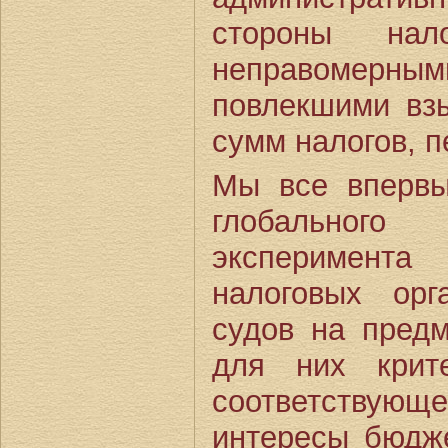
стороны нал
неправомерны
повлекшими вз
сумм налогов, 
Мы все впервы
глобального
эксперимент
налоговых ор
судов на предм
для них крит
соответствующе
интересы бюдже