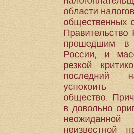
налогоплательщ
области налогов
общественных о
Правительство 
прошедшим в 
России, и ма
резкой крити
последний н
успокоить 
общество. При
в довольно ори
неожиданно
неизвестной п