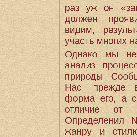
раз уж он «за
должен прояв
видим, резуль
участь многих 
Однако мы не
анализ процес
природы Сооб
Нас, прежде в
форма его, а с
отличие от п
Определения 
жанру и стил