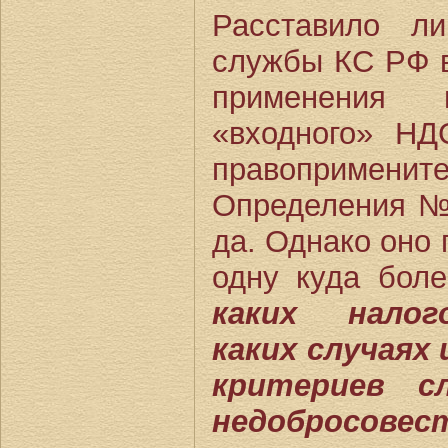
Расставило л
службы КС РФ вс
применения 
«входного» НД
правопримен
Определения №
да. Однако оно
одну куда бол
каких налог
каких случаях 
критериев с
недобросовес