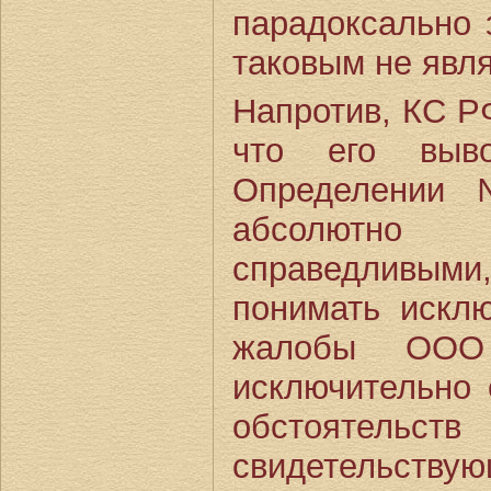
парадоксально з
таковым не явля
Напротив, КС Р
что его выв
Определении 
абсолютно
справедливыми
понимать исклю
жалобы ООО
исключительно 
обстоятельст
свидетель