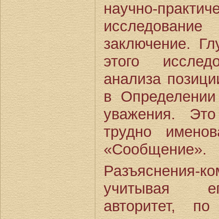
научно-прак
исследовани
заключение. Гл
этого исслед
анализа позици
в Определени
уважения. Эт
трудно имено
«Сообщение».
Разъяснения-
учитывая е
авторитет, п