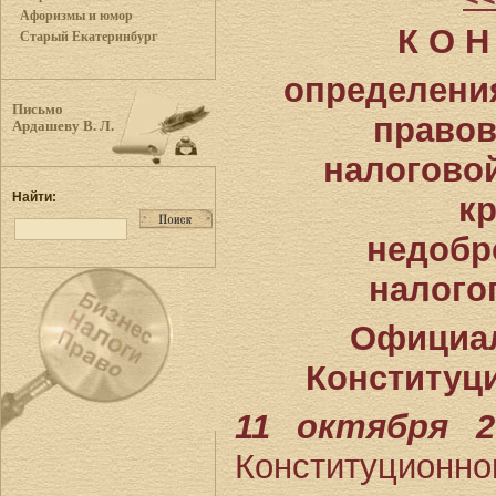
Афоризмы и юмор
К О Н
Старый Екатеринбург
определени
Письмо
правов
Ардашеву В. Л.
налогово
Найти:
к
недобр
налого
Официал
Конституц
11 октября 2
Конституци