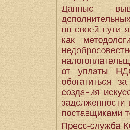
Данные вы
дополнительны
по своей сути 
как методолог
недобросовестн
налогоплатель
от уплаты НД
обогатиться з
создания искус
задолженности 
поставщиками то
Пресс-служба К