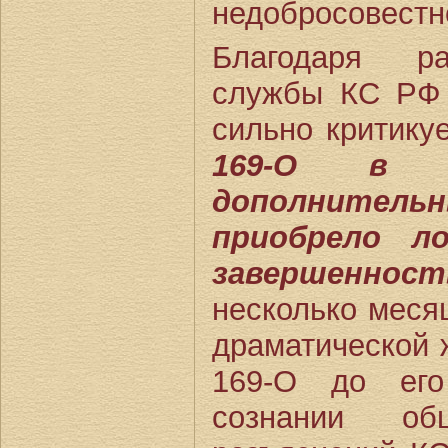
недобросовестн
Благодаря ра
службы КС РФ 
сильно критику
169-О в с
дополнитель
приобрело л
завершенност
несколько месяц
драматической
169-О до его
сознании о