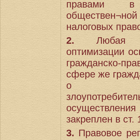
правами 
обществен¬ной 
налоговых прав
2.
Любая сх
оптимизации ос
гражданско-п
сфере же гражд
о недо
злоупотребит
осуществлени
закреплен в ст. 
3.
Правовое рег