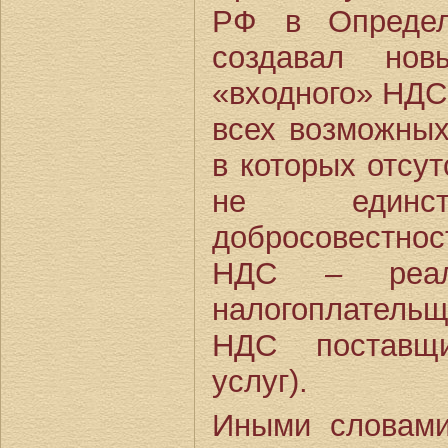
РФ в Опреде
создавал нов
«входного» НДС,
всех возможных
в которых отсут
не единст
добросовестнос
НДС – реаль
налогоплательщ
НДС поставщи
услуг).
Иными словами