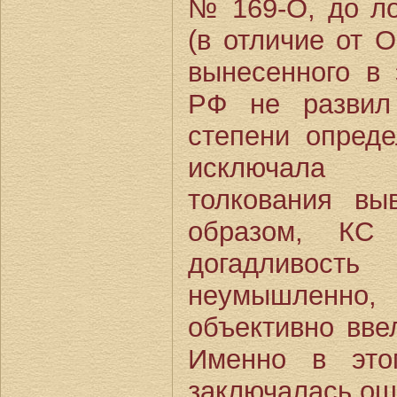
№ 169-О, до ло
(в отличие от 
вынесенного в
РФ не развил
степени опреде
исключала 
толкования в
образом, КС
догадливость
неумышленно,
объективно вве
Именно в это
заключалась ош