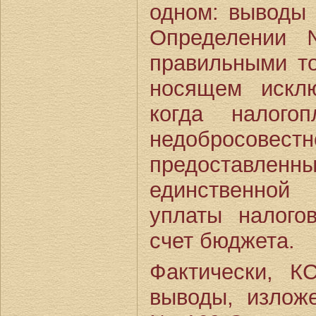
одном: выводы
Определении 
правильными то
носящем исклю
когда налогоп
недобросовес
предоставлен
единственной
уплаты налого
счет бюджета.
Фактически, 
выводы, излож