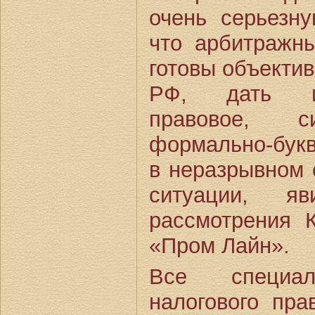
очень серьезну
что арбитражн
готовы объекти
РФ, дать им
правовое, 
формально-бук
в неразрывном 
ситуации, яв
рассмотрения
«Пром Лайн».
Все специа
налогового пр