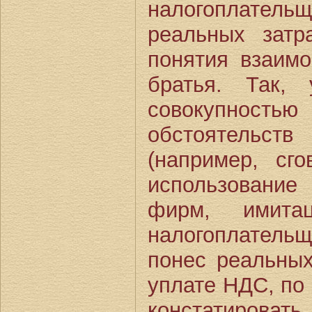
налогоплател
реальных зат
понятия взаимо
братья. Так,
совокупность
обстоятельств
(например, сг
использован
фирм, имитац
налогоплател
понес реальных
уплате НДС, по
констатироват