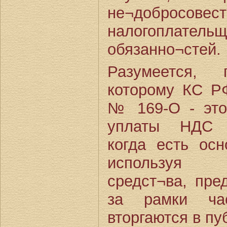
не¬добросове
налогоплател
обязанно¬стей.
Разумеется,
которому КС Р
№ 169-О - это
уплаты НДС н
когда есть осн
используя гр
средст¬ва, пре
за рамки ча
вторгаются в п