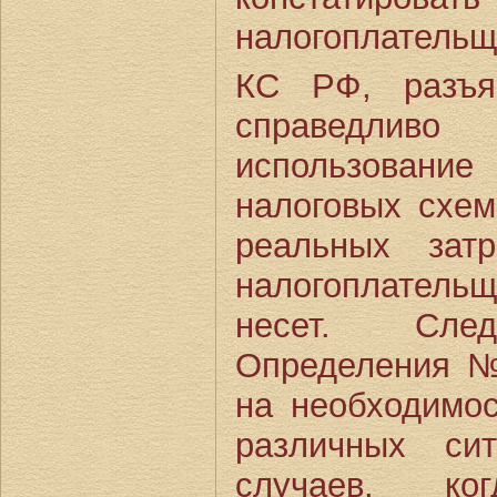
налогоплательщ
КС РФ, разъя
справедлив
использовани
налоговых схем
реальных зат
налогоплатель
несет. След
Определения №
на необходимо
различных си
случаев, к