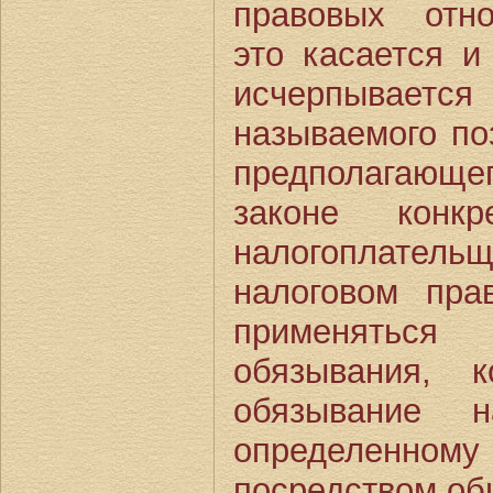
правовых отно
это касается и
исчерпывается
называемого по
предполагающ
законе конкр
налогоплатель
налоговом пр
применяться 
обязывания, к
обязывание н
определен
посредством об