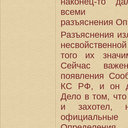
наконец-то д
всеми ква
разъяснения Оп
Разъяснения из
несвойственно
того их значи
Сейчас важе
появления Соо
КС РФ, и он д
Дело в том, чт
и захотел,
официальные 
Определения 