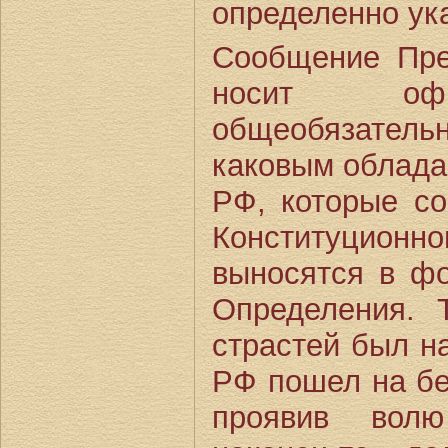
определенно у
Сообщение Пр
носит офиц
общеобязате
каковым облада
РФ, которые со
Конституци
выносятся в ф
Определения. 
страстей был на
РФ пошел на бе
проявив волю