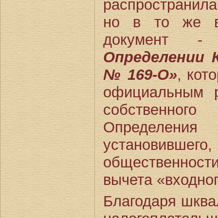
распространил
но в то же в
документ
Определении К
№ 169-О»
, кот
официальным 
собственно
Определе
установивш
общественнос
вычета «входно
Благодаря шква