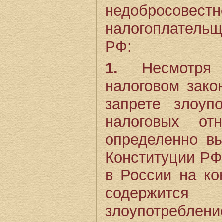
недобросовестн
налогоплатель
РФ:
1.
Несмотря 
налоговом зако
запрете злоуп
налоговых от
определенно вы
Конституции РФ.
в России на ко
содержит
злоупотребле