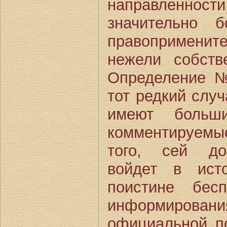
направленност
значительно 
правопримени
нежели собств
Определение №
тот редкий случ
имеют больш
комментируем
того, сей до
войдет в ист
поистине бес
информиров
официальной п