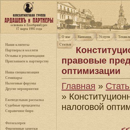
Наши клиенты
Конституци
Партнеры и коллеги
Отзывы и рекомендации
правовые пре
Приглашаем к партнерству
оптимизации
Наша специализация
Семинары
Главная
»
Стать
Налоговые форумы
Другие мероприятия
» Конституцион
Еженедельная рассылка
налоговой опти
Судебные прецеденты
Справочное бюро
Фотогалерея
<<
Фирменные заметки