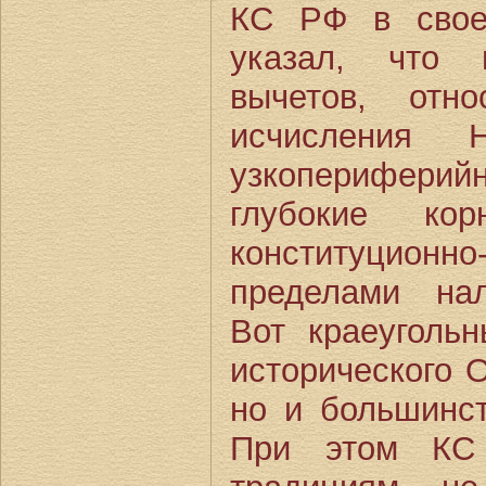
КС РФ в свое
указал, что 
вычетов, отн
исчисления 
узкоперифери
глубокие к
конституционно
пределами нал
Вот краеуголь
исторического 
но и большинст
При этом КС