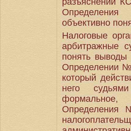
разъяснений К
Определен
объективно поня
Налоговые орга
арбитражные с
понять выводы
Определении № 
который действ
него судья
формальное, 
Определения 
налогоплатель
администрати