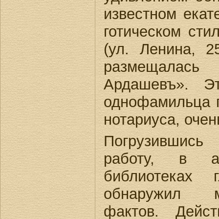
известном екат
готическом сти
(ул. Ленина, 
размещалась 
Ардашевъ». Э
однофамильца п
нотариуса, очен
Погрузившись 
работу, в а
библиотеках 
обнаружил 
фактов. Дейс