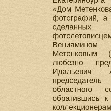
Екатеринбурга
«Дом Метенков
фотографий, а 
сделанных 
фотолетописц
Вениамино
Метенковым (
любезно пред
Идальевич А
председате
областного с
обратившись к
коллекционерам