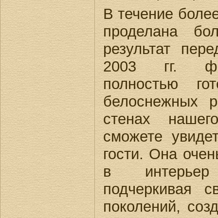
В течение боле
проделана бо
результат пер
2003 гг. фо
полностью го
белоснежных 
стенах наше
сможете увиде
гости. Она очен
в интерьер
подчеркивая с
поколений, соз