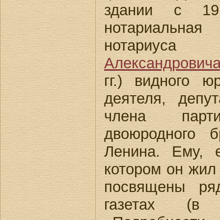
здании с 19
нотариальная
нотар
Александрович
гг.) видного 
деятеля, депу
члена пар
двоюродного б
Ленина. Ему, 
котором он жил
посвящены ря
газетах (в 