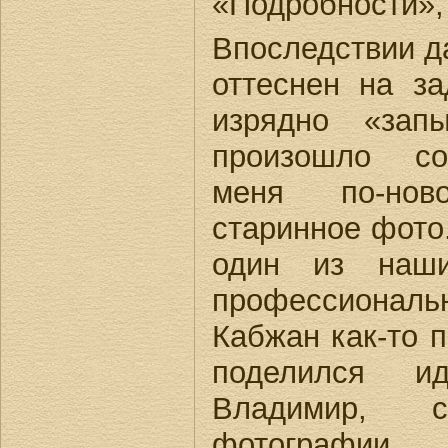
«Подробности», 
Впоследствии д
оттеснен на з
изрядно «зап
произошло со
меня по-нов
старинное фото.
один из наши
профессиональ
Кабжан как-то 
поделился и
Владимир, 
фотографи