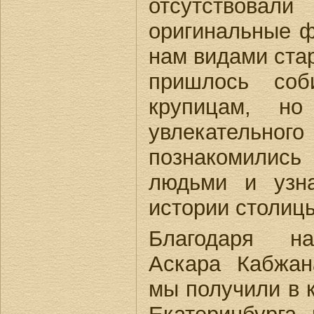
отсутствов
оригинальные 
нам видами стар
пришлось соб
крупицам, но
увлекатель
познакомились
людьми и узн
истории столиц
Благодаря на
Аскара Кабжан
мы получили в к