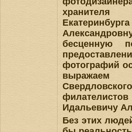
фотодизайне
хранителя
Екатерин
Александров
бесценную 
предоставле
фотографий о
выражаем
Свердловског
филателис
Идальевичу Ал
Без этих люде
бы реальность