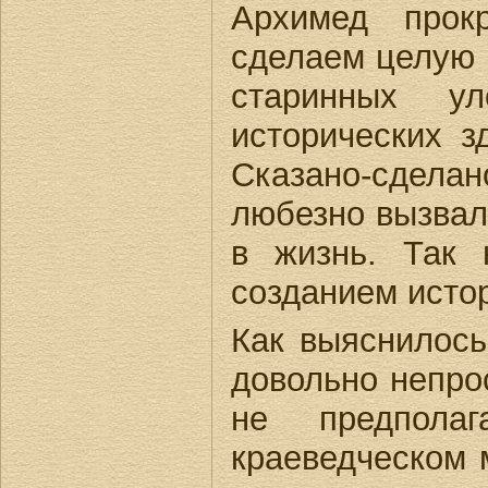
Архимед прок
сделаем целую 
старинных у
исторических з
Сказано-сдел
любезно вызвал
в жизнь. Так 
созданием исто
Как выяснилось
довольно непро
не предпола
краеведческом м