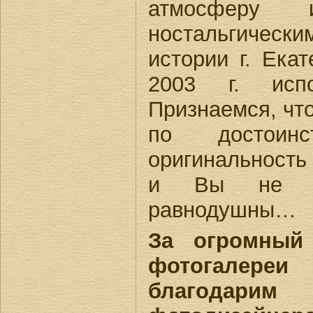
атмосферу 
ностальгическ
истории г. Екат
2003 г. исп
Признаемся, что
по достоин
оригинальность
и Вы не ос
равнодушны…
За огромный
фотогалер
благодари