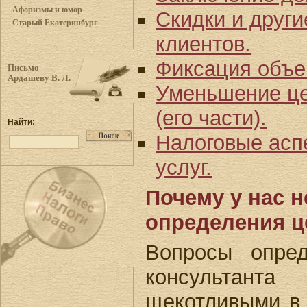
Афоризмы и юмор
Скидки и друг
Старый Екатеринбург
клиентов.
Фиксация объем
Письмо
Ардашеву В. Л.
Уменьшение це
(его части).
Найти:
Налоговые асп
услуг.
Почему у нас н
определения ц
Вопросы опред
консультант
щекотливыми в 