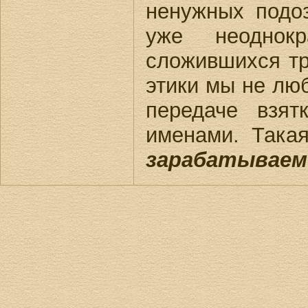
ненужных подо
уже неоднок
сложившихся т
этики мы не лю
передаче взят
именами. Така
зарабатываем 