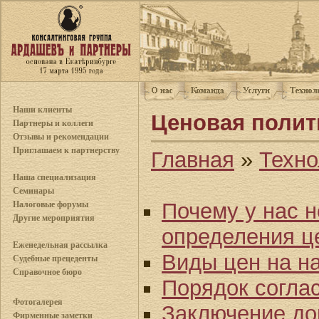
Наши клиенты
Ценовая полит
Партнеры и коллеги
Отзывы и рекомендации
Приглашаем к партнерству
Главная
»
Техно
Наша специализация
Семинары
Почему у нас н
Налоговые форумы
Другие мероприятия
определения ц
Еженедельная рассылка
Виды цен на н
Судебные прецеденты
Справочное бюро
Порядок соглас
Фотогалерея
Заключение до
Фирменные заметки