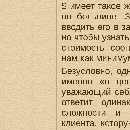
$ имеет такое 
по больнице. 
вводить его в з
но чтобы узнат
стоимость соо
нам как миним
Безусловно, од
именно «о це
уважающий себя
ответит одина
сложности и 
клиента, котор