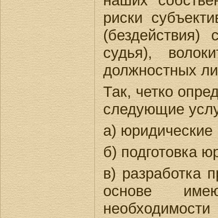
наших собстве
риски субъекти
(бездействия) 
судья), волок
должностных лиц
Так, четко опре
следующие услу
а) юридические 
б) подготовка ю
в) разработка 
основе име
необходимости