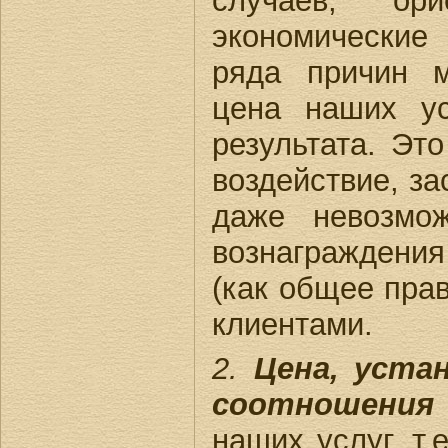
случаев, ор
экономические
ряда причин м
цена наших ус
результата. Эт
воздействие, за
даже невозмо
вознаграждени
(как общее пра
клиентами.
2.
Цена, устан
соотношения
наших услуг, т