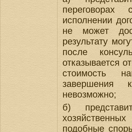
переговорах 
исполнении дог
не может дос
результату могу
после консу
отказывается от
стоимость н
завершения к
невозможно;
б) представи
хозяйственных
подобные спор