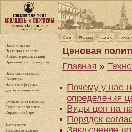
Наши клиенты
Ценовая полит
Партнеры и коллеги
Отзывы и рекомендации
Приглашаем к партнерству
Главная
»
Техно
Наша специализация
Семинары
Почему у нас н
Налоговые форумы
Другие мероприятия
определения ц
Еженедельная рассылка
Виды цен на н
Судебные прецеденты
Справочное бюро
Порядок соглас
Фотогалерея
Заключение до
Фирменные заметки