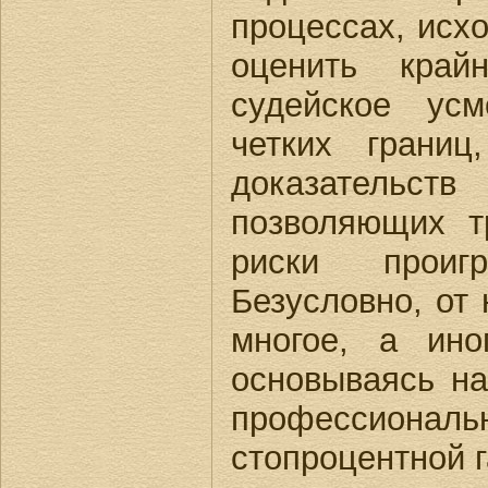
процессах, исх
оценить край
судейское усм
четких границ
доказательс
позволяющих тр
риски проиг
Безусловно, от
многое, а ино
основываясь на
профессиона
стопроцентной 