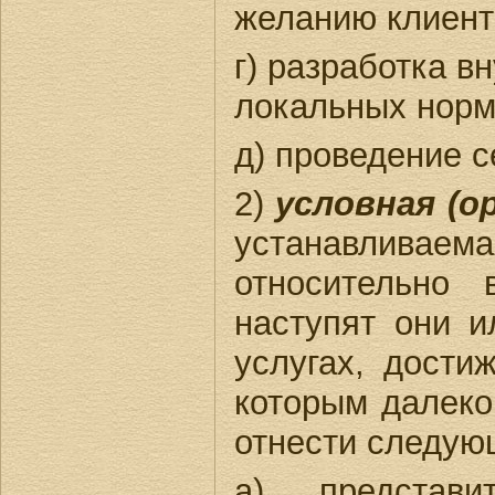
желанию клиент
г) разработка 
локальных норм
д) проведение с
2)
условная (о
устанавливаема
относительно 
наступят они и
услугах, дости
которым далеко
отнести следую
а) представи