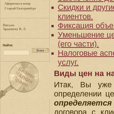
Афоризмы и юмор
Скидки и друг
Старый Екатеринбург
клиентов.
Фиксация объем
Письмо
Ардашеву В. Л.
Уменьшение це
(его части).
Найти:
Налоговые асп
услуг.
Виды цен на н
Итак, Вы уже
определении ц
определяется
договора с кл