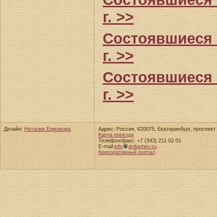
г. >>
Состоявшиеся 
г. >>
Состоявшиеся 
г. >>
Дизайн:
Наталия Ермакова
Адрес: Россия, 620075, Екатеринбург, проспект 
Карта проезда
Телефон/факс: +7 (343) 211 02 01
E-mail:
info
ardashev.ru
Корпоративный портал