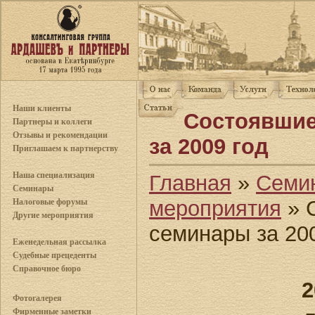
Наши клиенты
Состоявшие
Партнеры и коллеги
Отзывы и рекомендации
за 2009 год
Приглашаем к партнерству
Наша специализация
Главная
»
Семи
Семинары
мероприятия
» 
Налоговые форумы
Другие мероприятия
семинары за 200
Еженедельная рассылка
Судебные прецеденты
Справочное бюро
2
Фотогалерея
Фирменные заметки