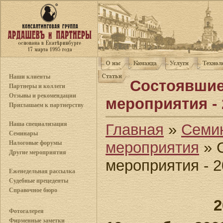
Наши клиенты
Состоявши
Партнеры и коллеги
Отзывы и рекомендации
мероприятия - 
Приглашаем к партнерству
Наша специализация
Главная
»
Семи
Семинары
мероприятия
» 
Налоговые форумы
Другие мероприятия
мероприятия - 
Еженедельная рассылка
Судебные прецеденты
Справочное бюро
2
Фотогалерея
Фирменные заметки