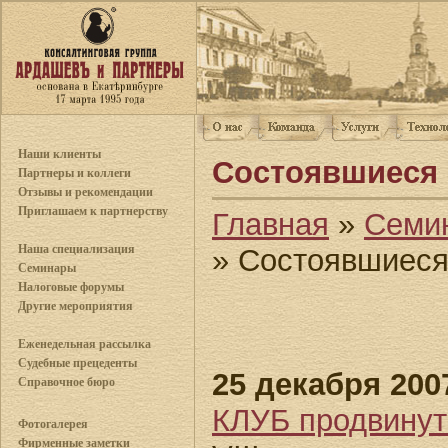
Наши клиенты
Состоявшиеся 
Партнеры и коллеги
Отзывы и рекомендации
Приглашаем к партнерству
Главная
»
Семи
Наша специализация
» Состоявшиеся
Семинары
Налоговые форумы
Другие мероприятия
Еженедельная рассылка
Судебные прецеденты
25 декабря 2007
Справочное бюро
КЛУБ продвин
Фотогалерея
Фирменные заметки