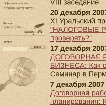
VIII заседание
Афоризмы и юмор
Старый Екатеринбург
20 декабря 2007
XI Уральский п
Письмо
"НАЛОГОВЫЕ РИС
Ардашеву В. Л.
проверять?"
Найти:
17 декабря 2007
ДОГОВОРНАЯ 
БИЗНЕСА: Как с
Семинар в Пер
7 декабря 2007 
Договорная рабо
планирования: К