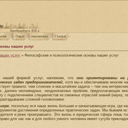
новы наших услуг
наших услуг
» Философские и психологические основы наших услуг
х нашей фирмой услуг, напомним, что
они ориентированы на р
еских задач предпринимателей
, хотя мы и обеспечиваем многим н
ствует правило: чем сложнее и масштабнее задача – тем она интересне
х, далеко неочевидных, неоднозначных проблем, предполагающих мн
у с подключением специалистов из смежных отраслей знаний (наука, тех
 разгадывание сложной головоломки.
 игре
, поскольку вся наша жизнь большая и захватывающая игра, где ка
струментов достижения определенных практических задач. Мы бываем и
ителя и реже проигравшего. Это жизнь и юридическая сфера лишь тол
право для нас как и для любого умного человека имеет сугубо прикладн