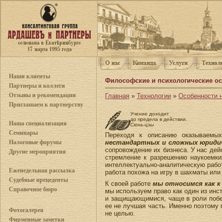
Наши клиенты
Философские и психологические ос
Партнеры и коллеги
Отзывы и рекомендации
Главная
»
Технологии
»
Особенности 
Приглашаем к партнерству
Учение доходит
до предела в действии.
Наша специализация
Сюнь-цзы
Семинары
Переходя к описанию оказываемы
нестандартных и сложных юридич
Налоговые форумы
сопровождение их бизнеса. У нас дей
Другие мероприятия
стремление к разрешению наукоемки
интеллектуально-аналитическую работ
Еженедельная рассылка
работа похожа на игру в шахматы или
Судебные прецеденты
К своей работе
мы относимся как к
Справочное бюро
мы используем право как один из ин
и защищающимися, чаще в роли побед
ее не лучшая часть. Именно поэтому 
Фотогалерея
не целью.
Фирменные заметки