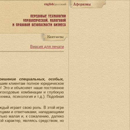
english
/русский
Версия для печати
ешение специальных, особых,
ашим клиентам полное юридическое
е! Это и объясняет наше постоянное
огоходовые комбинации и глубокую
ника, психология и т.д.). Подобная
ждый играет свою роль. В этой игре
стцами и ответчиками, нападающими
ько малая и, к сожалению, далеко
ой характер, являясь средством, но