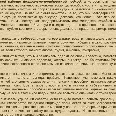
воей работе формально-юридический подход
, а котором сам че
 разумность, логичность, экономическая целесообразность и т.д. отодви
рать дело, смотрим на спор глазами судьи, в разговоре с чиновником 
го же оружие. За что не любят юристов? За то, что они благодаря спе
 ситуации практически до абсурда, доказав, что белое – это черное
зума», но мы всегда как предприниматель или менеджер
исходим 
. Например, можно пойти в суд и выиграть дело, но принесет ли это эк
ть глубоко корнями в сферы, очень далекие от права, например, полит
 говорим с собеседником на его языке
, ведь в нашем деле умение
 коллегию) является главным нашим оружием. Убедить можно разным
ие, желания, истинные цели и мотивы процессуального противника (так 
от воли которого зависит многое (судья, чиновник, контрагент).
бвиняют в том, что мы заключаем сделки со своей совестью, помогая
жно обвинить и любого адвоката, который вынужден по Конституции Р
юбого похоронного бюро оценить как изначально циничные, поскольку о
но они в конечном итоге должны решать этические вопросы. Мы оказы
нимателя является выгода, прибыль. Например, мы помогаем наши
оге неблагоприятно сказывается на пенсиях и пособиях, выплачиваем
твечает сам. Все в мире относительно и истина в субъективном 
ловно законными способами избегает уплаты налогов, однако за счет
му не все в этом мире надо и главное возможно оценивать с точки зрен
пытываем угрызений совести, если кому-то помогли решить проблему 
ики: благосостояние одного индивида повышается за счет благосостоя
зрения этики, нравственности и морали у нас нет противоречий при исп
ным критериям, как работу врача, судьи, педагога. И это правильно, п
качественно и квалифицированно.