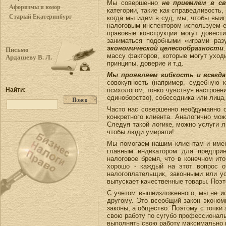
Мы совершенно
не приемлем в с
Афоризмы и юмор
категории, такие как справедливость,
Старый Екатеринбург
когда мы идем в суд, мы, чтобы выиг
налоговым инспектором используем е
правовые конструкции могут довести
заниматься подобными «играми ра
экономической целесообразности
Письмо
массу факторов, которые могут уходи
Ардашеву В. Л.
принципы, доверие и т.д.
Мы проявляем гибкость и всегда
совокупность (например, судебную
психологом, тонко чувствуя настроен
Найти:
единоборство), собеседника или лица, 
Часто нас совершенно необдуманно о
конкретного клиента. Аналогично мо
Следуя такой логике, можно услуги л
чтобы люди умирали!
Мы помогаем нашим клиентам и имен
главным индикатором для предпри
налоговое бремя, что в конечном ит
хорошо - каждый на этот вопрос о
налогоплательщик, законными или ус
выпускает качественные товары. Поэто
С учетом вышеизложенного, мы не ис
другому. Это всеобщий закон эконом
законы, а общество. Поэтому с точки 
свою работу по сугубо профессиональ
выполнять свою работу максимально 