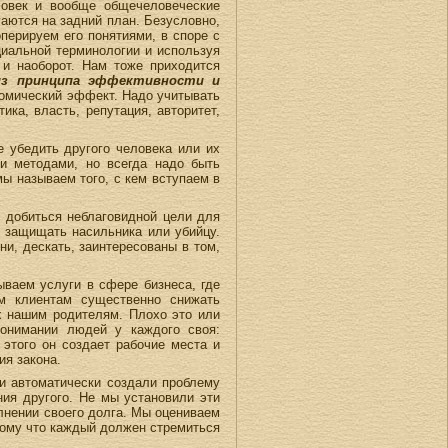
ловек и вообще общечеловеческие
гаются на задний план. Безусловно,
оперируем его понятиями, в споре с
циальной терминологии и используя
 и наоборот. Нам тоже приходится
из принципа эффективности и
ономический эффект. Надо учитывать
ика, власть, репутация, авторитет,
 убедить другого человека или их
и методами, но всегда надо быть
мы называем того, с кем вступаем в
 добиться неблаговидной цели для
Ф защищать насильника или убийцу.
ни, дескать, заинтересованы в том,
ваем услуги в сфере бизнеса, где
м клиентам существенно снижать
ых нашим родителям. Плохо это или
понимании людей у каждого своя:
 этого он создает рабочие места и
ия закона.
и автоматически создали проблему
ния другого. Не мы установили эти
олнении своего долга. Мы оцениваем
отому что каждый должен стремиться