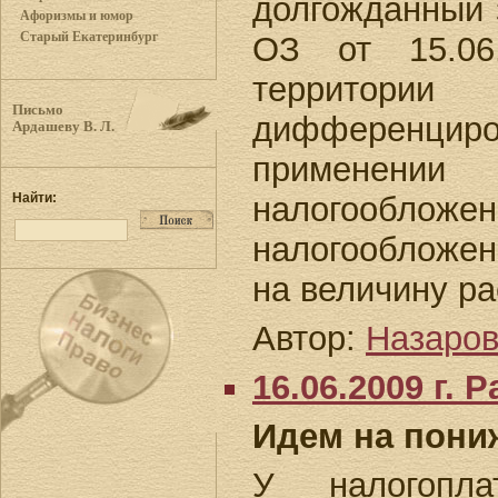
долгожданный 
Афоризмы и юмор
Старый Екатеринбург
ОЗ от 15.06
территори
Письмо
дифференцир
Ардашеву В. Л.
применен
Найти:
налогооблож
налогообложен
на величину ра
Автор:
Назаров
16.06.2009 г.
Идем на пони
У налогопла