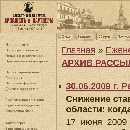
Наши клиенты
Главная
»
Ежен
Партнеры и коллеги
Отзывы и рекомендации
АРХИВ РАССЫ
Приглашаем к партнерству
Наша специализация
Семинары
30.06.2009 г.
Налоговые форумы
Другие мероприятия
Снижение ста
Еженедельная рассылка
Судебные прецеденты
области: когд
Справочное бюро
17 июня 2009 
Фотогалерея
Фирменные заметки